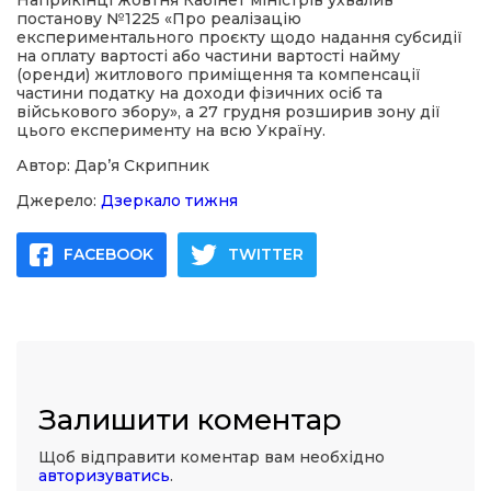
Наприкінці жовтня Кабінет міністрів ухвалив
постанову №1225 «Про реалізацію
експериментального проєкту щодо надання субсидії
на оплату вартості або частини вартості найму
(оренди) житлового приміщення та компенсації
частини податку на доходи фізичних осіб та
військового збору», а 27 грудня розширив зону дії
цього експерименту на всю Україну.
Автор: Дар’я Скрипник
Джерело:
Дзеркало тижня
FACEBOOK
TWITTER
Залишити коментар
Щоб відправити коментар вам необхідно
авторизуватись
.