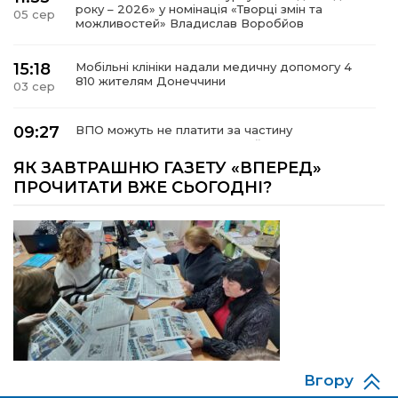
року – 2026» у номінація «Творці змін та
05 сер
можливостей» Владислав Воробйов
15:18
Мобільні клініки надали медичну допомогу 4
810 жителям Донеччини
03 сер
09:27
ВПО можуть не платити за частину
комунальних послуг: про що йдеться
03 сер
ЯК ЗАВТРАШНЮ ГАЗЕТУ «ВПЕРЕД»
ПРОЧИТАТИ ВЖЕ СЬОГОДНІ?
14:12
Досі ВПО? Юристка розповіла, коли
переселенці втрачають виплати та статус
01 сер
внутрішньо переміщеної особи
14:04
Учасниця обласного конкурсу «Молода
людина року – 2026» у номінації «Пульс життя»
01 сер
Аліна Кулик
15:58
Літо в Жовтих Водах
31 лип
Вгору