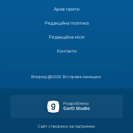
14:31
Зустріч провідних спортсменів і тренерів
Донеччини
Архів газети
28 лип
Редакційна політика
14:23
Одна з найяскравіших постатей Бахмута –
Борис Сергійович Вальх, видатний лікар,
28 лип
епідеміолог, зоолог
Редакційна місія
13:19
Бахмутських медичних працівників привітали з
Контакти
професійним святом
25 лип
13:10
Літо, враження, творчість
24 лип
Вперед @2026. Всі права захищені.
14:38
Кабмін запровадив персональне фінансування
соцпослуг для ВПО: кошти надходитимуть на
23 лип
спецрахунки
Розроблено
GorD Studio
16:39
Іпотеку для ВПО спростили, але з одним
нюансом: деталі оновленої “єОселі”
22 лип
Сайт створено за підтримки: