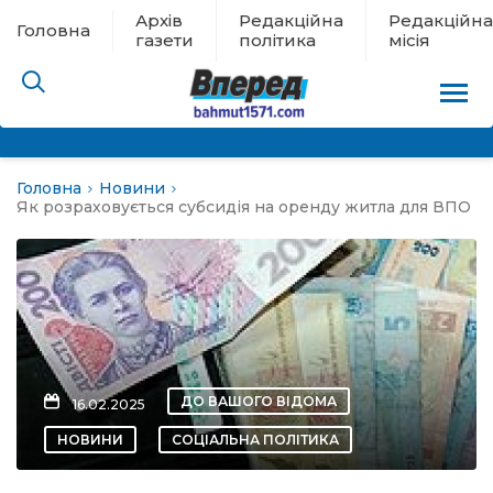
Архів
Редакційна
Редакційна
Головна
газети
політика
місія
Головна
Новини
пам’яті
Як розраховується субсидія на оренду житла для ВПО
 в евакуації
льство
ні новини
ДО ВАШОГО ВІДОМА
16.02.2025
цина
НОВИНИ
СОЦІАЛЬНА ПОЛІТИКА