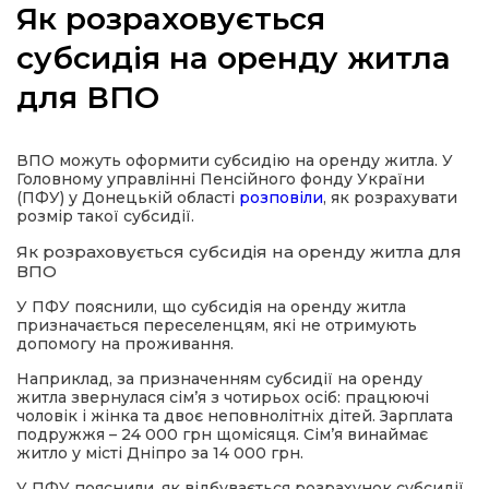
Як розраховується
субсидія на оренду житла
для ВПО
а
ВПО можуть оформити субсидію на оренду житла. У
газети
Головному управлінні Пенсійного фонду України
(ПФУ) у Донецькій області
розповіли
, як розрахувати
розмір такої субсидії.
ійна політика
Як розраховується субсидія на оренду житла для
ВПО
ійна місія
У ПФУ пояснили, що субсидія на оренду житла
призначається переселенцям, які не отримують
допомогу на проживання.
ти
Наприклад, за призначенням субсидії на оренду
житла звернулася сім’я з чотирьох осіб: працюючі
чоловік і жінка та двоє неповнолітніх дітей. Зарплата
подружжя – 24 000 грн щомісяця. Сім’я винаймає
житло у місті Дніпро за 14 000 грн.
У ПФУ пояснили, як відбувається розрахунок субсидії