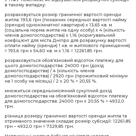
в такому випадку:
розраховується розмір граничної вартості оренди
житла: 193,6 грн (показник середньої вартості найму
(оренди) однокімнатної квартири) х 13,65 кв. м
(соціальна норма житла на одну особу) х 4 (кількість
членів домогосподарства) х 1,16 (коригувальний
коефіцієнт для міста Дніпро для розрахунку вартості
оплати найму (оренди) 1 кв. м житлового приміщення)
= 193,6 грн х 54,60 кв. м х 1,16 = 12261,85 грн.
розраховується обов’язковий відсоток платежу для
цього домогосподарства: 24000 грн (дохід
домогосподарства) / 4 (кількість членів
домогосподарства) / 2920 грн (прожитковий мінімум
на 1 особу на місяць) / 2 х 20 % = 20,55 %.
множиться середньомісячний сукупний дохід
домогосподарства на обов’язковий відсоток платежу
для домогосподарства: 24000 грн х 20,55 % = 4932,0
грн.
різниця розміру граничної вартості оренди житла та
отриманого значення складає розмір субсидії: 12261,85
грн – 4932,0 грн = 7329,85 грн.