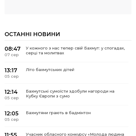
ОСТАННІ НОВИНИ
08:47
У кожного з нас тепер свій Бахмут: у спогадах,
серці та молитвах
07 сер
13:17
Літо бахмутських дітей
05 сер
12:14
Бахмутські сумоїсти здобули нагороди на
Кубку Європи з сумо
05 сер
12:05
Бахмутяни грають в бадмінтон
05 сер
11:55
Учасник обласного конкурсу «Молода людина