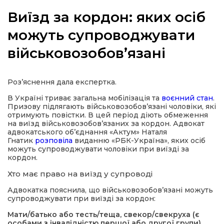
Виїзд за кордон: яких осіб
можуть супроводжувати
військовозобов’язані
а
газети
Роз’яснення дала експертка.
В Україні триває загальна мобілізація та
воєнний стан
.
ійна політика
Призову підлягають військовозобов’язані чоловіки, які
отримують повістки. В цей період діють обмеження
на виїзд військовозобов’язаних за кордон. Адвокат
ійна місія
адвокатського об’єднання «Актум» Наталя
Гнатик
розповіла
виданню «РБК-Україна», яких осіб
можуть супроводжувати чоловіки при виїзді за
кордон.
ти
Хто має право на виїзд у супроводі
Адвокатка пояснила, що військовозобов’язані можуть
супроводжувати при виїзді за кордон:
Мати/батько або тесть/теща, свекор/свекруха
(є
особами з інвалідністю першої або другої групи)
.