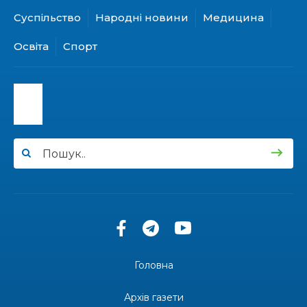
Суспільство
Народні новини
Медицина
15:24
Бахмутянка Ірина Денисенко бере участь у
конкурсі «Молода людина року – 2026»
31 лип
Освіта
Спорт
13:40
“Серпневі свята” – Клуб з народознавства
“Народний календар”
30 лип
13:33
Юні мешканці Бахмутської громади у Харкові
долучилися до проєкту «Радість у дитячих
30 лип
усмішках»
13:27
Інформація про фінансування матеріальної
допомоги мешканцям Бахмутської міської
30 лип
територіальної громади
14:37
«Дві музи» у Рівному: свято краси, мистецтва
та натхнення!
28 лип
Головна
14:31
Зустріч провідних спортсменів і тренерів
Донеччини
Архів газети
28 лип