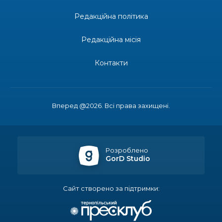
Редакційна політика
14:23
Одна з найяскравіших постатей Бахмута –
Борис Сергійович Вальх, видатний лікар,
28 лип
епідеміолог, зоолог
Редакційна місія
13:19
Бахмутських медичних працівників привітали з
Контакти
професійним святом
25 лип
13:10
Літо, враження, творчість
24 лип
Вперед @2026. Всі права захищені.
14:38
Кабмін запровадив персональне фінансування
соцпослуг для ВПО: кошти надходитимуть на
23 лип
спецрахунки
Розроблено
GorD Studio
16:39
Іпотеку для ВПО спростили, але з одним
нюансом: деталі оновленої “єОселі”
22 лип
Сайт створено за підтримки:
16:34
Перемога бахмутян на фіналі Кубка України з
легкоатлетичних метань
22 лип