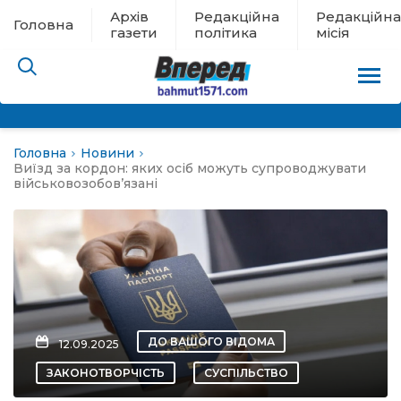
Архів
Редакційна
Редакційна
Головна
газети
політика
місія
Головна
Новини
пам’яті
Виїзд за кордон: яких осіб можуть супроводжувати
військовозобов’язані
 в евакуації
льство
ні новини
ДО ВАШОГО ВІДОМА
12.09.2025
цина
ЗАКОНОТВОРЧІСТЬ
СУСПІЛЬСТВО