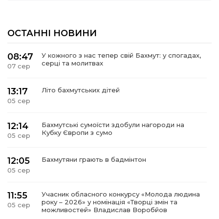
ОСТАННІ НОВИНИ
08:47
У кожного з нас тепер свій Бахмут: у спогадах,
серці та молитвах
07 сер
13:17
Літо бахмутських дітей
05 сер
12:14
Бахмутські сумоїсти здобули нагороди на
Кубку Європи з сумо
05 сер
12:05
Бахмутяни грають в бадмінтон
05 сер
11:55
Учасник обласного конкурсу «Молода людина
року – 2026» у номінація «Творці змін та
05 сер
можливостей» Владислав Воробйов