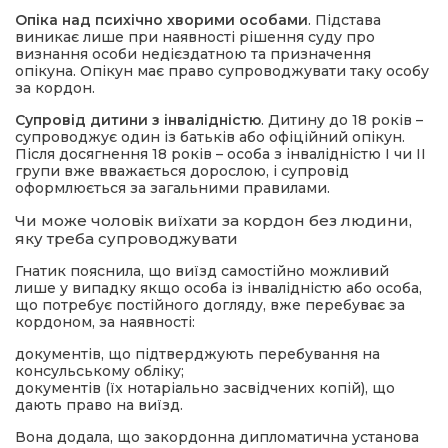
Опіка над психічно хворими особами
. Підстава
виникає лише при наявності рішення суду про
визнання особи недієздатною та призначення
опікуна. Опікун має право супроводжувати таку особу
за кордон.
Супровід дитини з інвалідністю
. Дитину до 18 років –
супроводжує один із батьків або офіційний опікун.
Після досягнення 18 років – особа з інвалідністю І чи ІІ
групи вже вважається дорослою, і супровід
оформлюється за загальними правилами.
Чи може чоловік виїхати за кордон без людини,
яку треба супроводжувати
Гнатик пояснила, що виїзд самостійно можливий
лише у випадку якщо особа із інвалідністю або особа,
що потребує постійного догляду, вже перебуває за
кордоном, за наявності:
документів, що підтверджують перебування на
консульському обліку;
документів (їх нотаріально засвідчених копій), що
дають право на виїзд.
Вона додала, що закордонна дипломатична установа