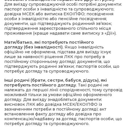
Для виїзду супроводжуючій особі потрібні документи:
паспорт особи з інвалідністю та супроводжуючого;
довідка МСЕК або виписка ЕКОІПФО; посвідчення
особи з інвалідністю або пенсійне посвідчення;
документи, що підтверджують родинний зв’язок;
підтвердження зареєстрованого спільного місця
проживання (краще надавати саме виписку з «Дії»).
Мати/батько, які потребують постійного
догляду
(без інвалідності)
. Якщо інвалідність
офіційно не оформлена, підстава для виїзду існує
лише за наявності рішення ЛКК про потребу в
постійному сторонньому догляді; документів, що
підтверджують родинні зв’язки; паспортів особи, що
потребує догляду та супроводжуючого.
Інші родичі (брати, сестри, бабуся, дідусь), які
потребують постійного догляду
. Такі родичі не
належать до першої лінії спорідненості, тому супровід
можливий тільки за умови офіційно оформленого
догляду. Для виїзду знадобляться документи:
висновок ЛКК або довідка МСЕК/ЕКОІПФО із
зазначенням потреби в постійному догляді; акт
встановлення факту догляду або довідка про
компенсацію/надбавку за догляд; паспортів особи, що
потребує догляду та супроводжуючого.