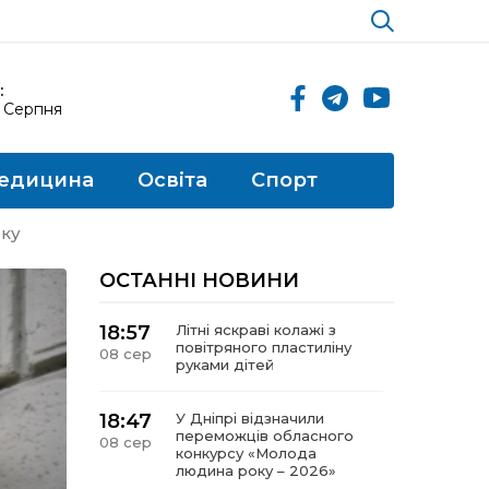
:
8 Серпня
едицина
Освіта
Спорт
оку
ОСТАННІ НОВИНИ
18:57
Літні яскраві колажі з
повітряного пластиліну
08 сер
руками дітей
18:47
У Дніпрі відзначили
переможців обласного
08 сер
конкурсу «Молода
людина року – 2026»