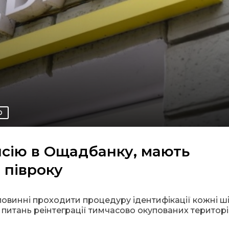
О
сію в Ощадбанку, мають
 півроку
повинні проходити процедуру ідентифікації кожні ші
з питань реінтеграції тимчасово окупованих територ