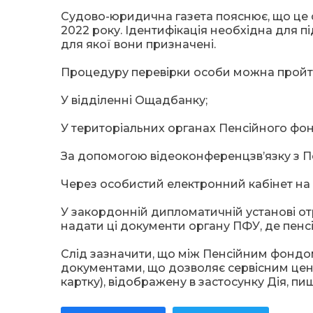
Судово-юридична газета пояснює, що це с
2022 року. Ідентифікація необхідна для п
для якої вони призначені.
Процедуру перевірки особи можна пройт
У відділенні Ощадбанку;
У територіальних органах Пенсійного фон
За допомогою відеоконференцзв’язку з 
Через особистий електронний кабінет на
У закордонній дипломатичній установі от
надати ці документи органу ПФУ, де пенсі
Слід зазначити, що між Пенсійним фондо
документами, що дозволяє сервісним цент
картку), відображену в застосунку Дія, п