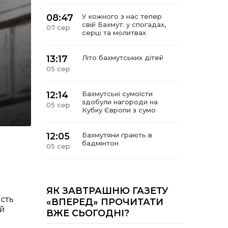
08:47
У кожного з нас тепер
свій Бахмут: у спогадах,
07 сер
серці та молитвах
13:17
Літо бахмутських дітей
05 сер
12:14
Бахмутські сумоїсти
здобули нагороди на
05 сер
Кубку Європи з сумо
12:05
Бахмутяни грають в
бадмінтон
05 сер
11:55
Учасник обласного
конкурсу «Молода
05 сер
людина року – 2026» у
ЯК ЗАВТРАШНЮ ГАЗЕТУ
номінація «Творці змін та
сть
«ВПЕРЕД» ПРОЧИТАТИ
можливостей»
ій
ВЖЕ СЬОГОДНІ?
Владислав Воробйов