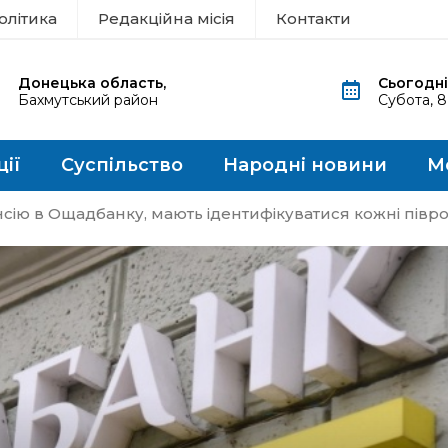
олітика
Редакційна місія
Контакти
Донецька область,
Сьогодні
Бахмутський район
Субота, 
ції
Суспільство
Народні новини
М
сію в Ощадбанку, мають ідентифікуватися кожні півр