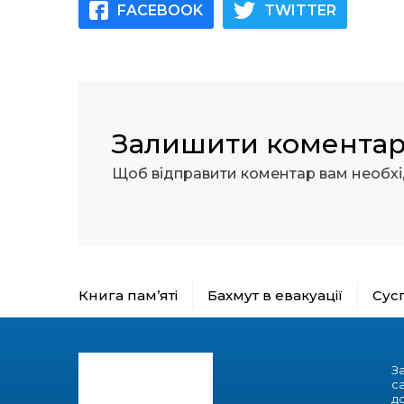
FACEBOOK
TWITTER
Залишити комента
Щоб відправити коментар вам необх
Книга пам’яті
Бахмут в евакуації
Сус
З
с
до