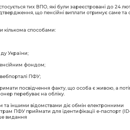
тосується тих ВПО, які були зареєстровані до 24 лю
ідтвердження, що пенсійні виплати отримує саме та 
и кількома способами:
ду України;
Пенсійним фондом;
 вебпорталі ПФУ;
римати посвідчення факту, що особа є живою, а пот
онер перебуває на обліку.
м та іншими відомствами діє обмін електронними
рам ПФУ приймати для ідентифікації е-паспорт (ID
ише видання