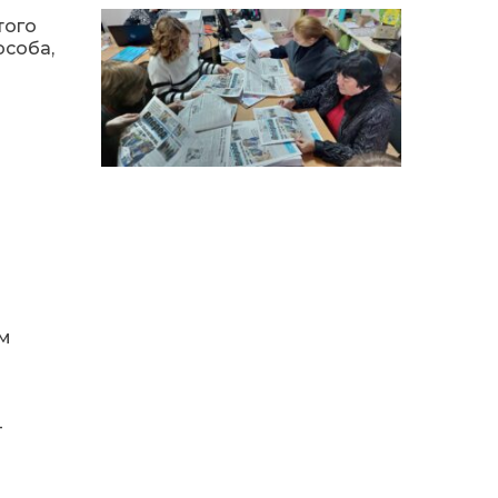
15:18
Мобільні клініки надали
того
медичну допомогу 4 810
03 сер
особа,
жителям Донеччини
09:27
ВПО можуть не платити
за частину комунальних
03 сер
послуг: про що йдеться
14:12
Досі ВПО? Юристка
розповіла, коли
01 сер
переселенці втрачають
виплати та статус
внутрішньо переміщеної
особи
ім
14:04
Учасниця обласного
конкурсу «Молода
01 сер
людина року – 2026» у
номінації «Пульс життя»
Аліна Кулик
-
15:58
Літо в Жовтих Водах
31 лип