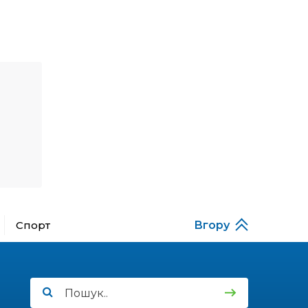
15:30
Бахмутяни відвідали
Музей науки
31 лип
Національного
університету
«Полтавська політехніка
імені Юрія Кондратюка»
15:24
Бахмутянка Ірина
Денисенко бере участь у
31 лип
конкурсі «Молода
людина року – 2026»
13:40
“Серпневі свята” – Клуб з
народознавства
30 лип
“Народний календар”
Спорт
Вгору
13:33
Юні мешканці
Бахмутської громади у
30 лип
Харкові долучилися до
проєкту «Радість у
дитячих усмішках»