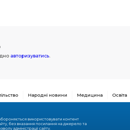
р
ідно
авторизуватись
.
пільство
Народні новини
Медицина
Освіта
абороняється використовувати контент
айту, без вказання посилання на джерело та
зволу адміністрації сайту.