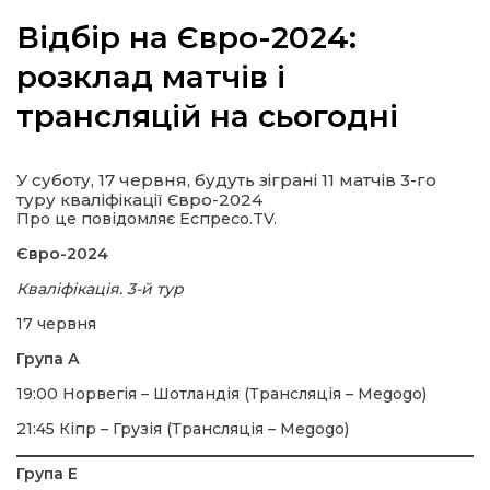
Відбір на Євро-2024:
розклад матчів і
трансляцій на сьогодні
а
газети
У суботу, 17 червня, будуть зіграні 11 матчів 3-го
туру кваліфікації Євро-2024
Про це повідомляє Еспресо.TV.
ійна політика
Євро-2024
ійна місія
Кваліфікація. 3-й тур
17 червня
ти
Група А
19:00 Норвегія – Шотландія (Трансляція – Megogo)
21:45 Кіпр – Грузія (Трансляція – Megogo)
Група Е