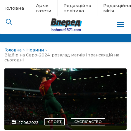
Архів
Редакційна
Редакційна
Головна
газети
політика
місія
Головна
Новини
пам’яті
Відбір на Євро-2024: розклад матчів і трансляцій на
сьогодні
 в евакуації
льство
ні новини
цина
СПОРТ
СУСПІЛЬСТВО
17.06.2023