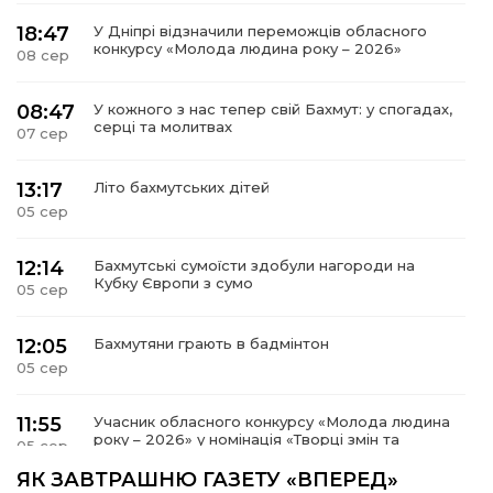
18:47
У Дніпрі відзначили переможців обласного
конкурсу «Молода людина року – 2026»
08 сер
08:47
У кожного з нас тепер свій Бахмут: у спогадах,
серці та молитвах
07 сер
13:17
Літо бахмутських дітей
05 сер
12:14
Бахмутські сумоїсти здобули нагороди на
Кубку Європи з сумо
05 сер
12:05
Бахмутяни грають в бадмінтон
05 сер
11:55
Учасник обласного конкурсу «Молода людина
року – 2026» у номінація «Творці змін та
05 сер
можливостей» Владислав Воробйов
ЯК ЗАВТРАШНЮ ГАЗЕТУ «ВПЕРЕД»