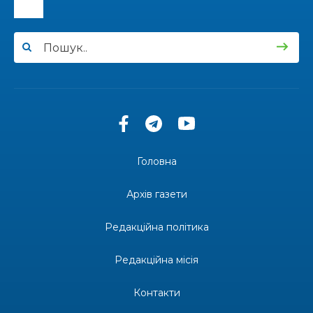
15:24
Бахмутянка Ірина Денисенко бере участь у
конкурсі «Молода людина року – 2026»
31 лип
13:40
“Серпневі свята” – Клуб з народознавства
“Народний календар”
30 лип
13:33
Юні мешканці Бахмутської громади у Харкові
долучилися до проєкту «Радість у дитячих
30 лип
усмішках»
Головна
13:27
Інформація про фінансування матеріальної
допомоги мешканцям Бахмутської міської
30 лип
Архів газети
територіальної громади
Редакційна політика
14:37
«Дві музи» у Рівному: свято краси, мистецтва
та натхнення!
28 лип
Редакційна місія
14:31
Зустріч провідних спортсменів і тренерів
Донеччини
Контакти
28 лип