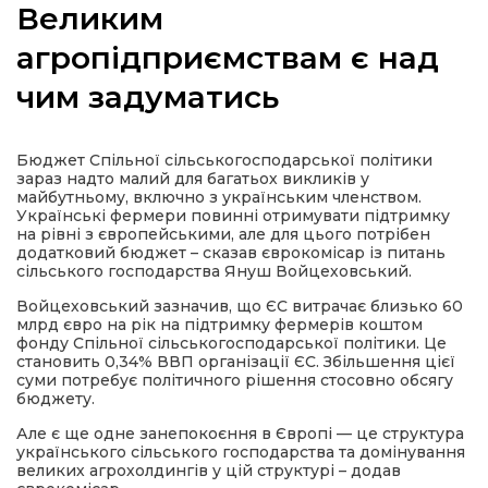
Великим
агропідприємствам є над
чим задуматись
а
Бюджет Спільної сільськогосподарської політики
газети
зараз надто малий для багатьох викликів у
майбутньому, включно з українським членством.
Українські фермери повинні отримувати підтримку
ійна політика
на рівні з європейськими, але для цього потрібен
додатковий бюджет – сказав єврокомісар із питань
сільського господарства Януш Войцеховський.
ійна місія
Войцеховський зазначив, що ЄС витрачає близько 60
млрд євро на рік на підтримку фермерів коштом
фонду Спільної сільськогосподарської політики. Це
ти
становить 0,34% ВВП організації ЄС. Збільшення цієї
суми потребує політичного рішення стосовно обсягу
бюджету.
Але є ще одне занепокоєння в Європі — це структура
українського сільського господарства та домінування
великих агрохолдингів у цій структурі – додав