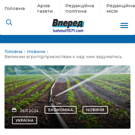
Архів
Редакційна
Редакційна
Головна
газети
політика
місія
Головна
Новини
пам’яті
Великим агропідприємствам є над чим задуматись
 в евакуації
льство
ні новини
ЕКОНОМІКА
НОВИНИ
26.11.2024
цина
УКРАЇНА