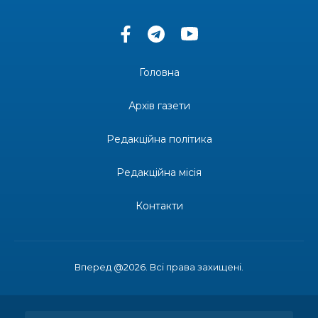
13:33
Юні мешканці Бахмутської громади у Харкові
долучилися до проєкту «Радість у дитячих
30 лип
усмішках»
Головна
13:27
Інформація про фінансування матеріальної
допомоги мешканцям Бахмутської міської
30 лип
Архів газети
територіальної громади
Редакційна політика
14:37
«Дві музи» у Рівному: свято краси, мистецтва
та натхнення!
28 лип
Редакційна місія
14:31
Зустріч провідних спортсменів і тренерів
Донеччини
Контакти
28 лип
14:23
Одна з найяскравіших постатей Бахмута –
Борис Сергійович Вальх, видатний лікар,
28 лип
епідеміолог, зоолог
Вперед @2026. Всі права захищені.
13:19
Бахмутських медичних працівників привітали з
професійним святом
25 лип