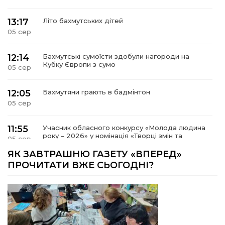
13:17
Літо бахмутських дітей
05 сер
12:14
Бахмутські сумоїсти здобули нагороди на
Кубку Європи з сумо
05 сер
12:05
Бахмутяни грають в бадмінтон
05 сер
11:55
Учасник обласного конкурсу «Молода людина
року – 2026» у номінація «Творці змін та
05 сер
можливостей» Владислав Воробйов
ЯК ЗАВТРАШНЮ ГАЗЕТУ «ВПЕРЕД»
ПРОЧИТАТИ ВЖЕ СЬОГОДНІ?
15:18
Мобільні клініки надали медичну допомогу 4
810 жителям Донеччини
03 сер
09:27
ВПО можуть не платити за частину
комунальних послуг: про що йдеться
03 сер