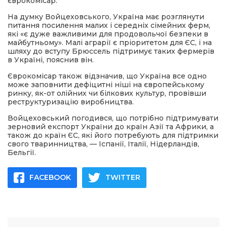
єврокомісар.
На думку Войцеховського, Україна має розглянути
питання посилення малих і середніх сімейних ферм,
які «є дуже важливими для продовольчої безпеки в
майбутньому». Малі аграрії є пріоритетом для ЄС, і на
шляху до вступу Брюссель підтримує таких фермерів
в Україні, пояснив він.
Єврокомісар також відзначив, що Україна все одно
може заповнити дефіцитні ніші на європейському
ринку, як-от олійних чи білкових культур, провівши
реструктуризацію виробництва.
Войцеховський погодився, що потрібно підтримувати
зерновий експорт України до країн Азії та Африки, а
також до країн ЄС, які його потребують для підтримки
свого тваринництва, — Іспанії, Італії, Нідерландів,
Бельгії.
FACEBOOK
TWITTER