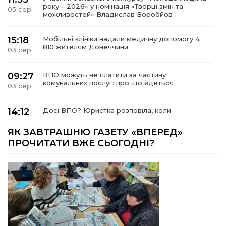
року – 2026» у номінація «Творці змін та
05 сер
можливостей» Владислав Воробйов
15:18
Мобільні клініки надали медичну допомогу 4
810 жителям Донеччини
03 сер
09:27
ВПО можуть не платити за частину
комунальних послуг: про що йдеться
03 сер
14:12
Досі ВПО? Юристка розповіла, коли
переселенці втрачають виплати та статус
01 сер
внутрішньо переміщеної особи
ЯК ЗАВТРАШНЮ ГАЗЕТУ «ВПЕРЕД»
ПРОЧИТАТИ ВЖЕ СЬОГОДНІ?
14:04
Учасниця обласного конкурсу «Молода
людина року – 2026» у номінації «Пульс життя»
01 сер
Аліна Кулик
15:58
Літо в Жовтих Водах
31 лип