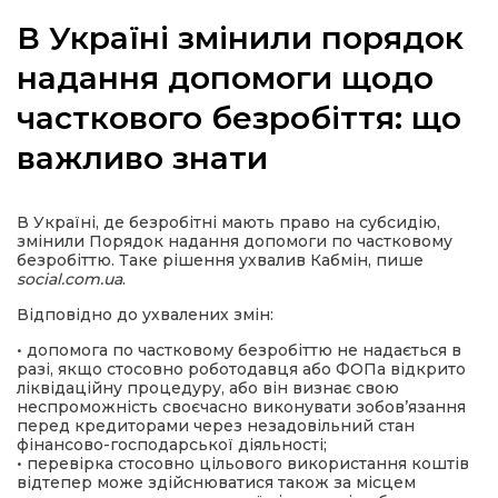
В Україні змінили порядок
надання допомоги щодо
часткового безробіття: що
а
важливо знати
газети
В Україні, де безробітні мають право на субсидію,
ійна політика
змінили Порядок надання допомоги по частковому
безробіттю. Таке рішення ухвалив Кабмін, пише
social.com.ua
.
ійна місія
Відповідно до ухвалених змін:
• допомога по частковому безробіттю не надається в
ти
разі, якщо стосовно роботодавця або ФОПа відкрито
ліквідаційну процедуру, або він визнає свою
неспроможність своєчасно виконувати зобов’язання
перед кредиторами через незадовільний стан
фінансово-господарської діяльності;
• перевірка стосовно цільового використання коштів
відтепер може здійснюватися також за місцем