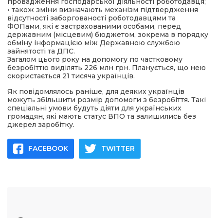
провадження господарської діяльності роботодавця;
• також зміни визначають механізм підтвердження
відсутності заборгованості роботодавцями та
ФОПами, які є застрахованими особами, перед
державним (місцевим) бюджетом, зокрема в порядку
обміну інформацією між Державною службою
зайнятості та ДПС.
Загалом цього року на допомогу по частковому
безробіттю виділять 226 млн грн. Планується, що нею
скористається 21 тисяча українців.
Як повідомлялось раніше, для деяких українців
можуть збільшити розмір допомоги з безробіття. Такі
спеціальні умови будуть діяти для українських
громадян, які мають статус ВПО та залишились без
джерел заробітку.
FACEBOOK
TWITTER