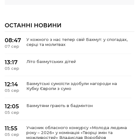
ОСТАННІ НОВИНИ
08:47
У кожного з нас тепер свій Бахмут: у спогадах,
серці та молитвах
07 сер
13:17
Літо бахмутських дітей
05 сер
12:14
Бахмутські сумоїсти здобули нагороди на
Кубку Європи з сумо
05 сер
12:05
Бахмутяни грають в бадмінтон
05 сер
11:55
Учасник обласного конкурсу «Молода людина
року – 2026» у номінація «Творці змін та
05 сер
можливостей» Владислав Воробйов