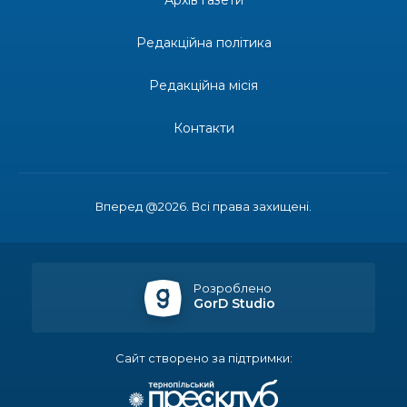
Архів газети
28 лип
Редакційна політика
14:23
Одна з найяскравіших постатей Бахмута –
Борис Сергійович Вальх, видатний лікар,
28 лип
епідеміолог, зоолог
Редакційна місія
13:19
Бахмутських медичних працівників привітали з
Контакти
професійним святом
25 лип
13:10
Літо, враження, творчість
24 лип
Вперед @2026. Всі права захищені.
14:38
Кабмін запровадив персональне фінансування
соцпослуг для ВПО: кошти надходитимуть на
23 лип
спецрахунки
Розроблено
GorD Studio
16:39
Іпотеку для ВПО спростили, але з одним
нюансом: деталі оновленої “єОселі”
22 лип
Сайт створено за підтримки:
16:34
Перемога бахмутян на фіналі Кубка України з
легкоатлетичних метань
22 лип