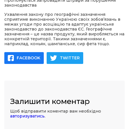
Пропонується запровадити штрафи за порушення
законодавства
Ухвалення закону про географічні зазначення
сприятиме виконанню Україною своїх зобов’язань в
межах угоди про асоціацію та адаптує українське
законодавство до законодавства ЄС. Географічне
зазначення – це назва продукту, який виробляється на
конкретній території. Такими зазначеннями є,
наприклад, коньяк, шампанське, сир фета тощо.
FACEBOOK
TWITTER
Залишити коментар
Щоб відправити коментар вам необхідно
авторизуватись
.