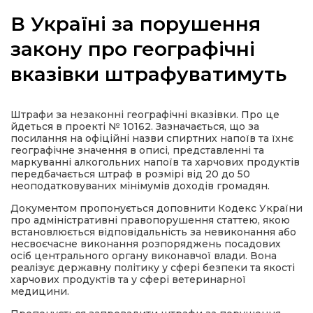
В Україні за порушення
закону про географічні
вказівки штрафуватимуть
а
газети
Штрафи за незаконні географічні вказівки. Про це
йдеться в проекті № 10162. Зазначається, що за
посилання на офіційні назви спиртних напоїв та їхнє
ійна політика
географічне значення в описі, представленні та
маркуванні алкогольних напоїв та харчових продуктів
передбачається штраф в розмірі від 20 до 50
ійна місія
неоподатковуваних мінімумів доходів громадян.
Документом пропонується доповнити Кодекс України
про адміністративні правопорушення статтею, якою
ти
встановлюється відповідальність за невиконання або
несвоєчасне виконання розпоряджень посадових
осіб центрального органу виконавчої влади. Вона
реалізує державну політику у сфері безпеки та якості
харчових продуктів та у сфері ветеринарної
медицини.