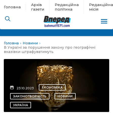
Архів
Редакційна
Редакційна
Головна
газети
політика
місія
Головна
Новини
пам’яті
В Україні за порушення закону про географічні
вказівки штрафуватимуть
 в евакуації
льство
ні новини
ЕКОНОМІКА
23.10.2023
ЗАКОНОТВОРЧІСТЬ
НОВИНИ
цина
УКРАЇНА