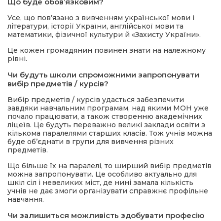
Що буде обов’язковим?
Усе, що пов’язано з вивченням української мови і
літератури, історії України, англійської мови та
математики, фізичної культури й «Захисту України».
Це кожен громадянин повинен знати на належному
рівні.
Чи будуть школи спроможними запропонувати
вибір предметів / курсів?
Вибір предметів / курсів удасться забезпечити
завдяки навчальним програмам, над якими МОН уже
почало працювати, а також створенню академічних
ліцеїв. Це будуть переважно великі заклади освіти з
кількома паралелями старших класів. Тож учнів можна
буде обʼєднати в групи для вивчення різних
предметів.
Що більше їх на паралелі, то ширший вибір предметів
можна запропонувати. Це особливо актуально для
шкіл сіл і невеликих міст, де нині замала кількість
учнів не дає змоги організувати справжнє профільне
навчання.
Чи залишиться можливість здобувати професію