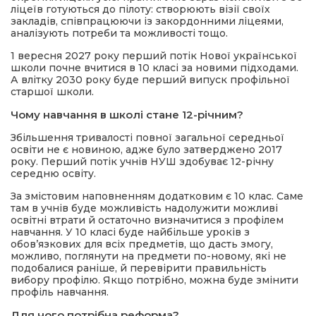
ліцеїв готуються до пілоту: створюють візії своїх
закладів, співпрацюючи із закордонними ліцеями,
аналізують потреби та можливості тощо.
1 вересня 2027 року перший потік Нової української
школи почне вчитися в 10 класі за новими підходами.
А влітку 2030 року буде перший випуск профільної
старшої школи.
Чому навчання в школі стане 12-річним?
Збільшення тривалості повної загальної середньої
освіти не є новиною, адже було затверджено 2017
року. Перший потік учнів НУШ здобуває 12-річну
середню освіту.
За змістовим наповненням додатковим є 10 клас. Саме
там в учнів буде можливість надолужити можливі
освітні втрати й остаточно визначитися з профілем
навчання. У 10 класі буде найбільше уроків з
обовʼязкових для всіх предметів, що дасть змогу,
можливо, поглянути на предмети по-новому, які не
подобалися раніше, й перевірити правильність
вибору профілю. Якщо потрібно, можна буде змінити
профіль навчання.
Для чого потрібна реформа?