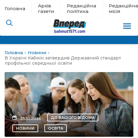
Архів
Редакційна
Редакційна
Головна
газети
політика
місія
Головна
Новини
пам’яті
В Україні Кабмін затвердив Державний стандарт
профільної середньої освіти
 в евакуації
льство
ні новини
ДО ВАШОГО ВІДОМА
25.10.2024
цина
НОВИНИ
ОСВІТА