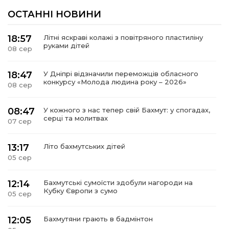
ОСТАННІ НОВИНИ
18:57
Літні яскраві колажі з повітряного пластиліну
руками дітей
08 сер
18:47
У Дніпрі відзначили переможців обласного
конкурсу «Молода людина року – 2026»
08 сер
08:47
У кожного з нас тепер свій Бахмут: у спогадах,
серці та молитвах
07 сер
13:17
Літо бахмутських дітей
05 сер
12:14
Бахмутські сумоїсти здобули нагороди на
Кубку Європи з сумо
05 сер
12:05
Бахмутяни грають в бадмінтон