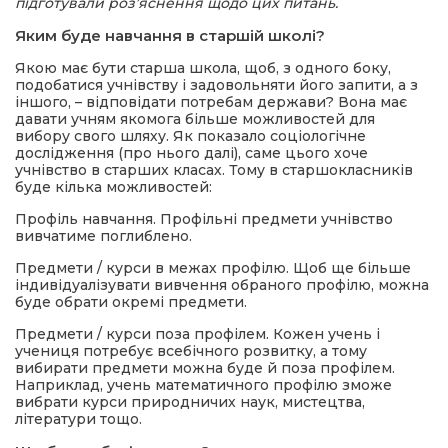
підготували роз’яснення щодо цих питань.
Яким буде навчання в старшій школі?
Якою має бути старша школа, щоб, з одного боку,
подобатися учнівству і задовольняти його запити, а з
іншого, – відповідати потребам держави? Вона має
давати учням якомога більше можливостей для
вибору свого шляху. Як показало соціологічне
дослідження (про нього далі), саме цього хоче
учнівство в старших класах. Тому в старшокласників
буде кілька можливостей:
Профіль навчання. Профільні предмети учнівство
вивчатиме поглиблено.
Предмети / курси в межах профілю. Щоб ще більше
індивідуалізувати вивчення обраного профілю, можна
буде обрати окремі предмети.
Предмети / курси поза профілем. Кожен учень і
учениця потребує всебічного розвитку, а тому
вибирати предмети можна буде й поза профілем.
Наприклад, учень математичного профілю зможе
вибрати курси природничих наук, мистецтва,
літератури тощо.