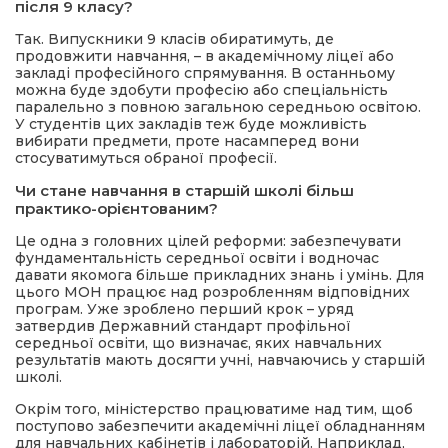
після 9 класу?
Так. Випускники 9 класів обиратимуть, де
продовжити навчання, – в академічному ліцеї або
закладі професійного спрямування. В останньому
можна буде здобути професію або спеціальність
паралельно з повною загальною середньою освітою.
У студентів цих закладів теж буде можливість
вибирати предмети, проте насамперед вони
стосуватимуться обраної професії.
Чи стане навчання в старшій школі більш
практико-орієнтованим?
Це одна з головних цілей реформи: забезпечувати
фундаментальність середньої освіти і водночас
давати якомога більше прикладних знань і умінь. Для
цього МОН працює над розробленням відповідних
програм. Уже зроблено перший крок – уряд
затвердив Державний стандарт профільної
середньої освіти, що визначає, яких навчальних
результатів мають досягти учні, навчаючись у старшій
школі.
Окрім того, міністерство працюватиме над тим, щоб
поступово забезпечити академічні ліцеї обладнанням
для навчальних кабінетів і лабораторій. Наприклад,