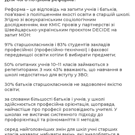
Реформа – це відповідь на запити учнів і батьків,
повʼязані з поліпшенням якості освіти в старшій школі.
Згідно зі всеукраїнським соціологічним
дослідженням, яке КМІС провів у партнерстві зі
Швейцарсько-українським проєктом DECIDE на
запит МОН:
91% старшокласників і 83% студентів закладів
професійної (професійно-технічної) і фахової
передвищої освіти хотіли б вибирати предмети;
50% опитаних учнів 10–11 класів займаються з
репетиторами. З них 43% вважають, що навчання в
школі недостатньо для вступу у ЗВО;
30% батьків старшокласників не задоволені якістю
освіти;
за словами більшості батьків і учнів, у школі
здійснюється професійна орієнтація, щоправда,
найчастіше про професії розповідають учителі. У
школах не вистачає системного підходу до
профорієнтації та різноманіття її методів;
серед найголовніших змін для шкіл учні старших
класів назвали: набувати вмінь, які знадобляться в