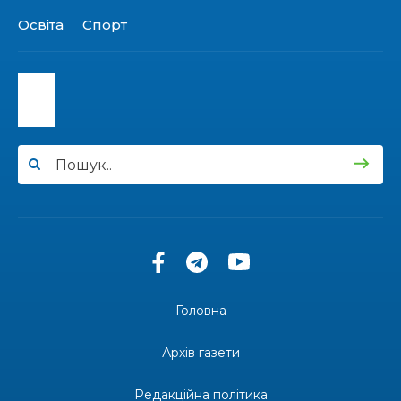
31 лип
Освіта
Спорт
15:30
Бахмутяни відвідали Музей науки
Національного університету «Полтавська
31 лип
політехніка імені Юрія Кондратюка»
15:24
Бахмутянка Ірина Денисенко бере участь у
конкурсі «Молода людина року – 2026»
31 лип
13:40
“Серпневі свята” – Клуб з народознавства
“Народний календар”
30 лип
13:33
Юні мешканці Бахмутської громади у Харкові
долучилися до проєкту «Радість у дитячих
30 лип
усмішках»
Головна
13:27
Інформація про фінансування матеріальної
допомоги мешканцям Бахмутської міської
30 лип
Архів газети
територіальної громади
Редакційна політика
14:37
«Дві музи» у Рівному: свято краси, мистецтва