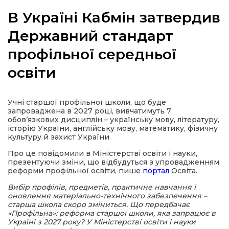
В Україні Кабмін затвердив
Державний стандарт
профільної середньої
а
освіти
газети
Учні старшої профільної школи, що буде
ійна політика
запроваджена в 2027 році, вивчатимуть 7
обовʼязкових дисциплін – українську мову, літературу,
історію України, англійську мову, математику, фізичну
ійна місія
культуру й захист України.
Про це повідомили в Міністерстві освіти і науки,
ти
презентуючи зміни, що відбудуться з упровадженням
реформи профільної освіти, пише
портал
Освіта.
Вибір профілів, предметів, практичне навчання і
оновлення матеріально-технічного забезпечення –
старша школа скоро зміниться. Що передбачає
«Профільна»: реформа старшої школи, яка запрацює в
Україні з 2027 року? У Міністерстві освіти і науки