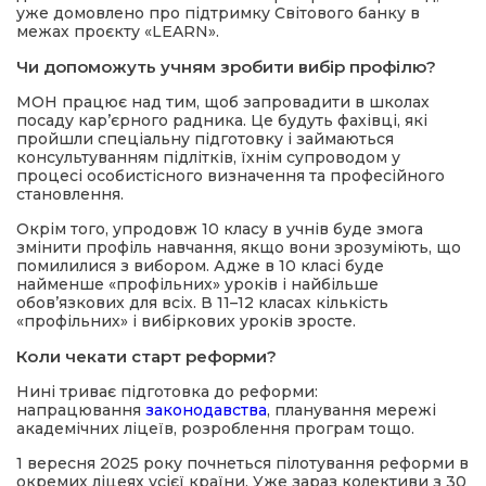
уже домовлено про підтримку Світового банку в
межах проєкту «LEARN».
Чи допоможуть учням зробити вибір профілю?
МОН працює над тим, щоб запровадити в школах
посаду карʼєрного радника. Це будуть фахівці, які
пройшли спеціальну підготовку і займаються
консультуванням підлітків, їхнім супроводом у
процесі особистісного визначення та професійного
становлення.
Окрім того, упродовж 10 класу в учнів буде змога
змінити профіль навчання, якщо вони зрозуміють, що
помилилися з вибором. Адже в 10 класі буде
найменше «профільних» уроків і найбільше
обовʼязкових для всіх. В 11–12 класах кількість
«профільних» і вибіркових уроків зросте.
Коли чекати старт реформи?
Нині триває підготовка до реформи:
напрацювання
законодавства
, планування мережі
академічних ліцеїв, розроблення програм тощо.
1 вересня 2025 року почнеться пілотування реформи в
окремих ліцеях усієї країни. Уже зараз колективи з 30