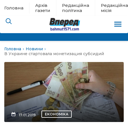
Архів
Редакційна
Редакційна
Головна
газети
політика
місія
Головна
Новини
пам’яті
В Украине стартовала монетизация субсидий
 в евакуації
льство
ні новини
цина
ЕКОНОМІКА
17.01.2019