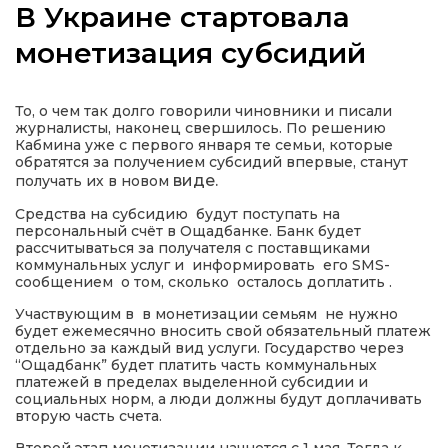
В Украине стартовала
монетизация субсидий
а
То, о чем так долго говорили чиновники и писали
журналисты, наконец свершилось. По решению
Кабмина уже с первого января те семьи, которые
газети
обратятся за получением субсидий впервые, станут
виде.
получать их в новом
ійна політика
Средства на субсидию будут поступать на
персональный счёт в Ощадбанке. Банк будет
рассчитываться за получателя с поставщиками
ійна місія
коммунальных услуг и информировать его SMS-
сообщением о том, сколько осталось доплатить .
Участвующим в в монетизации семьям не нужно
ти
будет ежемесячно вносить свой обязательный платеж
отдельно за каждый вид услуги. Государство через
“Ощадбанк” будет платить часть коммунальных
платежей в пределах выделенной субсидии и
социальных норм, а люди должны будут доплачивать
вторую часть счета.