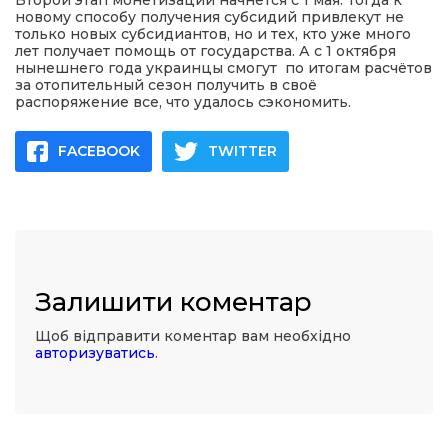
Второй этап монетизации начнется с 1 мая. Тогда к
новому способу получения субсидий привлекут не
только новых субсидиантов, но и тех, кто уже много
лет получает помощь от государства. А с 1 октября
нынешнего года украинцы смогут по итогам расчётов
за отопительный сезон получить в своё
распоряжение все, что удалось сэкономить.
FACEBOOK
TWITTER
Залишити коментар
Щоб відправити коментар вам необхідно
авторизуватись
.