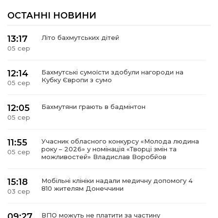
ОСТАННІ НОВИНИ
13:17
Літо бахмутських дітей
05 сер
12:14
Бахмутські сумоїсти здобули нагороди на
Кубку Європи з сумо
05 сер
12:05
Бахмутяни грають в бадмінтон
05 сер
11:55
Учасник обласного конкурсу «Молода людина
року – 2026» у номінація «Творці змін та
05 сер
можливостей» Владислав Воробйов
15:18
Мобільні клініки надали медичну допомогу 4
810 жителям Донеччини
03 сер
09:27
ВПО можуть не платити за частину