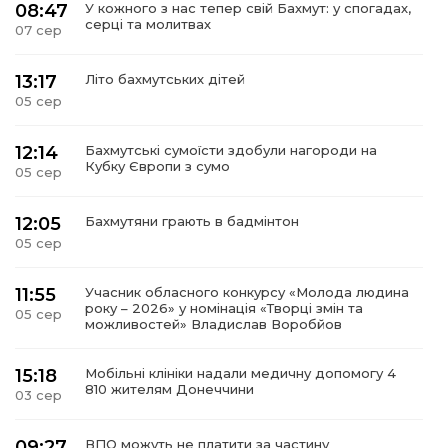
08:47
У кожного з нас тепер свій Бахмут: у спогадах,
серці та молитвах
07 сер
13:17
Літо бахмутських дітей
05 сер
12:14
Бахмутські сумоїсти здобули нагороди на
Кубку Європи з сумо
05 сер
12:05
Бахмутяни грають в бадмінтон
05 сер
11:55
Учасник обласного конкурсу «Молода людина
року – 2026» у номінація «Творці змін та
05 сер
можливостей» Владислав Воробйов
15:18
Мобільні клініки надали медичну допомогу 4
810 жителям Донеччини
03 сер
09:27
ВПО можуть не платити за частину