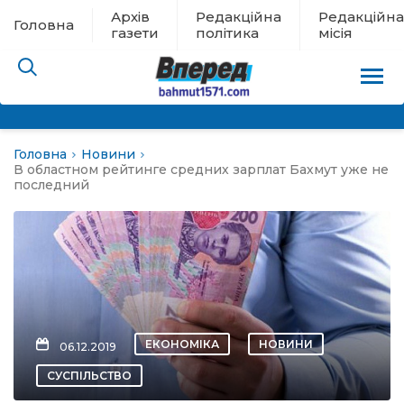
Архів
Редакційна
Редакційна
Головна
газети
політика
місія
Головна
Новини
пам’яті
В областном рейтинге средних зарплат Бахмут уже не
последний
 в евакуації
льство
ні новини
ЕКОНОМІКА
НОВИНИ
06.12.2019
цина
СУСПІЛЬСТВО