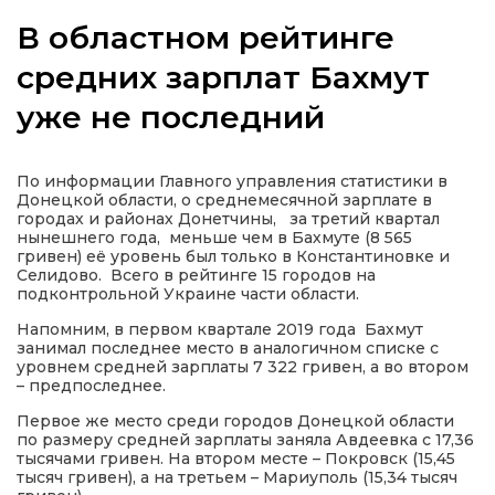
В областном рейтинге
средних зарплат Бахмут
уже не последний
а
газети
По информации Главного управления статистики в
Донецкой области, о среднемесячной зарплате в
городах и районах Донетчины, за третий квартал
ійна політика
нынешнего года, меньше чем в Бахмуте (8 565
гривен) её уровень был только в Константиновке и
Селидово. Всего в рейтинге 15 городов на
ійна місія
подконтрольной Украине части области.
Напомним, в первом квартале 2019 года Бахмут
занимал последнее место в аналогичном списке с
ти
уровнем средней зарплаты 7 322 гривен, а во втором
– предпоследнее.
Первое же место среди городов Донецкой области
по размеру средней зарплаты заняла Авдеевка с 17,36
тысячами гривен. На втором месте – Покровск (15,45
тысяч гривен), а на третьем – Мариуполь (15,34 тысяч