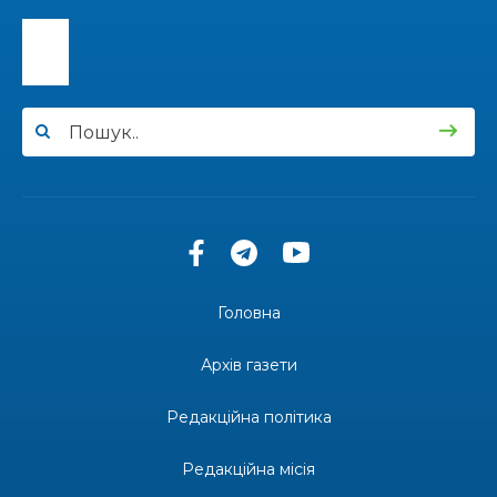
13:40
“Серпневі свята” – Клуб з народознавства
“Народний календар”
30 лип
13:33
Юні мешканці Бахмутської громади у Харкові
долучилися до проєкту «Радість у дитячих
30 лип
усмішках»
13:27
Інформація про фінансування матеріальної
допомоги мешканцям Бахмутської міської
30 лип
територіальної громади
14:37
«Дві музи» у Рівному: свято краси, мистецтва
та натхнення!
28 лип
Головна
14:31
Зустріч провідних спортсменів і тренерів
Донеччини
Архів газети
28 лип
Редакційна політика
14:23
Одна з найяскравіших постатей Бахмута –
Борис Сергійович Вальх, видатний лікар,
28 лип
епідеміолог, зоолог
Редакційна місія