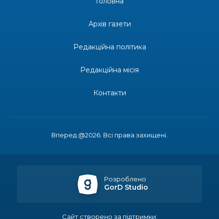
Головна
14:31
Зустріч провідних спортсменів і тренерів
Донеччини
Архів газети
28 лип
Редакційна політика
14:23
Одна з найяскравіших постатей Бахмута –
Борис Сергійович Вальх, видатний лікар,
28 лип
епідеміолог, зоолог
Редакційна місія
13:19
Бахмутських медичних працівників привітали з
Контакти
професійним святом
25 лип
13:10
Літо, враження, творчість
24 лип
Вперед @2026. Всі права захищені.
14:38
Кабмін запровадив персональне фінансування
соцпослуг для ВПО: кошти надходитимуть на
23 лип
спецрахунки
Розроблено
GorD Studio
16:39
Іпотеку для ВПО спростили, але з одним
нюансом: деталі оновленої “єОселі”
22 лип
Сайт створено за підтримки: