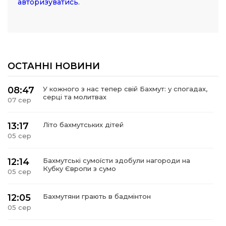
авторизуватись
.
ОСТАННІ НОВИНИ
08:47
У кожного з нас тепер свій Бахмут: у спогадах,
серці та молитвах
07 сер
13:17
Літо бахмутських дітей
05 сер
12:14
Бахмутські сумоїсти здобули нагороди на
Кубку Європи з сумо
05 сер
12:05
Бахмутяни грають в бадмінтон
05 сер