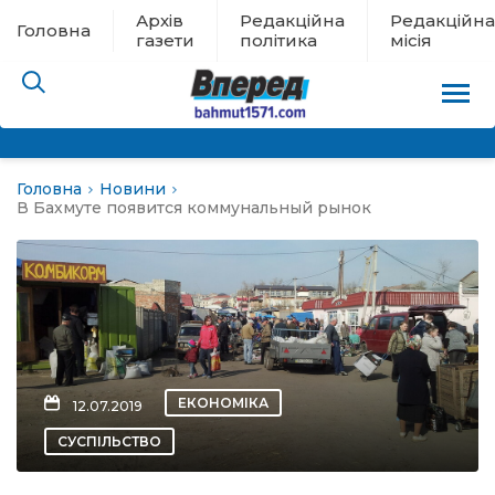
Архів
Редакційна
Редакційна
Головна
газети
політика
місія
Головна
Новини
пам’яті
В Бахмуте появится коммунальный рынок
 в евакуації
льство
ні новини
ЕКОНОМІКА
12.07.2019
цина
СУСПІЛЬСТВО