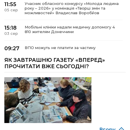
11:55
Учасник обласного конкурсу «Молода людина
року – 2026» у номінація «Творці змін та
05 сер
можливостей» Владислав Воробйов
15:18
Мобільні клініки надали медичну допомогу 4
810 жителям Донеччини
03 сер
09:27
ВПО можуть не платити за частину
комунальних послуг: про що йдеться
03 сер
ЯК ЗАВТРАШНЮ ГАЗЕТУ «ВПЕРЕД»
ПРОЧИТАТИ ВЖЕ СЬОГОДНІ?
14:12
Досі ВПО? Юристка розповіла, коли
переселенці втрачають виплати та статус
01 сер
внутрішньо переміщеної особи
14:04
Учасниця обласного конкурсу «Молода
людина року – 2026» у номінації «Пульс життя»
01 сер
Аліна Кулик
15:58
Літо в Жовтих Водах
31 лип
Вгору