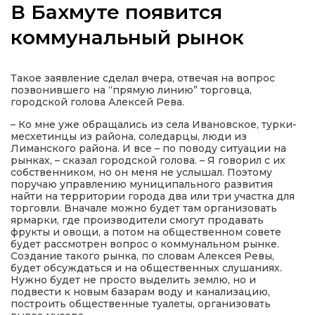
В Бахмуте появится
коммунальный рынок
а
Такое заявление сделал вчера, отвечая на вопрос
позвонившего на “прямую линию” торговца,
городской голова Алексей Рева.
газети
– Ко мне уже обращались из села Ивановское, турки-
месхетинцы из района, соледарцы, люди из
ійна політика
Лиманского района. И все – по поводу ситуации на
рынках, – сказал городской голова. – Я говорил с их
собственником, но он меня не услышал. Поэтому
поручаю управлению муниципального развития
ійна місія
найти на территории города два или три участка для
торговли. Вначале можно будет там организовать
ярмарки, где производители смогут продавать
ти
фрукты и овощи, а потом на общественном совете
будет рассмотрен вопрос о коммунальном рынке.
Создание такого рынка, по словам Алексея Ревы,
будет обсуждаться и на общественных слушаниях.
Нужно будет не просто выделить землю, но и
подвести к новым базарам воду и канализацию,
построить общественные туалеты, организовать