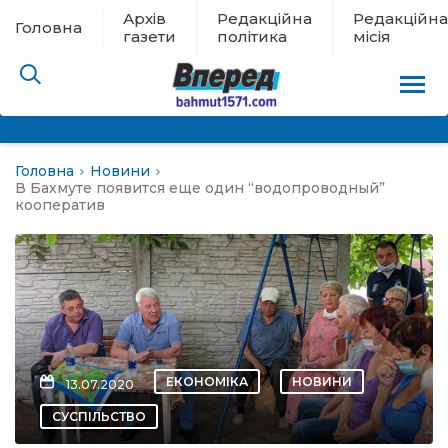
Архів
Редакційна
Редакційна
Головна
газети
політика
місія
Головна
Новини
пам’яті
В Бахмуте появится еще один “водопроводный”
кооператив
 в евакуації
льство
ні новини
ЕКОНОМІКА
НОВИНИ
13.07.2020
цина
СУСПІЛЬСТВО