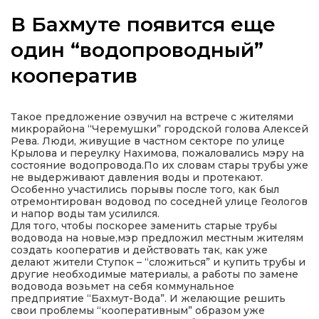
В Бахмуте появится еще
один “водопроводный”
кооператив
а
газети
Такое предложение озвучил на встрече с жителями
микрорайона “Черемушки” городской голова Алексей
Рева. Люди, живущие в частном секторе по улице
ійна політика
Крылова и переулку Нахимова, пожаловались мэру на
состояние водопровода.По их словам стары трубы уже
не выдерживают давления воды и протекают.
ійна місія
Особенно участились порывы после того, как был
отремонтирован водовод по соседней улице Геологов
и напор воды там усилился.
ти
Для того, чтобы поскорее заменить старые трубы
водовода на новые,мэр предложил местным жителям
создать кооператив и действовать так, как уже
делают жители Ступок – “сложиться” и купить трубы и
другие необходимые материалы, а работы по замене
водовода возьмет на себя коммунальное
предприятие “Бахмут-Вода”. И желающие решить
свои проблемы “кооперативным” образом уже