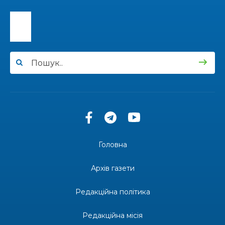
13:40
“Серпневі свята” – Клуб з народознавства
“Народний календар”
30 лип
13:33
Юні мешканці Бахмутської громади у Харкові
долучилися до проєкту «Радість у дитячих
30 лип
усмішках»
13:27
Інформація про фінансування матеріальної
допомоги мешканцям Бахмутської міської
30 лип
територіальної громади
14:37
«Дві музи» у Рівному: свято краси, мистецтва
та натхнення!
28 лип
Головна
14:31
Зустріч провідних спортсменів і тренерів
Донеччини
Архів газети
28 лип
Редакційна політика
14:23
Одна з найяскравіших постатей Бахмута –
Борис Сергійович Вальх, видатний лікар,
28 лип
епідеміолог, зоолог
Редакційна місія