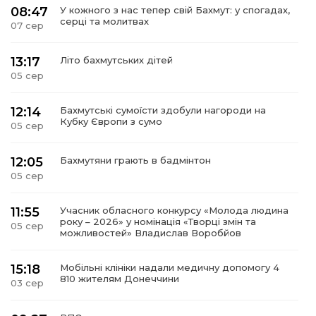
08:47
У кожного з нас тепер свій Бахмут: у спогадах,
серці та молитвах
07 сер
13:17
Літо бахмутських дітей
05 сер
12:14
Бахмутські сумоїсти здобули нагороди на
Кубку Європи з сумо
05 сер
12:05
Бахмутяни грають в бадмінтон
05 сер
11:55
Учасник обласного конкурсу «Молода людина
року – 2026» у номінація «Творці змін та
05 сер
можливостей» Владислав Воробйов
15:18
Мобільні клініки надали медичну допомогу 4
810 жителям Донеччини
03 сер