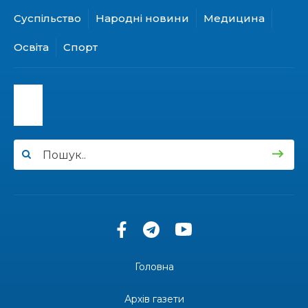
Суспільство
Народні новини
Медицина
15:24
Бахмутянка Ірина Денисенко бере участь у
конкурсі «Молода людина року – 2026»
31 лип
Освіта
Спорт
13:40
“Серпневі свята” – Клуб з народознавства
“Народний календар”
30 лип
13:33
Юні мешканці Бахмутської громади у Харкові
долучилися до проєкту «Радість у дитячих
30 лип
усмішках»
13:27
Інформація про фінансування матеріальної
допомоги мешканцям Бахмутської міської
30 лип
територіальної громади
14:37
«Дві музи» у Рівному: свято краси, мистецтва
та натхнення!
28 лип
Головна
14:31
Зустріч провідних спортсменів і тренерів
Донеччини
Архів газети
28 лип