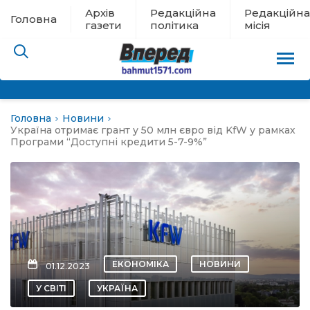
Архів
Редакційна
Редакційна
Головна
газети
політика
місія
Головна
Новини
пам’яті
Україна отримає грант у 50 млн євро від KfW у рамках
Програми “Доступні кредити 5-7-9%”
 в евакуації
льство
ні новини
ЕКОНОМІКА
НОВИНИ
01.12.2023
цина
У СВІТІ
УКРАЇНА