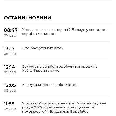
ОСТАННІ НОВИНИ
08:47
У кожного з нас тепер свій Бахмут: у спогадах,
серці та молитвах
07 сер
13:17
Літо бахмутських дітей
05 сер
12:14
Бахмутські сумоїсти здобули нагороди на
Кубку Європи з сумо
05 сер
12:05
Бахмутяни грають в бадмінтон
05 сер
11:55
Учасник обласного конкурсу «Молода людина
року – 2026» у номінація «Творці змін та
05 сер
можливостей» Владислав Воробйов