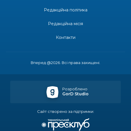
Редакційна політика
14:23
Одна з найяскравіших постатей Бахмута –
Борис Сергійович Вальх, видатний лікар,
28 лип
епідеміолог, зоолог
Редакційна місія
13:19
Бахмутських медичних працівників привітали з
Контакти
професійним святом
25 лип
13:10
Літо, враження, творчість
24 лип
Вперед @2026. Всі права захищені.
14:38
Кабмін запровадив персональне фінансування
соцпослуг для ВПО: кошти надходитимуть на
23 лип
спецрахунки
Розроблено
GorD Studio
16:39
Іпотеку для ВПО спростили, але з одним
нюансом: деталі оновленої “єОселі”
22 лип
Сайт створено за підтримки:
16:34
Перемога бахмутян на фіналі Кубка України з
легкоатлетичних метань
22 лип