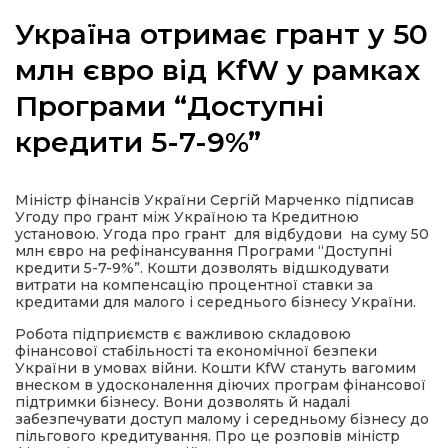
Україна отримає грант у 50
млн євро від KfW у рамках
Програми “Доступні
а
кредити 5-7-9%”
газети
Міністр фінансів України Сергій Марченко підписав
ійна політика
Угоду про грант між Україною та Кредитною
установою. Угода про грант для відбудови на суму 50
млн євро на рефінансування Програми “Доступні
ійна місія
кредити 5-7-9%”. Кошти дозволять відшкодувати
витрати на компенсацію процентної ставки за
кредитами для малого і середнього бізнесу України.
ти
Робота підприємств є важливою складовою
фінансової стабільності та економічної безпеки
України в умовах війни. Кошти KfW стануть вагомим
внеском в удосконалення діючих програм фінансової
підтримки бізнесу. Вони дозволять й надалі
забезпечувати доступ малому і середньому бізнесу до
пільгового кредитування. Про це розповів міністр