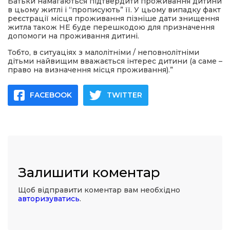
Батьки намагаються підтвердити проживання дитини
в цьому житлі і “прописують” її. У цьому випадку факт
реєстрації місця проживання пізніше дати знищення
житла також НЕ буде перешкодою для призначення
допомоги на проживання дитині.
Тобто, в ситуаціях з малолітніми / неповнолітніми
дітьми найвищим вважається інтерес дитини (а саме –
право на визначення місця проживання).”
FACEBOOK
TWITTER
Залишити коментар
Щоб відправити коментар вам необхідно
авторизуватись
.