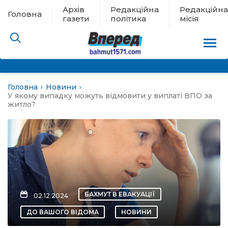
Архів
Редакційна
Редакційна
Головна
газети
політика
місія
Головна
Новини
пам’яті
У якому випадку можуть відмовити у виплаті ВПО за
житло?
 в евакуації
льство
ні новини
БАХМУТ В ЕВАКУАЦІЇ
02.12.2024
цина
ДО ВАШОГО ВІДОМА
НОВИНИ