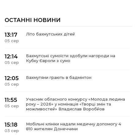
ОСТАННІ НОВИНИ
13:17
Літо бахмутських дітей
05 сер
12:14
Бахмутські сумоїсти здобули нагороди на
Кубку Європи з сумо
05 сер
12:05
Бахмутяни грають в бадмінтон
05 сер
11:55
Учасник обласного конкурсу «Молода людина
року – 2026» у номінація «Творці змін та
05 сер
можливостей» Владислав Воробйов
15:18
Мобільні клініки надали медичну допомогу 4
810 жителям Донеччини
03 сер