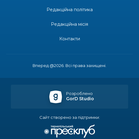
Редакційна політика
13:19
Бахмутських медичних працівників привітали з
професійним святом
25 лип
Редакційна місія
13:10
Літо, враження, творчість
Контакти
24 лип
14:38
Кабмін запровадив персональне фінансування
соцпослуг для ВПО: кошти надходитимуть на
23 лип
Вперед @2026. Всі права захищені.
спецрахунки
16:39
Іпотеку для ВПО спростили, але з одним
нюансом: деталі оновленої “єОселі”
22 лип
Розроблено
GorD Studio
16:34
Перемога бахмутян на фіналі Кубка України з
легкоатлетичних метань
22 лип
Сайт створено за підтримки:
14:44
Бахмутяни грали в парковий волейбол…
21 лип