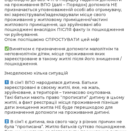
на проживання ВПО (далі – Порядок) допомога НЕ
призначається уповноваженій особі або отримувачу,
які зареєстрували/задекларували місце свого
проживання у житловому приміщенні/частині
житлового приміщення, що зруйновані або
пошкоджені внаслідок ПІСЛЯ факту їх пошкодження
чи руйнування.
Отож поспішаємо СПРОСТУВАТИ цей міф!
Винятком є призначення допомоги малолітнім та
неповнолітнім дітям, місце проживання яких
зареєстроване в такому житлі після його знищення /
пошкодження.
Змоделюємо кілька ситуацій
В сім’ї ВПО народилася дитина. Батьки
зареєстровані в своєму житлі, яке, на жаль,
зруйноване, а територія – тимчасово окупована.
Такі батьки мають право “прописати” дитину в цьому
житлі, а факт реєстрації місця проживання пізніше
дати знищення житла НЕ буде перешкодою для
призначення допомоги на проживання дитині.
В сім’ї є дитина, яка свого часу з різних причин не
була “прописана”. Житло батьків суттєво пошкоджене.