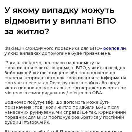
У якому випадку можуть
відмовити у виплаті ВПО
за житло?
а
газети
Фахівці «Юридичного порадника для ВПО»
розповіли
,
у яких випадках допомога не буде призначена.
ійна політика
“Загальновідомо, що право на допомогу на
проживання мають, зокрема, ті ВПО, у яких внаслідок
бойових дій житло знищене або пошкоджене до
ійна місія
ступеня непридатного для проживання та інформація
про яке внесена до Реєстру такого майна або щодо
якого подано документальне підтвердження органом
місцевого самоврядування / місцевою ОВА.
ти
Водночас побутує міф, що допомога може бути
призначена і тоді, коли житло придбали ВЖЕ після
нанесених руйнувань. Чи справді це так, Юридичний
порадник для ВПО пропонує розібратися у постійній
рубриці #StopФейк.
Відповідно до абз. 4 п. 8 Порядку надання допомоги