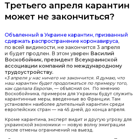
Третьего апреля карантин
может не закончиться?
а
Объвленный в Украине карантин, призванный
сдержать распространение коронавируса
,
по всей видимости, не закончится 3 апреля
газети
и будет продлен. В этом уверен
Василий
Воскобойник, президент Всеукраинской
ійна політика
ассоциации компаний по международному
трудоустройству.
«
3 апреля у нас ничего не закончится. Я думаю, что
ійна місія
наш карантин будет продолжаться по примеру того,
как сделала Европа
», — объяснил он. По мнению
Воскобойника, примером для Украины будут служить
ти
карантинные меры, введенные во Франции. Там
установлен наиболее длительный карантин среди
европейских стран — на 45 дней, до конца апреля.
Кроме карантина, эксперт видит и другую угрозу для
украинской экономики — новую волну эмиграции
после отмены ограничений на выезд.