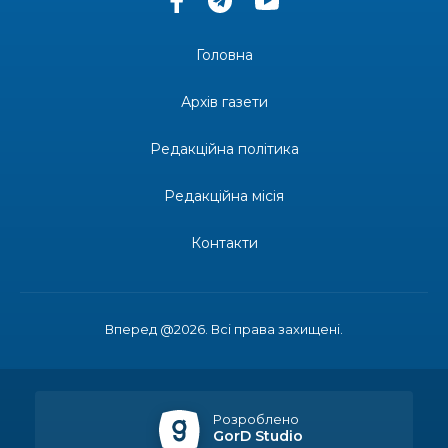
долучилися до проєкту «Радість у дитячих
30 лип
усмішках»
Головна
13:27
Інформація про фінансування матеріальної
допомоги мешканцям Бахмутської міської
30 лип
Архів газети
територіальної громади
Редакційна політика
14:37
«Дві музи» у Рівному: свято краси, мистецтва
та натхнення!
28 лип
Редакційна місія
14:31
Зустріч провідних спортсменів і тренерів
Донеччини
Контакти
28 лип
14:23
Одна з найяскравіших постатей Бахмута –
Борис Сергійович Вальх, видатний лікар,
28 лип
епідеміолог, зоолог
Вперед @2026. Всі права захищені.
13:19
Бахмутських медичних працівників привітали з
професійним святом
25 лип
Розроблено
GorD Studio
Літо, враження, творчість