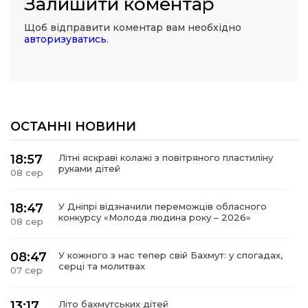
Залишити коментар
Щоб відправити коментар вам необхідно
авторизуватись
.
ОСТАННІ НОВИНИ
18:57
Літні яскраві колажі з повітряного пластиліну
руками дітей
08 сер
18:47
У Дніпрі відзначили переможців обласного
конкурсу «Молода людина року – 2026»
08 сер
08:47
У кожного з нас тепер свій Бахмут: у спогадах,
серці та молитвах
07 сер
13:17
Літо бахмутських дітей