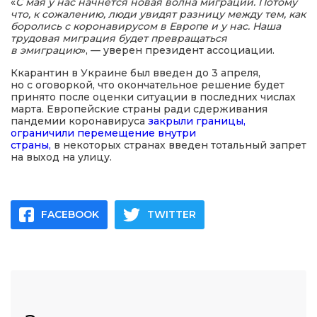
«
С мая у нас начнется новая волна миграции. Потому
что, к сожалению, люди увидят разницу между тем, как
боролись с коронавирусом в Европе и у нас. Наша
трудовая миграция будет превращаться
в эмиграцию
», — уверен президент ассоциации.
Ккарантин в Украине был введен до 3 апреля,
но с оговоркой, что окончательное решение будет
принято после оценки ситуации в последних числах
марта. Европейские страны ради сдерживания
пандемии коронавируса
закрыли границы,
ограничили перемещение внутри
страны,
в некоторых странах введен тотальный запрет
на выход на улицу.
FACEBOOK
TWITTER