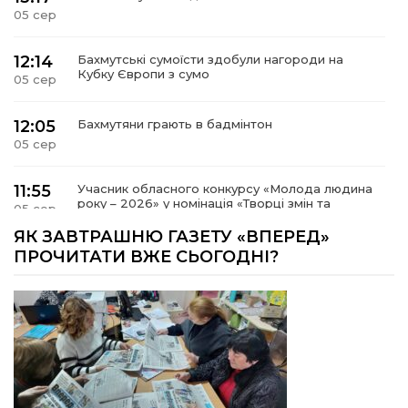
05 сер
12:14
Бахмутські сумоїсти здобули нагороди на
Кубку Європи з сумо
05 сер
12:05
Бахмутяни грають в бадмінтон
05 сер
11:55
Учасник обласного конкурсу «Молода людина
року – 2026» у номінація «Творці змін та
05 сер
можливостей» Владислав Воробйов
ЯК ЗАВТРАШНЮ ГАЗЕТУ «ВПЕРЕД»
ПРОЧИТАТИ ВЖЕ СЬОГОДНІ?
15:18
Мобільні клініки надали медичну допомогу 4
810 жителям Донеччини
03 сер
09:27
ВПО можуть не платити за частину
комунальних послуг: про що йдеться
03 сер
14:12
Досі ВПО? Юристка розповіла, коли
переселенці втрачають виплати та статус