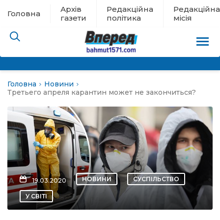
Архів
Редакційна
Редакційна
Головна
газети
політика
місія
Головна
Новини
пам’яті
Третьего апреля карантин может не закончиться?
 в евакуації
льство
ні новини
НОВИНИ
СУСПІЛЬСТВО
19.03.2020
цина
У СВІТІ