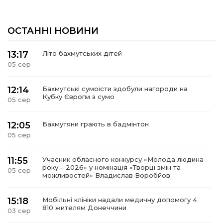
ОСТАННІ НОВИНИ
13:17
Літо бахмутських дітей
05 сер
12:14
Бахмутські сумоїсти здобули нагороди на
Кубку Європи з сумо
05 сер
12:05
Бахмутяни грають в бадмінтон
05 сер
11:55
Учасник обласного конкурсу «Молода людина
року – 2026» у номінація «Творці змін та
05 сер
можливостей» Владислав Воробйов
15:18
Мобільні клініки надали медичну допомогу 4
810 жителям Донеччини
03 сер