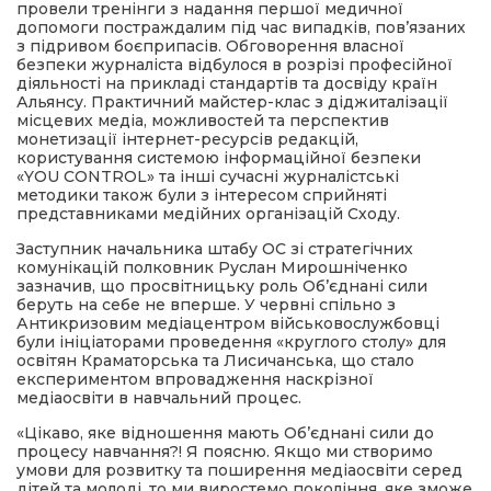
провели тренінги з надання першої медичної
допомоги постраждалим під час випадків, пов’язаних
з підривом боєприпасів. Обговорення власної
безпеки журналіста відбулося в розрізі професійної
діяльності на прикладі стандартів та досвіду країн
Альянсу. Практичний майстер-клас з діджиталізації
місцевих медіа, можливостей та перспектив
монетизації інтернет-ресурсів редакцій,
користування системою інформаційної безпеки
«YOU CONTROL» та інші сучасні журналістські
методики також були з інтересом сприйняті
представниками медійних організацій Сходу.
Заступник начальника штабу ОС зі стратегічних
комунікацій полковник Руслан Мирошніченко
зазначив, що просвітницьку роль Об’єднані сили
беруть на себе не вперше. У червні спільно з
Антикризовим медіацентром військовослужбовці
були ініціаторами проведення «круглого столу» для
освітян Краматорська та Лисичанська, що стало
експериментом впровадження наскрізної
медіаосвіти в навчальний процес.
«Цікаво, яке відношення мають Об’єднані сили до
процесу навчання?! Я поясню. Якщо ми створимо
умови для розвитку та поширення медіаосвіти серед
дітей та молоді, то ми виростемо покоління, яке зможе