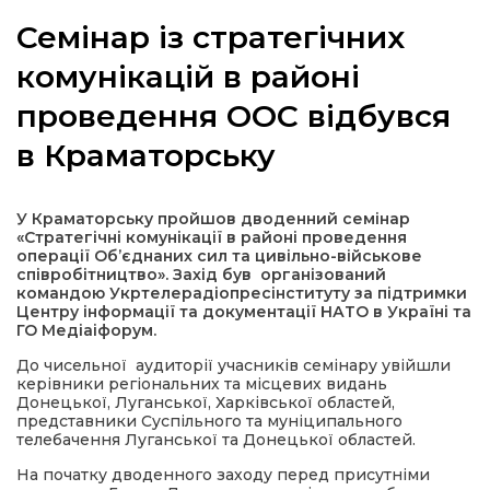
Семінар із стратегічних
комунікацій в районі
проведення ООС відбувся
а
в Краматорську
газети
У Краматорську пройшов дводенний семінар
ійна політика
«Стратегічні комунікації в районі проведення
операції Об’єднаних сил та цивільно-військове
співробітництво». Захід був організований
ійна місія
командою Укртелерадіопресінституту за підтримки
Центру інформації та документації НАТО в Україні та
ГО Медіаіфорум.
ти
До чисельної аудиторії учасників семінару увійшли
керівники регіональних та місцевих видань
Донецької, Луганської, Харківської областей,
представники Суспільного та муніципального
телебачення Луганської та Донецької областей.
На початку дводенного заходу перед присутніми