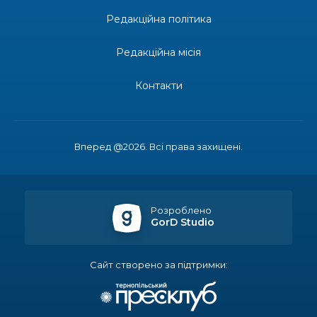
Редакційна політика
13:19
Бахмутських медичних працівників привітали з
професійним святом
25 лип
Редакційна місія
13:10
Літо, враження, творчість
Контакти
24 лип
14:38
Кабмін запровадив персональне фінансування
соцпослуг для ВПО: кошти надходитимуть на
23 лип
Вперед @2026. Всі права захищені.
спецрахунки
16:39
Іпотеку для ВПО спростили, але з одним
нюансом: деталі оновленої “єОселі”
22 лип
Розроблено
GorD Studio
16:34
Перемога бахмутян на фіналі Кубка України з
легкоатлетичних метань
22 лип
Сайт створено за підтримки:
14:44
Бахмутяни грали в парковий волейбол…
21 лип