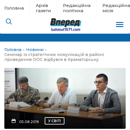
Архів
Редакційна
Редакційна
Головна
газети
політика
місія
Головна
Новини
пам’яті
Семінар із стратегічних комунікацій в районі
проведення ООС відбувся в Краматорську
 в евакуації
льство
ні новини
цина
У СВІТІ
05.08.2019