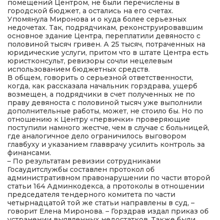
помещений Центром, не были перечислены в
городской бюджет, а остались на его счетах.
Упомянула Миронова и о куда более серьезных
недочетах. Так, подрядчикам, реконструировавшим
основное здание Центра, переплатили девяносто с
половиной тысяч гривен. А 25 тысяч, потраченных на
юридические услуги, притом что в штате Центра есть
юристконсульт, ревизоры сочли нецелевым
использованием бюджетных средств.
В общем, говорить о серьезной ответственности,
когда, как рассказала начальник горздрава, ущерб
возмещен, а подрядчики в счет полученных не по
праву девяноста с половиной тысяч уже выполнили
дополнительные работы, может, не стоило бы. Но по
отношению к Центру «первички» проверяющие
поступили намного жестче, чем в случае с больницей,
где аналогичное дело ограничилось выговором
главбуху и указанием главврачу усилить контроль за
финансами.
– По результатам ревизии сотрудниками
Госаудитслужбы составлен протокол об
административном правонарушении по части второй
статьи 164 Админкодекса, а протоколы в отношении
председателя тендерного комитета по части
четырнадцатой той же статьи направлены в суд, –
говорит Елена Миронова. – Горздрав издал приказ об
устранении выявленных недостатков. Также были