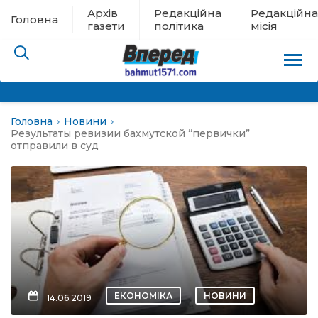
Архів
Редакційна
Редакційна
Головна
газети
політика
місія
Головна
Новини
пам’яті
Результаты ревизии бахмутской “первички”
отправили в суд
 в евакуації
льство
ні новини
цина
ЕКОНОМІКА
НОВИНИ
14.06.2019