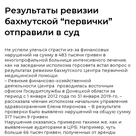
Результаты ревизии
бахмутской “первички”
отправили в суд
а
газети
Не успели улечься страсти из-за финансовых
нарушений на сумму в 483 тысячи гривен в
многопрофильной больнице интенсивного лечения,
ійна політика
как на заседании исполкома горсовета встал вопрос о
результатах ревизии бахмутского Центра первичной
медицинской помощи.
ійна місія
– Ревизия финансово-хозяйственной
деятельности Центра проводилась восточным
офисом Госаудитслужбы в Донецкой области за
ти
период с 1 января 2012 года по 31 января 2019-го, –
рассказала членам исполкома начальник управления
здравоохранения Елена Миронова. – В результате
проверки было выявлено нарушений на общую сумму
317 тысяч 9 гривен.
Нарушения оказались примерно такими же, как и
выявленные аудиторами в ЦРБ. Например, чуть
больше 66 тысяч гривен, полученных от аренды