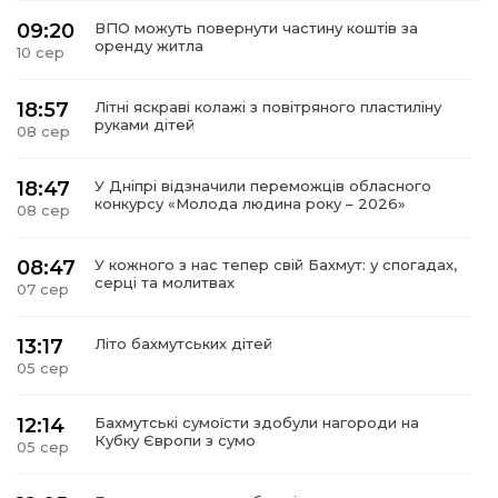
09:20
ВПО можуть повернути частину коштів за
оренду житла
10 сер
18:57
Літні яскраві колажі з повітряного пластиліну
руками дітей
08 сер
18:47
У Дніпрі відзначили переможців обласного
конкурсу «Молода людина року – 2026»
08 сер
08:47
У кожного з нас тепер свій Бахмут: у спогадах,
серці та молитвах
07 сер
13:17
Літо бахмутських дітей
05 сер
12:14
Бахмутські сумоїсти здобули нагороди на
Кубку Європи з сумо
05 сер