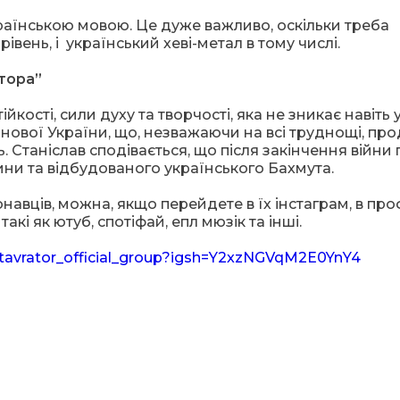
раїнською мовою. Це дуже важливо, оскільки треба
івень, і український хеві-метал в тому числі.
тора”
йкості, сили духу та творчості, яка не зникає навіть 
 нової України, що, незважаючи на всі труднощі, пр
. Станіслав сподівається, що після закінчення війни 
ини та відбудованого українського Бахмута.
авців, можна, якщо перейдете в їх інстаграм, в проф
кі як ютуб, спотіфай, епл мюзік та інші.
stavrator_official_group?igsh=Y2xzNGVqM2E0YnY4