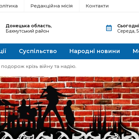
олітика
Редакційна місія
Контакти
Донецька область,
Сьогодні
Бахмутський район
Середа, 
ції
Суспільство
Народні новини
М
подорож крізь війну та надію.