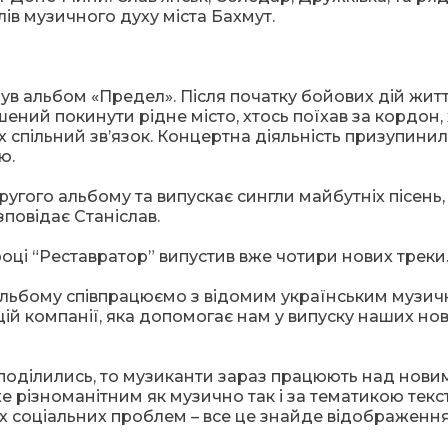
ів музичного духу міста Бахмут.
в альбом «Предел». Після початку бойових дій жит
шений покинути рідне місто, хтось поїхав за кордон,
їх спільний зв’язок. Концертна діяльність призупини
ю.
угого альбому та випускає сингли майбутніх пісень,
повідає Станіслав.
році “Реставратор” випустив вже чотири нових треки
 альбому співпрацюємо з відомим українським музи
ій компанії, яка допомогає нам у випуску наших но
 поділились, то музиканти зараз працюють над нови
е різноманітним як музично так і за тематикою текст
рих соціальних проблем – все це знайде відображення