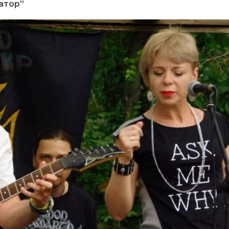
атор”