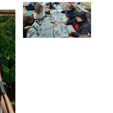
особи
14:04
Учасниця обласного
конкурсу «Молода
01 сер
людина року – 2026» у
номінації «Пульс життя»
Аліна Кулик
15:58
Літо в Жовтих Водах
31 лип
15:30
Бахмутяни відвідали
Музей науки
31 лип
Національного
університету
«Полтавська політехніка
імені Юрія Кондратюка»
15:24
Бахмутянка Ірина
Денисенко бере участь у
31 лип
конкурсі «Молода
людина року – 2026»