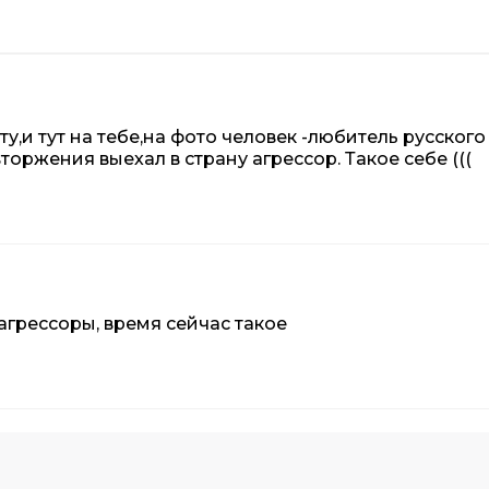
у,и тут на тебе,на фото человек -любитель русского
ржения выехал в страну агрессор. Такое себе (((
 агрессоры, время сейчас такое