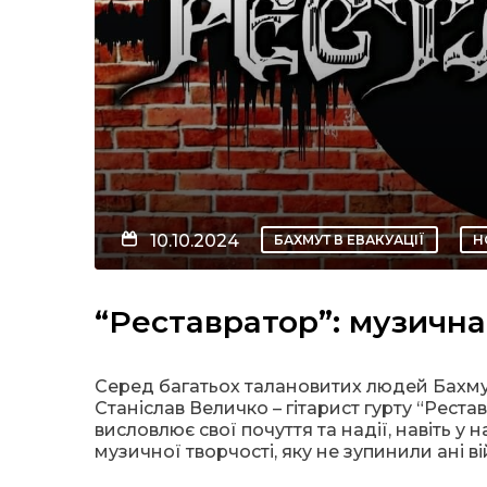
10.10.2024
БАХМУТ В ЕВАКУАЦІЇ
Н
“Реставратор”: музична
Серед багатьох талановитих людей Бахмута 
Станіслав Величко – гітарист гурту “Рестав
висловлює свої почуття та надії, навіть у 
музичної творчості, яку не зупинили ані ві