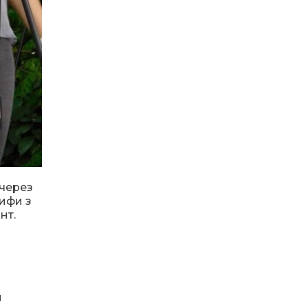
13:40
“Серпневі свята” – Клуб з
народознавства
30 лип
“Народний календар”
13:33
Юні мешканці
Бахмутської громади у
30 лип
Харкові долучилися до
проєкту «Радість у
дитячих усмішках»
13:27
Інформація про
фінансування
30 лип
матеріальної допомоги
мешканцям Бахмутської
міської територіальної
 через
громади
рифи з
нт.
14:37
«Дві музи» у Рівному:
свято краси, мистецтва
28 лип
та натхнення!
14:31
Зустріч провідних
й
спортсменів і тренерів
28 лип
Донеччини