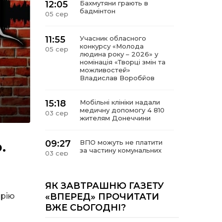
12:05
Бахмутяни грають в
бадмінтон
05 сер
11:55
Учасник обласного
конкурсу «Молода
05 сер
людина року – 2026» у
номінація «Творці змін та
можливостей»
Владислав Воробйов
15:18
Мобільні клініки надали
медичну допомогу 4 810
03 сер
жителям Донеччини
.
09:27
ВПО можуть не платити
за частину комунальних
03 сер
послуг: про що йдеться
14:12
Досі ВПО? Юристка
ЯК ЗАВТРАШНЮ ГАЗЕТУ
розповіла, коли
01 сер
орію
«ВПЕРЕД» ПРОЧИТАТИ
переселенці втрачають
ВЖЕ СЬОГОДНІ?
виплати та статус
внутрішньо переміщеної