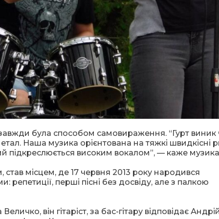
 завжди була способом самовираження. “Гурт виник
метал. Наша музика орієнтована на тяжкі швидкісні 
й підкреслюється високим вокалом”, — каже музика
 став місцем, де 17 червня 2013 року народився
: репетиції, перші пісні без досвіду, але з палкою
Величко, він гітаріст, за бас-гітару відповідає Андрі