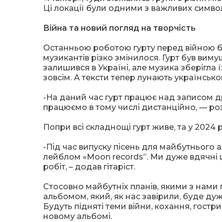
Ці локації були одними з важливих символ
Війна та новий погляд на творчість
Останньою роботою гурту перед війною бу
музикантів різко змінилося. Гурт був виму
залишився в Україні, але музика зберігла 
зовсім. А тексти тепер лунають українсько
-На даний час гурт працює над записом др
працюємо в тому числі дистанційно, — роз
Попри всі складнощі гурт живе, та у 2024 
-Під час випуску пісень для майбутнього
лейблом «Moon records”. Ми дуже вдячні ц
робіт, – додав гітаріст.
Стосовно майбутніх планів, якими з нами
альбомом, який, як нас завірили, буде дуж
Будуть підняті теми війни, кохання, гост
новому альбомі.