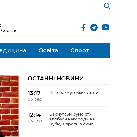
:
5 Серпня
едицина
Освіта
Спорт
ОСТАННІ НОВИНИ
13:17
Літо бахмутських дітей
05 сер
12:14
Бахмутські сумоїсти
здобули нагороди на
05 сер
Кубку Європи з сумо