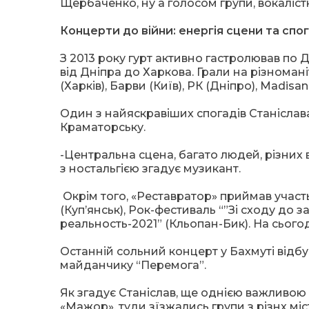
Щербаченко, ну а голосом групи, вокаліст
Концерти до війни: енергія сцени та спо
З 2013 року гурт активно гастролював по Д
від Дніпра до Харкова. Грали на різноман
(Харків), Барви (Київ), РК (Дніпро), Madisan
Один з найяскравіших спогадів Станіслава
Краматорську.
-Центральна сцена, багато людей, різних 
з ностальгією згадує музикант.
Окрім того, «Реставратор» приймав участ
(Куп’янськ), Рок-фестиваль “”Зі сходу до 
реальность-2021” (Кльопан-Бик). На сьогод
Останній сольний концерт у Бахмуті відбу
майданчику “Перемога”.
Як згадує Станіслав, ще однією важливо
«Мажор», туди зїзжались групи з різнх міс