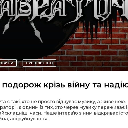
ОВИНИ
СУСПІЛЬСТВО
 подорож крізь війну та надію
є такі, хто не просто відчуває музику, а живе нею.
ратор”, є одним із тих, хто через музику переживає і
найскладніші часи. Наше інтерв’ю з ним відкриває іст
йна, ані руйнування.