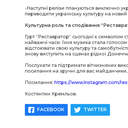
-Наступні релізи плануються виключно ук
переводити українську культуру на новий р
Культурна роль та сподівання “Реставра
Гурт “Реставратор” сьогодні є символом сті
найважчі часи. Їхня музика стала голосом
відстоювати свою культуру та самобутність
знову виступить на сценах рідної Донечч
Послухати та підтримати вітчизняних викон
посилання на зручні для вас майданчики, та
Посилання:
https://www.instagram.com/re
Костянтин Кремльов.
FACEBOOK
TWITTER