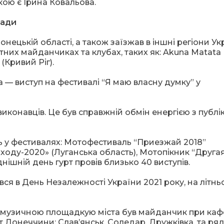
кою є Ірина Ковальова.
гади
онецькій області, а також заїзжав в іншні регіони Ук
ітних майданчиках та клубах, таких як: Akuna Matata
 (Кривий Ріг).
 — виступ на фестивалі “Я маю власну думку” у
виконавців. Це був справжній обмін енергією з публі
ь у фестивалях: Мотофестиваль “Приезжай 2018”
заходу-2020» (Луганська область), Мотопікник “Друга
нішній день гурт провів близько 40 виступів.
вся в День Незалежності України 2021 року, на літн
ю музичною площадкую міста був майданчик при каф
т Донеччини: Слав’янськ, Соледар, Дружківка, та ряд