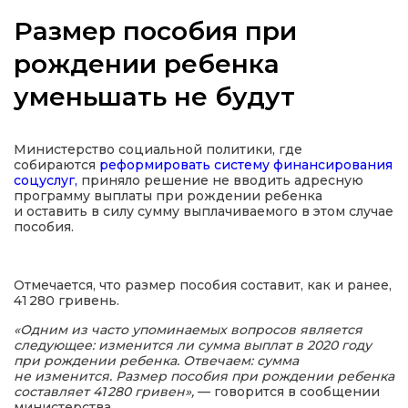
Размер пособия при
рождении ребенка
уменьшать не будут
а
газети
Министерство социальной политики, где
собираются
реформировать систему финансирования
соцуслуг,
приняло решение не вводить адресную
ійна політика
программу выплаты при рождении ребенка
и оставить в силу сумму выплачиваемого в этом случае
пособия.
ійна місія
Отмечается, что размер пособия составит, как и ранее,
ти
41 280 гривень.
«Одним из часто упоминаемых вопросов является
следующее: изменится ли сумма выплат в 2020 году
при рождении ребенка. Отвечаем: сумма
не изменится. Размер пособия при рождении ребенка
составляет 41 280 гривен»,
— говорится в сообщении
министерства.