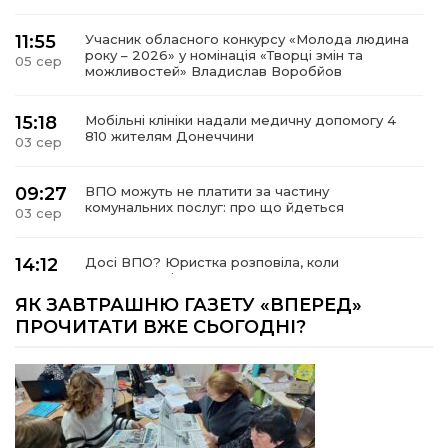
11:55
Учасник обласного конкурсу «Молода людина
року – 2026» у номінація «Творці змін та
05 сер
можливостей» Владислав Воробйов
15:18
Мобільні клініки надали медичну допомогу 4
810 жителям Донеччини
03 сер
09:27
ВПО можуть не платити за частину
комунальних послуг: про що йдеться
03 сер
14:12
Досі ВПО? Юристка розповіла, коли
переселенці втрачають виплати та статус
01 сер
внутрішньо переміщеної особи
ЯК ЗАВТРАШНЮ ГАЗЕТУ «ВПЕРЕД»
ПРОЧИТАТИ ВЖЕ СЬОГОДНІ?
14:04
Учасниця обласного конкурсу «Молода
людина року – 2026» у номінації «Пульс життя»
01 сер
Аліна Кулик
15:58
Літо в Жовтих Водах
31 лип