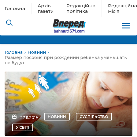
Архів
Редакційна
Редакційна
Головна
газети
політика
місія
Головна
Новини
пам’яті
Размер пособия при рождении ребенка уменьшать
не будут
 в евакуації
льство
ні новини
НОВИНИ
СУСПІЛЬСТВО
27.11.2019
цина
У СВІТІ