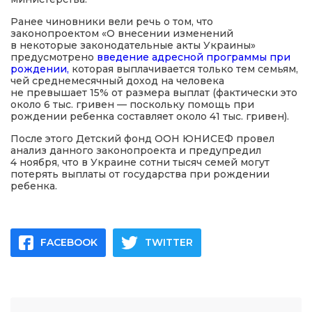
Ранее чиновники вели речь о том, что
законопроектом «О внесении изменений
в некоторые законодательные акты Украины»
предусмотрено
введение адресной программы при
рождении,
которая выплачивается только тем семьям,
чей среднемесячный доход на человека
не превышает 15% от размера выплат (фактически это
около 6 тыс. гривен — поскольку помощь при
рождении ребенка составляет около 41 тыс. гривен).
После этого Детский фонд ООН ЮНИСЕФ провел
анализ данного законопроекта и предупредил
4 ноября, что в Украине сотни тысяч семей могут
потерять выплаты от государства при рождении
ребенка.
FACEBOOK
TWITTER