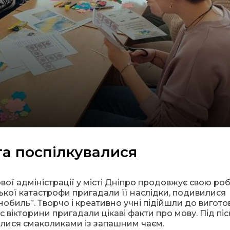
а поспілкувалися
ової адміністрації у місті Дніпро продовжує свою роб
ської катастрофи пригадали її наслідки, подивилися
обиль”. Творчо і креативно учні підійшли до вигот
с вікторини пригадали цікаві факти про мову. Під піс
алися смаколиками із запашним чаєм.