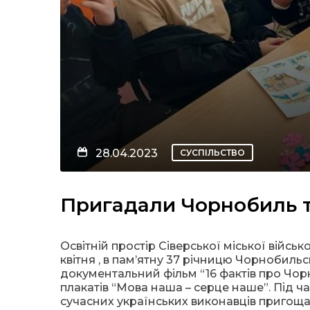
28.04.2023
СУСПІЛЬСТВО
Пригадали Чорнобиль т
Освітній простір Сіверської міської військ
квітня , в пам’ятну 37 річницю Чорнобиль
документальний фільм “16 фактів про Чорн
плакатів “Мова наша – серце наше”. Під ча
сучасних українських виконавців пригощ