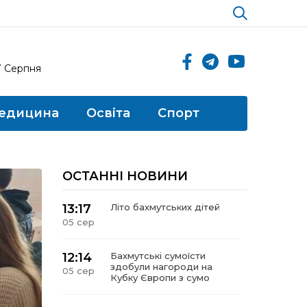
7 Серпня
едицина
Освіта
Спорт
ОСТАННІ НОВИНИ
13:17
Літо бахмутських дітей
05 сер
12:14
Бахмутські сумоїсти
здобули нагороди на
05 сер
Кубку Європи з сумо