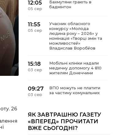
12:05
Бахмутяни грають в
бадмінтон
05 сер
11:55
Учасник обласного
конкурсу «Молода
05 сер
людина року – 2026» у
номінація «Творці змін та
можливостей»
Владислав Воробйов
15:18
Мобільні клініки надали
медичну допомогу 4 810
03 сер
жителям Донеччини
09:27
ВПО можуть не платити
за частину комунальних
03 сер
послуг: про що йдеться
оту. 26
14:12
Досі ВПО? Юристка
ЯК ЗАВТРАШНЮ ГАЗЕТУ
розповіла, коли
01 сер
овлення
«ВПЕРЕД» ПРОЧИТАТИ
переселенці втрачають
ні
ВЖЕ СЬОГОДНІ?
виплати та статус
внутрішньо переміщеної