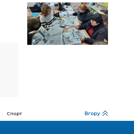
особи
14:04
Учасниця обласного
конкурсу «Молода
01 сер
людина року – 2026» у
номінації «Пульс життя»
Аліна Кулик
15:58
Літо в Жовтих Водах
31 лип
15:30
Бахмутяни відвідали
Музей науки
31 лип
Національного
університету
«Полтавська політехніка
імені Юрія Кондратюка»
15:24
Бахмутянка Ірина
Спорт
Вгору
Денисенко бере участь у
31 лип
конкурсі «Молода
людина року – 2026»