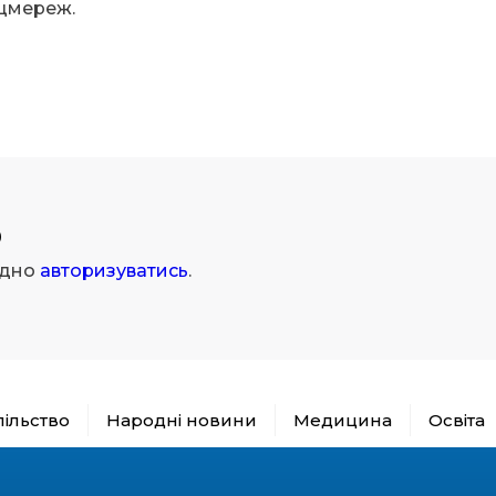
оцмереж.
р
ідно
авторизуватись
.
пільство
Народні новини
Медицина
Освіта