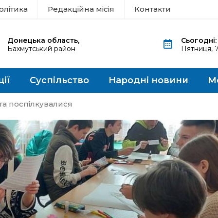
олітика
Редакційна місія
Контакти
Донецька область,
Сьогодні:
Бахмутський район
Пятниця, 
ції
Суспільство
Народні новини
М
а поспілкувалися