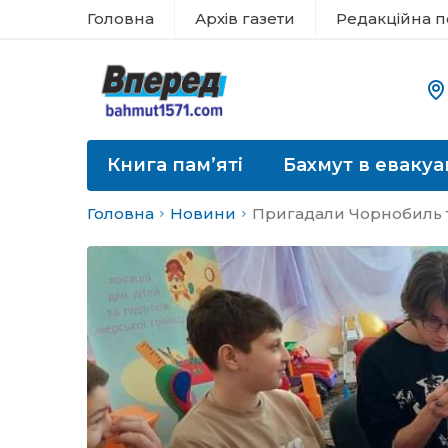
Головна
Архів газети
Редакційна п
Книга пам’яті
Бахмут в евакуа
Головна
Новини
Пригадали Чорнобиль т