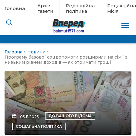
Архів
Редакційна
Редакційна
Головна
газети
політика
місія
Головна
Новини
пам’яті
Програму базової соцдопомоги розширили на сім’ї з
низьким рівнем доходів — як отримати гроші
 в евакуації
льство
ні новини
ДО ВАШОГО ВІДОМА
05.11.2025
цина
СОЦІАЛЬНА ПОЛІТИКА