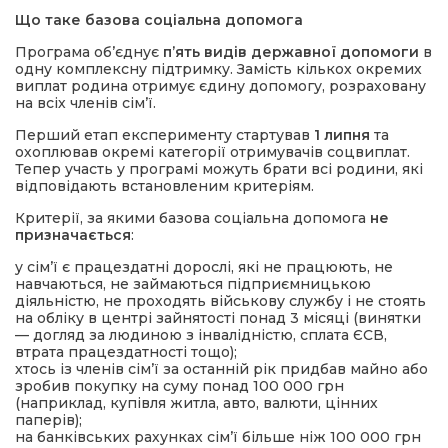
Що таке базова соціальна допомога
Програма об’єднує
п’ять видів державної допомоги
в
одну комплексну підтримку. Замість кількох окремих
виплат родина отримує єдину допомогу, розраховану
на всіх членів сім’ї.
Перший етап експерименту стартував
1 липня
та
охоплював окремі категорії отримувачів соцвиплат.
Тепер участь у програмі можуть брати всі родини, які
відповідають встановленим критеріям.
Критерії, за якими базова соціальна допомога
не
призначається
:
у сім’ї є працездатні дорослі, які не працюють, не
навчаються, не займаються підприємницькою
діяльністю, не проходять військову службу і не стоять
на обліку в центрі зайнятості понад 3 місяці (винятки
— догляд за людиною з інвалідністю, сплата ЄСВ,
втрата працездатності тощо);
хтось із членів сім’ї за останній рік придбав майно або
зробив покупку на суму понад 100 000 грн
(наприклад, купівля житла, авто, валюти, цінних
паперів);
на банківських рахунках сім’ї більше ніж 100 000 грн