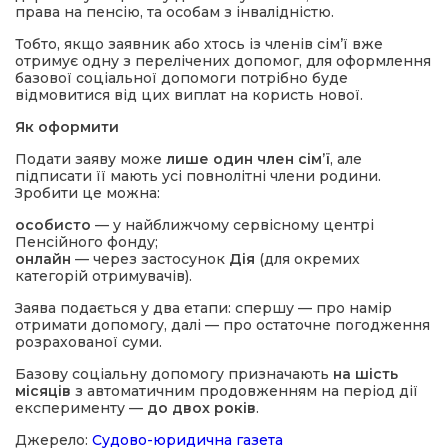
права на пенсію, та особам з інвалідністю.
Тобто, якщо заявник або хтось із членів сім’ї вже
отримує одну з перелічених допомог, для оформлення
базової соціальної допомоги потрібно буде
відмовитися від цих виплат на користь нової.
Як оформити
Подати заяву може
лише один член сім’ї
, але
підписати її мають усі повнолітні члени родини.
Зробити це можна:
особисто
— у найближчому сервісному центрі
Пенсійного фонду;
онлайн
— через застосунок
Дія
(для окремих
категорій отримувачів).
Заява подається у два етапи: спершу — про намір
отримати допомогу, далі — про остаточне погодження
розрахованої суми.
Базову соціальну допомогу призначають
на шість
місяців
з автоматичним продовженням на період дії
експерименту —
до двох років
.
Джерело:
Судово-юридична газета