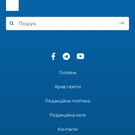
13:33
Юні мешканці Бахмутської громади у Харкові
долучилися до проєкту «Радість у дитячих
30 лип
усмішках»
13:27
Інформація про фінансування матеріальної
допомоги мешканцям Бахмутської міської
30 лип
територіальної громади
14:37
«Дві музи» у Рівному: свято краси, мистецтва
та натхнення!
28 лип
Головна
14:31
Зустріч провідних спортсменів і тренерів
Донеччини
Архів газети
28 лип
Редакційна політика
14:23
Одна з найяскравіших постатей Бахмута –
Борис Сергійович Вальх, видатний лікар,
28 лип
епідеміолог, зоолог
Редакційна місія
13:19
Бахмутських медичних працівників привітали з
Контакти
професійним святом
25 лип