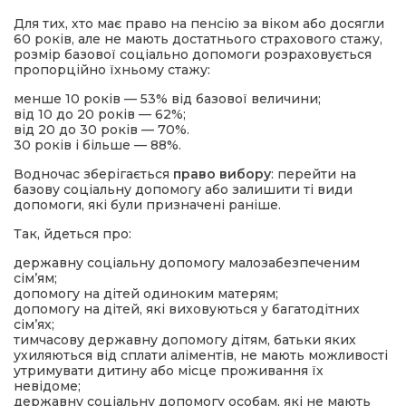
Для тих, хто має право на пенсію за віком або досягли
60 років, але не мають достатнього страхового стажу,
розмір базової соціально допомоги розраховується
пропорційно їхньому стажу:
менше 10 років — 53% від базової величини;
від 10 до 20 років — 62%;
від 20 до 30 років — 70%.
30 років і більше — 88%.
Водночас зберігається
право вибору
: перейти на
базову соціальну допомогу або залишити ті види
допомоги, які були призначені раніше.
Так, йдеться про:
державну соціальну допомогу малозабезпеченим
сім’ям;
допомогу на дітей одиноким матерям;
допомогу на дітей, які виховуються у багатодітних
сім’ях;
тимчасову державну допомогу дітям, батьки яких
ухиляються від сплати аліментів, не мають можливості
утримувати дитину або місце проживання їх
невідоме;
державну соціальну допомогу особам, які не мають