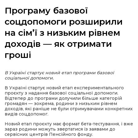
Програму базової
соцдопомоги розширили
на сім’ї з низьким рівнем
а
доходів — як отримати
газети
гроші
ійна політика
В Україні стартує новий етап програми базової
соціальної допомоги.
ійна місія
В Україні стартує новий етап експериментального
проєкту з надання базової соціальної допомоги.
ти
Відтепер до програми долучили більше категорій
громадян — зокрема, родини з низьким рівнем
доходів, які раніше не були отримувачами конкретних
видів соцдопомог.
Новий етап проєкту має формат бета-тестування, і вже
зараз родини можуть звертатися із заявами до
сервісних центрів Пенсійного фонду.