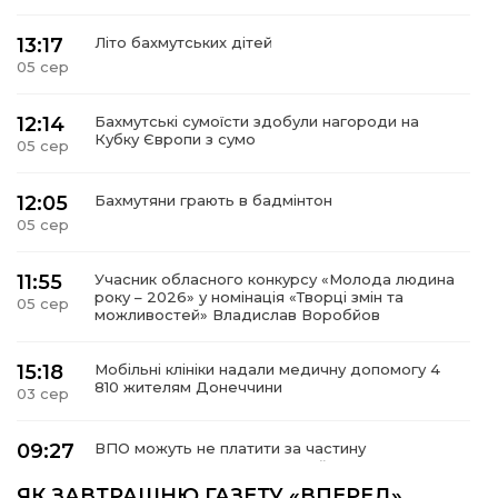
13:17
Літо бахмутських дітей
05 сер
12:14
Бахмутські сумоїсти здобули нагороди на
Кубку Європи з сумо
05 сер
12:05
Бахмутяни грають в бадмінтон
05 сер
11:55
Учасник обласного конкурсу «Молода людина
року – 2026» у номінація «Творці змін та
05 сер
можливостей» Владислав Воробйов
15:18
Мобільні клініки надали медичну допомогу 4
810 жителям Донеччини
03 сер
09:27
ВПО можуть не платити за частину
комунальних послуг: про що йдеться
03 сер
ЯК ЗАВТРАШНЮ ГАЗЕТУ «ВПЕРЕД»