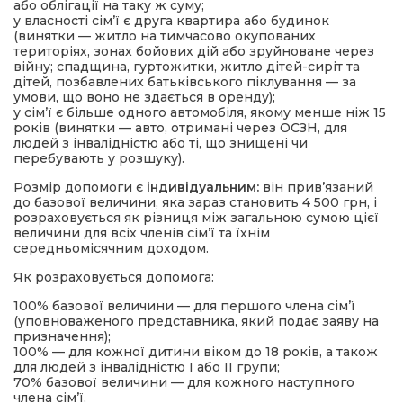
або облігації на таку ж суму;
у власності сім’ї є друга квартира або будинок
(винятки — житло на тимчасово окупованих
територіях, зонах бойових дій або зруйноване через
війну; спадщина, гуртожитки, житло дітей-сиріт та
дітей, позбавлених батьківського піклування — за
умови, що воно не здається в оренду);
у сім’ї є більше одного автомобіля, якому менше ніж 15
років (винятки — авто, отримані через ОСЗН, для
людей з інвалідністю або ті, що знищені чи
перебувають у розшуку).
Розмір допомоги є
індивідуальним:
він прив’язаний
до базової величини, яка зараз становить 4 500 грн, і
розраховується як різниця між загальною сумою цієї
величини для всіх членів сім’ї та їхнім
середньомісячним доходом.
Як розраховується допомога:
100% базової величини — для першого члена сім’ї
(уповноваженого представника, який подає заяву на
призначення);
100% — для кожної дитини віком до 18 років, а також
для людей з інвалідністю I або II групи;
70% базової величини — для кожного наступного
члена сім’ї.