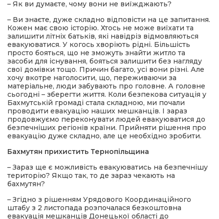
– Як ви думаєте, чому вони не виїжджають?
– Ви знаєте, дуже складно відповісти на це запитання.
Кожен має свою історію. Хтось не може виїхати та
залишити літніх батьків, які навідріз відмовляються
евакуюватися. У когось хворіють рідні. Більшість
просто бояться, що не зможуть знайти житло та
засоби для існування, бояться залишити без нагляду
свої домівки тощо. Причин багато, усі вони різні. Але
хочу вкотре наголосити, що, переживаючи за
матеріальне, люди забувають про головне. А головне
сьогодні – зберегти життя. Коли безпекова ситуація у
Бахмутській громаді стала складною, ми почали
проводити евакуацію наших мешканців. І зараз
продовжуємо переконувати людей евакуюватися до
безпечніших регіонів країни. Прийняти рішення про
евакуацію дуже складно, але це необхідно зробити.
Бахмутян прихистить Тернопільщина
– Зараз ще є можливість евакуюватись на безпечнішу
територію? Якщо так, то де зараз чекають на
бахмутян?
– Згідно з рішенням Урядового Координаційного
штабу з 2 листопада розпочалася безкоштовна
евакуація мешканців Донецької області до