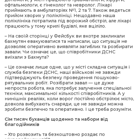
офтальмологи, є гінеколог та невролог. Лікарі
приймають в амбулаторіях №1, 2 та 7. Також ведеться
прийом хворих у поліклініці. Нещодавно наша
поліклініка потрапила під ворожий обстріл, але лікарі
працюють у тому крилі будівлі, яке вціліло.
– На своїй сторінці у Фейсбук ви вкотре закликали
бахмутян евакуюватися та написали, що ситуація не
дозволяє оперативно виявляти загиблих та розбирати
завали. Чи означає це, що співробітники ДСНС
виїхали з Бахмута?
– Це означає лише одне, що у місті складна ситуація і
служба безпеки ДСНС, наші військові не завжди
підтверджують безпеку проведення пошуково-
рятувальних робіт. Розібрати завал — це дуже
непроста робота, яка потребує залучення спеціальної
техніки, максимальної кількості співробітників. А у
нинішніх реаліях, коли ворог постійно обстрілює місто,
довкола вибухають снаряди, це не завжди можна
зробити безпечно та оперативно. І це треба розуміти.
Сім тисяч буханців щоденно та набори від
благодійників
– Хто розвозить та безкоштовно роздає по