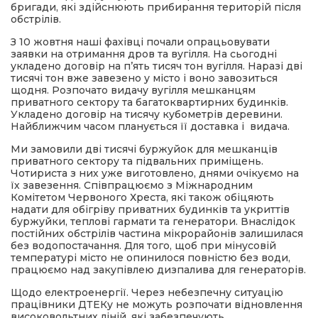
бригади, які здійснюють прибирання територій після
обстрілів.
З 10 жовтня наші фахівці почали опрацьовувати
заявки на отримання дров та вугілля. На сьогодні
укладено договір на п’ять тисяч тон вугілля. Наразі дві
тисячі тон вже завезено у місто і воно завозиться
щодня. Розпочато видачу вугілля мешканцям
приватного сектору та багатоквартирних будинків.
Укладено договір на тисячу кубометрів деревини.
Найближчим часом планується її доставка і видача.
Ми замовили дві тисячі буржуйок для мешканців
приватного сектору та підвальних приміщень.
Чотириста з них уже виготовлено, днями очікуємо на
їх завезення. Співпрацюємо з Міжнародним
Комітетом Червоного Хреста, які також обіцяють
надати для обігріву приватних будинків та укриттів
буржуйки, теплові гармати та генератори. Внаслідок
постійних обстрілів частина мікрорайонів залишилася
без водопостачання. Для того, щоб при мінусовій
температурі місто не опинилося повністю без води,
працюємо над закупівлею дизпалива для генераторів.
Щодо електроенергії. Через небезпечну ситуацію
працівники ДТЕКу не можуть розпочати відновлення
високовольтних ліній, які забезпечують