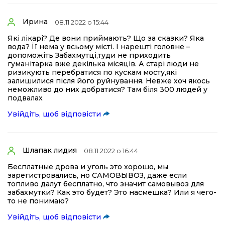
Ирина
08.11.2022 о 15:44
Які лікарі? Де вони приймають? Що за сказки? Яка
вода? Її нема у всьому місті. І нарешті головне –
допоможіть Забахмутці,туди не приходить
гуманітарка вже декілька місяців. А старі люди не
ризикують перебратися по кускам мосту,які
залишилися після його руйнування. Невже хоч якось
неможливо до них добратися? Там біля 300 людей у
подвалах
Увійдіть, щоб відповісти
Шлапак лидия
08.11.2022 о 16:44
Бесплатные дрова и уголь это хорошо, мы
зарегистровались, но САМОВЫВОЗ, даже если
топливо далут бесплатно, что значит самовывоз для
забахмутки? Как это будет? Это насмешка? Или я чего-
то не понимаю?
Увійдіть, щоб відповісти