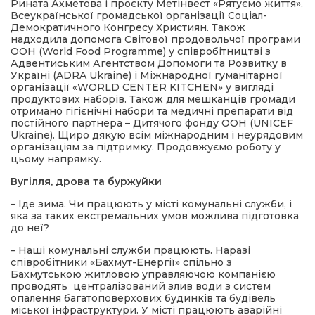
Рината Ахметова і проєкту Метінвест «Рятуємо життя»,
Всеукраїнської громадської організації Соціал-
Демократичного Конгресу Християн. Також
надходила допомога Світової продовольчої програми
ООН (World Food Programme) у співробітництві з
Адвентиським Агентством Допомоги та Розвитку в
Україні (ADRA Ukraine) і Міжнародної гуманітарної
організації «WORLD CENTER KITCHEN» у вигляді
продуктових наборів. Також для мешканців громади
отримано гігієнічні набори та медичні препарати від
постійного партнера – Дитячого фонду ООН (UNICEF
Ukraine). Щиро дякую всім міжнародним і неурядовим
організаціям за підтримку. Продовжуємо роботу у
цьому напрямку.
Вугілля, дрова та буржуйки
– Іде зима. Чи працюють у місті комунальні служби, і
яка за таких екстремальних умов можлива підготовка
до неї?
– Наші комунальні служби працюють. Наразі
співробітники «Бахмут-Енергії» спільно з
Бахмутською житловою управляючою компанією
проводять централізований злив води з систем
опалення багатоповерхових будинків та будівель
міської інфраструктури. У місті працюють аварійні