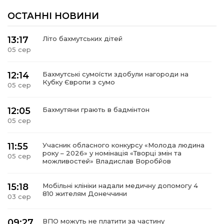
ОСТАННІ НОВИНИ
13:17
Літо бахмутських дітей
05 сер
12:14
Бахмутські сумоїсти здобули нагороди на
Кубку Європи з сумо
05 сер
12:05
Бахмутяни грають в бадмінтон
05 сер
11:55
Учасник обласного конкурсу «Молода людина
року – 2026» у номінація «Творці змін та
05 сер
можливостей» Владислав Воробйов
15:18
Мобільні клініки надали медичну допомогу 4
810 жителям Донеччини
03 сер
09:27
ВПО можуть не платити за частину