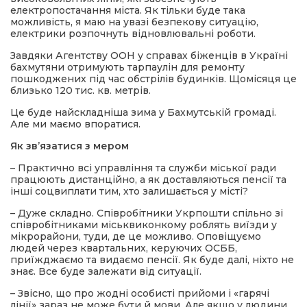
електропостачання міста. Як тільки буде така
можливість, я маю на увазі безпекову ситуацію,
електрики розпочнуть відновлювальні роботи.
Завдяки Агентству ООН у справах біженців в Україні
бахмутяни отримують тарпаулін для ремонту
пошкоджених під час обстрілів будинків. Щомісяця це
близько 120 тис. кв. метрів.
Це буде найскладніша зима у Бахмутській громаді.
Але ми маємо впоратися.
Як зв’язатися з мером
– Практично всі управління та служби міської ради
працюють дистанційно, а як доставляються пенсії та
інші соцвиплати тим, хто залишається у місті?
– Дуже складно. Співробітники Укрпошти спільно зі
співробітниками міськвиконкому роблять виїзди у
мікрорайони, туди, де це можливо. Оповіщуємо
людей через квартальних, керуючих ОСББ,
приїжджаємо та видаємо пенсії. Як буде далі, ніхто не
знає. Все буде залежати від ситуації.
– Звісно, що про жодні особисті прийоми і «гарячі
лінії» зараз не може бути й мови. Але якщо у людини