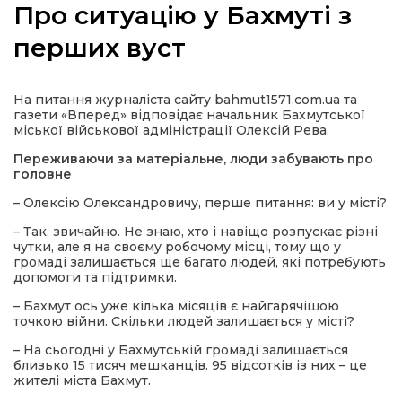
Про ситуацію у Бахмуті з
перших вуст
а
На питання журналіста сайту bahmut1571.com.ua та
газети «Вперед» відповідає начальник Бахмутської
міської військової адміністрації Олексій Рева.
газети
Переживаючи за матеріальне, люди забувають про
головне
ійна політика
– Олексію Олександровичу, перше питання: ви у місті?
– Так, звичайно. Не знаю, хто і навіщо розпускає різні
ійна місія
чутки, але я на своєму робочому місці, тому що у
громаді залишається ще багато людей, які потребують
допомоги та підтримки.
ти
– Бахмут ось уже кілька місяців є найгарячішою
точкою війни. Скільки людей залишається у місті?
– На сьогодні у Бахмутській громаді залишається
близько 15 тисяч мешканців. 95 відсотків із них – це
жителі міста Бахмут.