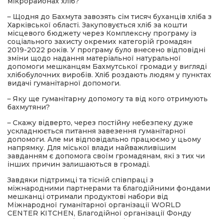
мікрорайонах хліб?
– Щодня до Бахмута завозять сім тисяч буханців хліба з
Харківської області. Закуповується хліб за кошти
місцевого бюджету через Комплексну програму із
соціального захисту окремих категорій громадян
2019-2022 років. У програму було внесено відповідні
зміни щодо надання матеріальної натуральної
допомоги мешканцям Бахмутської громади у вигляді
хлібобулочних виробів. Хліб роздають людям у пунктах
видачі гуманітарної допомоги.
– Яку ще гуманітарну допомогу та від кого отримують
бахмутяни?
– Скажу відверто, через постійну небезпеку дуже
ускладнюється питання завезення гуманітарної
допомоги. Але ми відповідально працюємо у цьому
напрямку. Для міської влади найважливішим
завданням є допомога своїм громадянам, які з тих чи
інших причин залишаються в громаді.
Завдяки підтримці та тісній співпраці з
міжнародними партнерами та благодійними фондами
мешканці отримали продуктові набори від
Міжнародної гуманітарної організації WORLD
CENTER KITCHEN, Благодійної організації Фонду