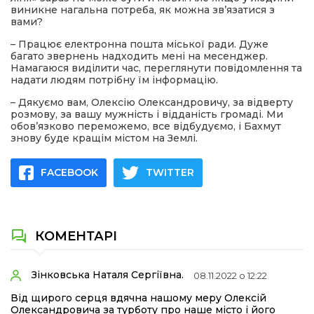
виникне нагальна потреба, як можна зв’язатися з
вами?
– Працює електронна пошта міської ради. Дуже
багато звернень надходить мені на месенджер.
Намагаюся виділити час, переглянути повідомлення та
надати людям потрібну їм інформацію.
– Дякуємо вам, Олексію Олександровичу, за відверту
розмову, за вашу мужність і відданість громаді. Ми
обов’язково переможемо, все відбудуємо, і Бахмут
знову буде кращім містом на Землі.
FACEBOOK
TWITTER
КОМЕНТАРІ
Зінковська Наталя Сергіївна.
08.11.2022 о 12:22
Від щирого серця вдячна нашому меру Олексій
Олександровича за турботу про наше місто і його