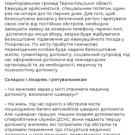
територіальних громад Тернопільської області.
Евакуація здійснюється спеціальним потягом, один
раз на чотири дні по парних днях. Для того, щоб
безкоштовно виїхати у безпечний регіон і врятувати
свою сім’ю від постійних обстрілів, необхідно
залишити заявку за номером телефону гарячої лінії,
дістатися до місця збору, звідки буде відбуватися
безкоштовне підвезення до евакуаційного поїзда у
Покровськ. По місту прибуття тимчасово
переміщеним особам буде надано безкоштовне
житло, гуманітарну допомогу, соціальний супровід під
час оформлення допомоги від міжнародних
організацій та, за необхідності, медичну та
психологічну допомогу.
Складно і лікарям, і рятувальникам
– Чи можливо зараз у місті отримати медичну
допомогу, викликати «швидку»?
– На жаль, під час одного з обстрілів міста
пошкоджено багато автомобілів швидкої допомоги.
Але «швидка» працює. Нашим лікарям допомагають
співробітники служби ДСНС, вони надають першу
допомогу жителям, які потрапили під обстріли та
отримали поранення. Що стосується медичної
допомоги, у місті працюють травматологи, хірурги,