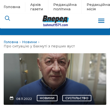
Архів
Редакційна
Редакційна
Головна
газети
політика
місія
Головна
Новини
пам’яті
Про ситуацію у Бахмуті з перших вуст
 в евакуації
льство
ні новини
цина
НОВИНИ
СУСПІЛЬСТВО
08.11.2022