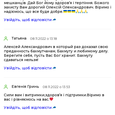
мешканців. Дай Бог йому здоров’я і терпіння. Божого
захисту Вам дорогий Олексій Олександрович. Віримо і
надіємось, що все буде добре.
Увійдіть, щоб відповісти
Татьяна
08.11.2022 о 13:18
Алексей Александрович в который раз доказал свою
преданность бахмутчанам, Бахмуту и любимому делу.
Берегите себя, пусть Вас Бог хранит. Бахмуту
сдаваться нельзя!
Увійдіть, щоб відповісти
Евгенія Гринь
08.11.2022 о 13:53
Сили вам і витримки,здоров’я і підтримки.Віримо в
вас і рівняємось на вас.
Увійдіть, щоб відповісти