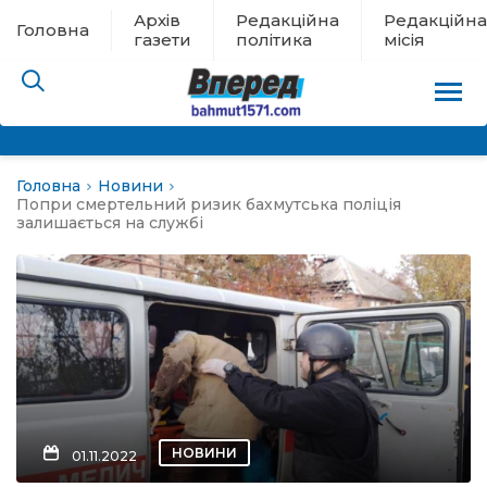
Архів
Редакційна
Редакційна
Головна
газети
політика
місія
Головна
Новини
пам’яті
Попри смертельний ризик бахмутська поліція
залишається на службі
 в евакуації
льство
ні новини
цина
НОВИНИ
01.11.2022