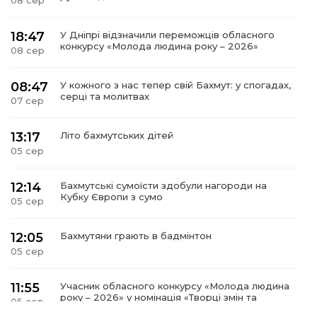
08 сер
18:47
У Дніпрі відзначили переможців обласного
конкурсу «Молода людина року – 2026»
08 сер
08:47
У кожного з нас тепер свій Бахмут: у спогадах,
серці та молитвах
07 сер
13:17
Літо бахмутських дітей
05 сер
12:14
Бахмутські сумоїсти здобули нагороди на
Кубку Європи з сумо
05 сер
12:05
Бахмутяни грають в бадмінтон
05 сер
11:55
Учасник обласного конкурсу «Молода людина
року – 2026» у номінація «Творці змін та
05 сер
можливостей» Владислав Воробйов