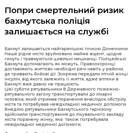
Попри смертельний ризик
бахмутська поліція
залишається на службі
а
газети
Бахмут залишається найгарячішою точкою Донеччини.
Наше рідне місто зруйновано майже вщент, щодня
гинуть і травмуються цивільні мешканці. Поліцейські
ійна політика
Бахмута допомагають як можуть. Правоохоронці
доставляють життєво необхідні речі навіть у райони,
де тривають бойові дії. Зокрема передали літній жінці
ійна місія
інсулін, від якого залежить її життя, адже аптеки в
Бахмуті вже давно не працюють.
Цієї суботи рятувальники 8 Державного пожежно-
ти
рятувального загону транспортували до лікарні
чоловіка, який отримав поранення внаслідок обстрілу
міста та потребував невідкладної медичної допомоги.
Внеділю рятувальники Бахмутського гарнізону
здійснили транспортування до лікувального закладу
міста поранену жінку, яка також потребувала
невідкладної медичної допомоги.