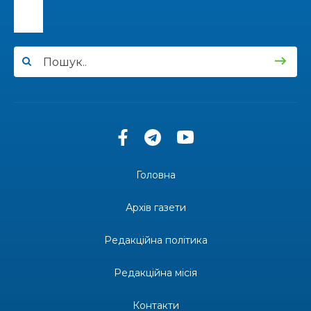
15:24
Бахмутянка Ірина Денисенко бере участь у
конкурсі «Молода людина року – 2026»
31 лип
13:40
“Серпневі свята” – Клуб з народознавства
“Народний календар”
30 лип
13:33
Юні мешканці Бахмутської громади у Харкові
долучилися до проєкту «Радість у дитячих
30 лип
усмішках»
Головна
13:27
Інформація про фінансування матеріальної
допомоги мешканцям Бахмутської міської
30 лип
Архів газети
територіальної громади
Редакційна політика
14:37
«Дві музи» у Рівному: свято краси, мистецтва
та натхнення!
28 лип
Редакційна місія
14:31
Зустріч провідних спортсменів і тренерів
Донеччини
Контакти
28 лип