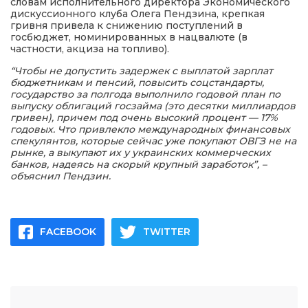
словам исполнительного директора Экономического
дискуссионного клуба Олега Пендзина, крепкая
гривня привела к снижению поступлений в
госбюджет, номинированных в нацвалюте (в
частности, акциза на топливо).
“Чтобы не допустить задержек с выплатой зарплат
бюджетникам и пенсий, повысить соцстандарты,
государство за полгода выполнило годовой план по
выпуску облигаций госзайма (это десятки миллиардов
гривен), причем под очень высокий процент — 17%
годовых. Что привлекло международных финансовых
спекулянтов, которые сейчас уже покупают ОВГЗ не на
рынке, а выкупают их у украинских коммерческих
банков, надеясь на скорый крупный заработок”, –
объяснил Пендзин.
FACEBOOK
TWITTER