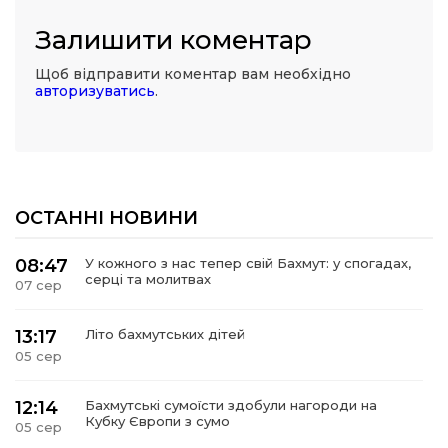
Залишити коментар
Щоб відправити коментар вам необхідно
авторизуватись
.
ОСТАННІ НОВИНИ
08:47
У кожного з нас тепер свій Бахмут: у спогадах,
серці та молитвах
07 сер
13:17
Літо бахмутських дітей
05 сер
12:14
Бахмутські сумоїсти здобули нагороди на
Кубку Європи з сумо
05 сер