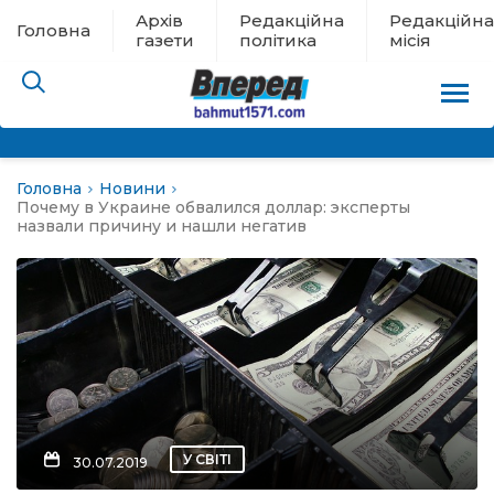
Архів
Редакційна
Редакційна
Головна
газети
політика
місія
Головна
Новини
пам’яті
Почему в Украине обвалился доллар: эксперты
назвали причину и нашли негатив
 в евакуації
льство
ні новини
цина
У СВІТІ
30.07.2019