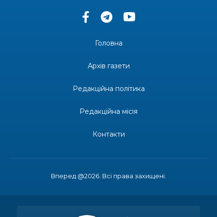
14:37
«Дві музи» у Рівному: свято краси, мистецтва
та натхнення!
28 лип
Головна
14:31
Зустріч провідних спортсменів і тренерів
Донеччини
Архів газети
28 лип
Редакційна політика
14:23
Одна з найяскравіших постатей Бахмута –
Борис Сергійович Вальх, видатний лікар,
28 лип
епідеміолог, зоолог
Редакційна місія
13:19
Бахмутських медичних працівників привітали з
Контакти
професійним святом
25 лип
13:10
Літо, враження, творчість
24 лип
Вперед @2026. Всі права захищені.
14:38
Кабмін запровадив персональне фінансування
соцпослуг для ВПО: кошти надходитимуть на
23 лип
спецрахунки