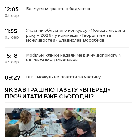
12:05
Бахмутяни грають в бадмінтон
05 сер
11:55
Учасник обласного конкурсу «Молода людина
року – 2026» у номінація «Творці змін та
05 сер
можливостей» Владислав Воробйов
15:18
Мобільні клініки надали медичну допомогу 4
810 жителям Донеччини
03 сер
09:27
ВПО можуть не платити за частину
комунальних послуг: про що йдеться
03 сер
ЯК ЗАВТРАШНЮ ГАЗЕТУ «ВПЕРЕД»
ПРОЧИТАТИ ВЖЕ СЬОГОДНІ?
14:12
Досі ВПО? Юристка розповіла, коли
переселенці втрачають виплати та статус
01 сер
внутрішньо переміщеної особи
14:04
Учасниця обласного конкурсу «Молода
людина року – 2026» у номінації «Пульс життя»
01 сер
Аліна Кулик