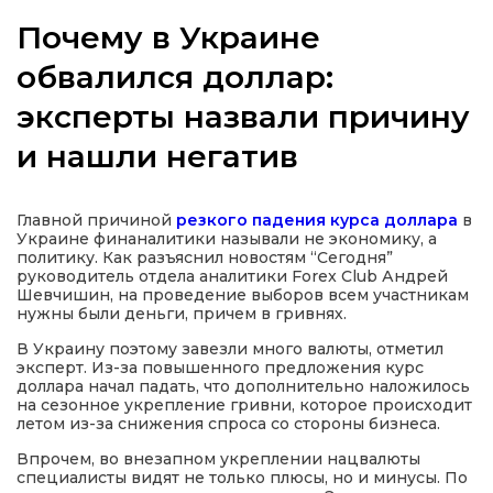
Почему в Украине
обвалился доллар:
эксперты назвали причину
а
и нашли негатив
газети
Главной причиной
резкого падения курса доллара
в
ійна політика
Украине финаналитики называли не экономику, а
политику. Как разъяснил новостям “Сегодня”
руководитель отдела аналитики Forex Сlub Андрей
ійна місія
Шевчишин, на проведение выборов всем участникам
нужны были деньги, причем в гривнях.
ти
В Украину поэтому завезли много валюты, отметил
эксперт. Из-за повышенного предложения курс
доллара начал падать, что дополнительно наложилось
на сезонное укрепление гривни, которое происходит
летом из-за снижения спроса со стороны бизнеса.
Впрочем, во внезапном укреплении нацвалюты
специалисты видят не только плюсы, но и минусы. По