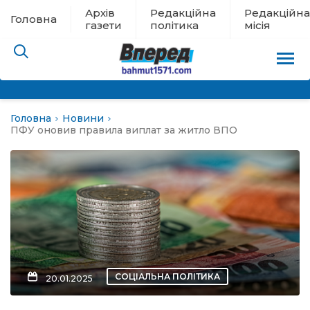
Архів
Редакційна
Редакційна
Головна
газети
політика
місія
Головна
Новини
пам’яті
ПФУ оновив правила виплат за житло ВПО
 в евакуації
льство
ні новини
цина
СОЦІАЛЬНА ПОЛІТИКА
20.01.2025