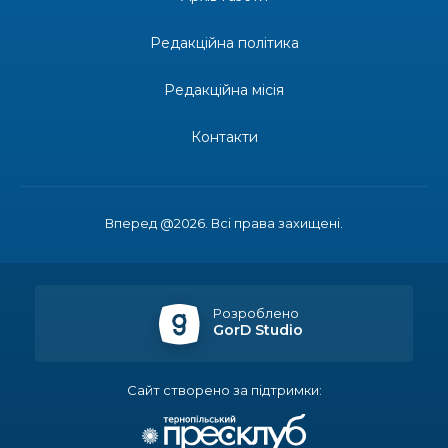
епідеміолог, зоолог
Редакційна політика
13:19
Бахмутських медичних працівників привітали з
професійним святом
25 лип
Редакційна місія
13:10
Літо, враження, творчість
Контакти
24 лип
14:38
Кабмін запровадив персональне фінансування
соцпослуг для ВПО: кошти надходитимуть на
23 лип
Вперед @2026. Всі права захищені.
спецрахунки
16:39
Іпотеку для ВПО спростили, але з одним
нюансом: деталі оновленої “єОселі”
22 лип
Розроблено
GorD Studio
16:34
Перемога бахмутян на фіналі Кубка України з
легкоатлетичних метань
22 лип
Сайт створено за підтримки:
14:44
Бахмутяни грали в парковий волейбол…
21 лип