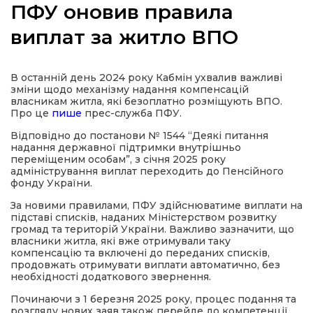
ПФУ оновив правила
виплат за житло ВПО
а
В останній день 2024 року Кабмін ухвалив важливі
зміни щодо механізму надання компенсацій
власникам житла, які безоплатно розміщують ВПО.
газети
Про це
пише
прес-служба ПФУ.
Відповідно до постанови № 1544 “Деякі питання
ійна політика
надання державної підтримки внутрішньо
переміщеним особам”, з січня 2025 року
адміністрування виплат переходить до Пенсійного
фонду України.
ійна місія
За новими правилами, ПФУ здійснюватиме виплати на
підставі списків, наданих Міністерством розвитку
ти
громад та територій України. Важливо зазначити, що
власники житла, які вже отримували таку
компенсацію та включені до переданих списків,
продовжать отримувати виплати автоматично, без
необхідності додаткового звернення.
Починаючи з 1 березня 2025 року, процес подання та
розгляду нових заяв також перейде до компетенції