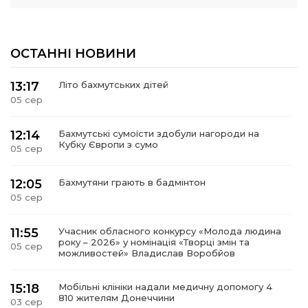
ОСТАННІ НОВИНИ
13:17
Літо бахмутських дітей
05 сер
12:14
Бахмутські сумоїсти здобули нагороди на
Кубку Європи з сумо
05 сер
12:05
Бахмутяни грають в бадмінтон
05 сер
11:55
Учасник обласного конкурсу «Молода людина
року – 2026» у номінація «Творці змін та
05 сер
можливостей» Владислав Воробйов
15:18
Мобільні клініки надали медичну допомогу 4
810 жителям Донеччини
03 сер