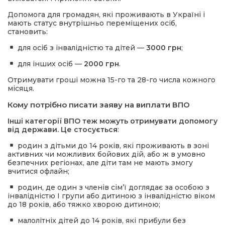
Допомога для громадян, які проживають в Україні і
мають статус внутрішньо переміщених осіб,
становить:
для осіб з інвалідністю та дітей —
3000 грн
;
для інших осіб —
2000 грн
.
Отримувати гроші можна 15-го та 28-го числа кожного
місяця.
Кому потрібно писати заяву на виплати ВПО
Інші категорії ВПО теж можуть отримувати допомогу
від держави. Це стосується
:
родин з дітьми до 14 років, які проживають в зоні
активних чи можливих бойових дій, або ж в умовно
безпечних регіонах, але діти там не мають змогу
вчитися офлайн;
родин, де один з членів сім’ї доглядає за особою з
інвалідністю I групи або дитиною з інвалідністю віком
до 18 років, або тяжко хворою дитиною;
малолітніх дітей до 14 років, які прибули без