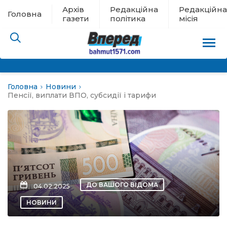
Архів
Редакційна
Редакційна
Головна
газети
політика
місія
Головна
Новини
пам’яті
Пенсії, виплати ВПО, субсидії і тарифи
 в евакуації
льство
ні новини
ДО ВАШОГО ВІДОМА
04.02.2025
цина
НОВИНИ