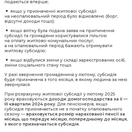
подаються вперше;
якщо у призначенні житлової субсидії
на неопалювальний період було відмовлено (борг,
відсутні доходи тощо);
якщо влітку була подана заява на припинення
субсидії та громадяни користувалися пільгою
на оплату житлово-комунальних послуг,
а на опалювальний період бажають отримувати
житлову субсидію;
якщо відбулися зміни у складі зареєстрованих осіб,
зміни соціального стану тощо.
У разі звернення громадянина у лютому, субсидія
буде призначена з того місяця, в якому людина за нею
звернулася.
При розрахунку житлової субсидії у лютому 2025
року враховуються
доходи домогосподарства за II —
III квартали 2024 року
. Для пенсіонерів, якщо
субсидія призначається не з початку опалювального
сезону —
враховується розмір нарахованої пенсії за
місяць, що передує місяцю, попередньому до місяця,
з якого призначається субсидія
.