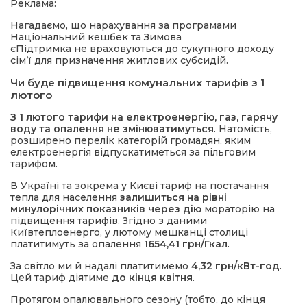
Реклама:
Нагадаємо, що нарахування за програмами
Національний кешбек та Зимова
єПідтримка не враховуються до сукупного доходу
сім’ї для призначення житлових субсидій.
Чи буде підвищення комунальних тарифів з 1
лютого
З 1 лютого тарифи на електроенергію, газ, гарячу
воду та опалення не змінюватимуться
. Натомість,
розширено перелік категорій громадян, яким
електроенергія відпускатиметься за пільговим
тарифом.
В Україні та зокрема у Києві тариф на постачання
тепла для населення
залишиться на рівні
минулорічних показників через дію
мораторію на
підвищення тарифів. Згідно з даними
Київтеплоенерго, у лютому мешканці столиці
платитимуть за опалення
1654,41 грн/Гкал
.
За світло ми й надалі платитимемо
4,32 грн/кВт-год
.
Цей тариф діятиме
до кінця квітня
.
Протягом опалювального сезону (тобто, до кінця