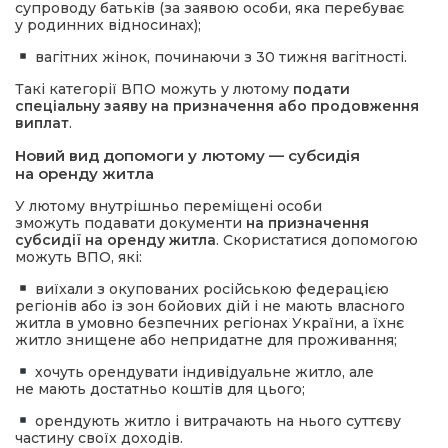
супроводу батьків (за заявою особи, яка перебуває
у родинних відносинах);
вагітних жінок, починаючи з 30 тижня вагітності.
Такі категорії ВПО можуть у лютому
подати
спеціальну заяву на призначення або продовження
виплат
.
Новий вид допомоги у лютому — субсидія
на оренду житла
У лютому внутрішньо переміщені особи
зможуть подавати документи
на призначення
субсидії на оренду житла
. Скористатися допомогою
можуть ВПО, які:
виїхали з окупованих російською федерацією
регіонів або із зон бойових дій і не мають власного
житла в умовно безпечних регіонах України, а їхнє
житло знищене або непридатне для проживання;
хочуть орендувати індивідуальне житло, але
не мають достатньо коштів для цього;
орендують житло і витрачають на нього суттєву
частину своїх доходів.