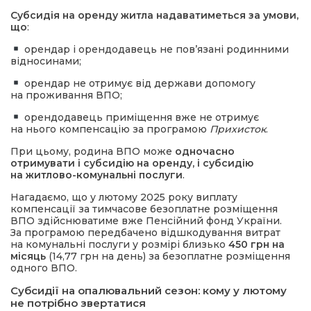
Субсидія на оренду житла надаватиметься за умови,
що
:
орендар і орендодавець не повʼязані родинними
відносинами;
орендар не отримує від держави допомогу
на проживання ВПО;
орендодавець приміщення вже не отримує
на нього компенсацію за програмою
Прихисток
.
При цьому, родина ВПО може
одночасно
отримувати і субсидію на оренду, і субсидію
на житлово-комунальні послуги
.
Нагадаємо, що у лютому 2025 року виплату
компенсації за тимчасове безоплатне розміщення
ВПО здійснюватиме вже Пенсійний фонд України.
За програмою передбачено відшкодування витрат
на комунальні послуги у розмірі близько
450 грн на
місяць
(14,77 грн на день) за безоплатне розміщення
одного ВПО.
Субсидії на опалювальний сезон: кому у лютому
не потрібно звертатися