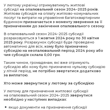
У лютому українці отримуватимуть житлові
субсидії
на опалювальний сезон 2024−2025 років
.
Житлова субсидія на оплату житлово-комунальних
послуг та витрати на управління багатоквартирним
будинком
призначається з моменту звернення за її
призначенням до закінчення опалювального сезону
.
В опалювальний сезон 2024−2025 субсидії
розраховуються
з 1 жовтня 2024 року по 30 квітня
2025 року
. Розрахунок субсидії буде проведено
автоматично для всіх,
кому було призначено
субсидію на неопалювальний період 2024 року або
чия субсидія склала 0,00 грн
.
Таким чином, громадянам, які вже отримують
субсидію або кому було призначено нульову субсидію
у літній період,
не потрібно звертатися додатково
за виплатою
.
Хто може звернутися у лютому за субсидією
У лютому для призначення житлової субсидії
на опалювальний сезон 2024−2025
звернутися
необхідно у наступних випадках
:
якщо документи на призначення субсидії