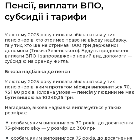
Пенсії, виплати ВПО,
субсидії і тарифи
а
У лютому 2025 року виплати збільшаться у тих
пенсіонерів, хто отримає право на вікову надбавку,
та у тих, хто ще не отримав 1000 грн державної
газети
допомоги (Тисяча Зеленського). Будуть продовжені
виплати ВПО і запроваджено новий вид допомоги —
субсидію на оренду житла.
ійна політика
Вікова надбавка до пенсії
У лютому 2025 року виплати збільшаться у тих
ійна місія
пенсіонерів,
яким протягом місяця виповниться 70,
75 і 80 років
. Головна умова —
пенсія у людини не має
бути вищою за 10 340,35 грн
.
ти
Нагадаємо, вікова надбавка виплачується у таких
розмірах:
особам, яким виповнилося 70 років, до досягнення
75-річного віку — у розмірі до
300 грн
;
особам, яким виповнилося 75 років, до досягнення