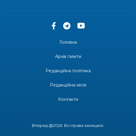
13:40
“Серпневі свята” – Клуб з народознавства
“Народний календар”
30 лип
13:33
Юні мешканці Бахмутської громади у Харкові
долучилися до проєкту «Радість у дитячих
30 лип
усмішках»
Головна
13:27
Інформація про фінансування матеріальної
допомоги мешканцям Бахмутської міської
30 лип
Архів газети
територіальної громади
Редакційна політика
14:37
«Дві музи» у Рівному: свято краси, мистецтва
та натхнення!
28 лип
Редакційна місія
14:31
Зустріч провідних спортсменів і тренерів
Донеччини
Контакти
28 лип
14:23
Одна з найяскравіших постатей Бахмута –
Борис Сергійович Вальх, видатний лікар,
28 лип
епідеміолог, зоолог
Вперед @2026. Всі права захищені.