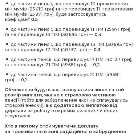
до частини пенсії, що перевищує 10 прожиткових
мінімумів (23 610 грн) та не перевищує 11 прожиткових
мінімумів (25 971 грн), буде застосовуватись
коефіцієнт
0,5
;
до частини пенсії, що перевищує 11 ПМ (25 971 грн)
та не перевищує 13 ПМ (30 693 грн) —
0,4
;
до частини пенсії, що перевищує 13 ПМ (30 693 грн)
та не перевищує 17 ПМ (40 137 грн) —
0,3
;
до частина пенсії, що перевищує 17 ПМ (40 137 грн),
та не перевищує 21 ПМ (49 581 грн) —
0,2
;
до частина пенсії, що перевищує 21 ПМ (49 581
грн) —
0,1
.
Обмеження будуть застосовуватися лише на той
розмір виплати, яка не є страховою частиною
пенсії
(тобто для забезпечення якої не сплачувались
страхові внески),
а є додатковою виплатою від
держави
за роботу в окремих силових чи інших
структурах.
Хто в лютому отримуватиме доплату
за проживання в зоні радіаційного забруднення