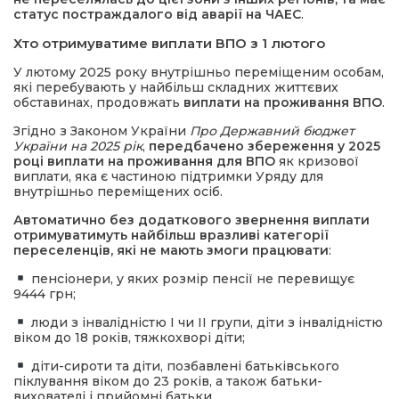
статус постраждалого від аварії на ЧАЕС
.
Хто отримуватиме виплати ВПО з 1 лютого
У лютому 2025 року внутрішньо переміщеним особам,
які перебувають у найбільш складних життєвих
обставинах, продовжать
виплати на проживання ВПО
.
Згідно з Законом України
Про Державний бюджет
України на 2025 рік
,
передбачено збереження у 2025
році виплати на проживання для ВПО
як кризової
виплати, яка є частиною підтримки Уряду для
внутрішньо переміщених осіб.
Автоматично без додаткового звернення виплати
отримуватимуть найбільш вразливі категорії
переселенців, які не мають змоги працювати
:
пенсіонери, у яких розмір пенсії не перевищує
9444 грн;
люди з інвалідністю I чи II групи, діти з інвалідністю
віком до 18 років, тяжкохворі діти;
діти-сироти та діти, позбавлені батьківського
піклування віком до 23 років, а також батьки-
вихователі і прийомні батьки.