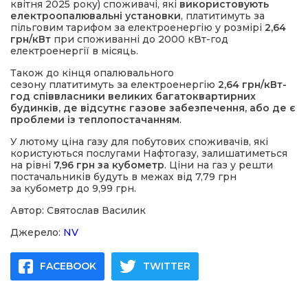
квітня 2025 року) споживачі, які
використовують
електроопалювальні установки
, платитимуть за
пільговим тарифом за електроенергію у розмірі
2,64
грн/кВт
при споживанні до 2000 кВт-год
електроенергії в місяць.
Також до кінця опалювального
сезону платитимуть за електроенергію
2,64 грн/кВт-
год
співвласники великих багатоквартирних
будинків, де відсутнє газове забезпечення, або де є
проблеми із теплопостачанням
.
У лютому ціна газу для побутових споживачів, які
користуються послугами Нафтогазу, залишатиметься
на рівні
7,96 грн за кубометр
. Ціни на газ у решти
постачальників будуть в межах від 7,79 грн
за кубометр до 9,99 грн.
Автор: Святослав Василик
Джерело:
NV
FACEBOOK
TWITTER