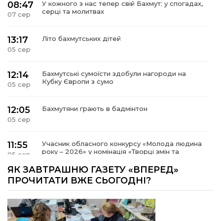
08:47
У кожного з нас тепер свій Бахмут: у спогадах,
серці та молитвах
07 сер
13:17
Літо бахмутських дітей
05 сер
12:14
Бахмутські сумоїсти здобули нагороди на
Кубку Європи з сумо
05 сер
12:05
Бахмутяни грають в бадмінтон
05 сер
11:55
Учасник обласного конкурсу «Молода людина
року – 2026» у номінація «Творці змін та
05 сер
можливостей» Владислав Воробйов
ЯК ЗАВТРАШНЮ ГАЗЕТУ «ВПЕРЕД»
ПРОЧИТАТИ ВЖЕ СЬОГОДНІ?
15:18
Мобільні клініки надали медичну допомогу 4
810 жителям Донеччини
03 сер
09:27
ВПО можуть не платити за частину