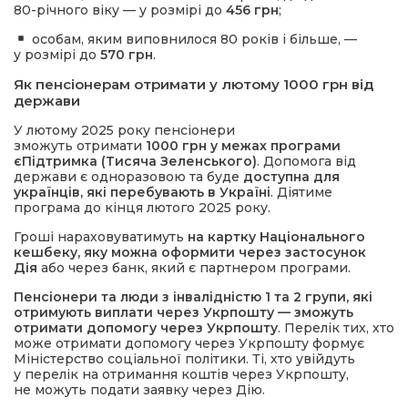
80-річного віку — у розмірі до
456 грн
;
особам, яким виповнилося 80 років і більше, —
у розмірі до
570 грн
.
Як пенсіонерам отримати у лютому 1000 грн від
держави
У лютому 2025 року пенсіонери
зможуть отримати
1000 грн у межах програми
єПідтримка (Тисяча Зеленського)
. Допомога від
держави є одноразовою та буде
доступна для
українців, які перебувають в Україні
. Діятиме
програма до кінця лютого 2025 року.
Гроші нараховуватимуть
на картку Національного
кешбеку, яку можна оформити через застосунок
Дія
або через банк, який є партнером програми.
Пенсіонери та люди з інвалідністю 1 та 2 групи, які
отримують виплати через Укрпошту — зможуть
отримати допомогу через Укрпошту
. Перелік тих, хто
може отримати допомогу через Укрпошту формує
Міністерство соціальної політики. Ті, хто увійдуть
у перелік на отримання коштів через Укрпошту,
не можуть подати заявку через Дію.