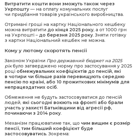
Витратити кошти вони зможуть також через
Укрпошту
— на оплату комунальних послуг
чи придбання товарів українського виробництва.
Отримані гроші на картку Національного кешбеку
можна витратити
до кінця 2025 року
, а от 1000 грн
на Укрпошті –
до березня 2025 року
. Зняти готівку
з картки Національний кешбек не можна.
Кому у лютому скоротять пенсії
Законом України
Про державний бюджет на 2025
рік
було затверджено норму про застосування у 2025
році
обмежувальних коефіцієнтів до пенсій, які
в чотири чи більше разів перевищують середню
пенсію по країні, або 10 прожиткових мінімумів для
непрацездатних осіб
.
Обмеження не будуть застосовуватися до пенсій
людей,
які сьогодні воюють на фронті або брали
участь у захисті Батьківщини від агресії рф,
починаючи з 2014 року
.
Механізм працюватиме так, що
чим вищим є розмір
пенсії, тим більший коефіцієнт буде
застосовуватись
. Зокрема: