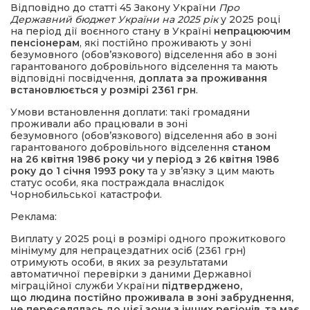
Відповідно до статті 45 Закону України
Про
Державний бюджет України на 2025 рік
у 2025 році
на період дії воєнного стану в Україні
непрацюючим
пенсіонерам
, які постійно проживають у зоні
безумовного (обов’язкового) відселення або в зоні
гарантованого добровільного відселення та мають
відповідні посвідчення,
доплата за проживання
встановлюється у розмірі 2361 грн
.
Умови встановлення доплати: такі громадяни
проживали або працювали в зоні
безумовного (обов’язкового) відселення або в зоні
гарантованого добровільного відселення
станом
на 26 квітня 1986 року чи у період з 26 квітня 1986
року до 1 січня 1993 року
та у зв’язку з цим мають
статус особи, яка постраждала внаслідок
Чорнобильської катастрофи.
Реклама:
Виплату у 2025 році в розмірі одного прожиткового
мінімуму для непрацездатних осіб (2361 грн)
отримують особи, в яких за результатами
автоматичної перевірки з даними Державної
міграційної служби України
підтверджено,
що людина постійно проживала в зоні забруднення,
не переселялась до цієї зони з інших регіонів, та має