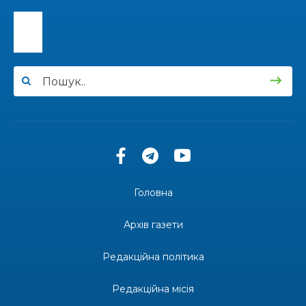
Національного університету «Полтавська
31 лип
політехніка імені Юрія Кондратюка»
15:24
Бахмутянка Ірина Денисенко бере участь у
конкурсі «Молода людина року – 2026»
31 лип
13:40
“Серпневі свята” – Клуб з народознавства
“Народний календар”
30 лип
13:33
Юні мешканці Бахмутської громади у Харкові
долучилися до проєкту «Радість у дитячих
30 лип
усмішках»
Головна
13:27
Інформація про фінансування матеріальної
допомоги мешканцям Бахмутської міської
30 лип
Архів газети
територіальної громади
Редакційна політика
14:37
«Дві музи» у Рівному: свято краси, мистецтва
та натхнення!
28 лип
Редакційна місія