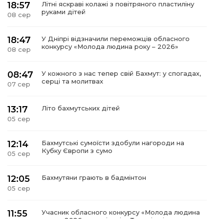
18:57
Літні яскраві колажі з повітряного пластиліну
руками дітей
08 сер
18:47
У Дніпрі відзначили переможців обласного
конкурсу «Молода людина року – 2026»
08 сер
08:47
У кожного з нас тепер свій Бахмут: у спогадах,
серці та молитвах
07 сер
13:17
Літо бахмутських дітей
05 сер
12:14
Бахмутські сумоїсти здобули нагороди на
Кубку Європи з сумо
05 сер
12:05
Бахмутяни грають в бадмінтон
05 сер
11:55
Учасник обласного конкурсу «Молода людина