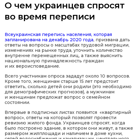
О чем украинцев спросят
во время переписи
а
Всеукраинская перепись населения, которая
запланирована на декабрь 2020 года
, призвана дать
ответы на вопросы о масштабах трудовой миграции,
газети
изменениях на рынке труда, уточнить количество
внутренне перемещенных лиц, а также выяснить
национальную принадлежность граждан
ійна політика
и их вероисповедание.
Всего участникам опроса зададут около 10 вопросов.
Кроме того, женщинам старше 15 лет предстоит
ійна місія
ответить, сколько детей они родили (это необходимо
для демографических прогнозов), а мужчинам
и женщинам предложат вопрос о семейном
ти
состоянии.
Впервые в подписных листах появится «квартирный
вопрос», ответы на который позволят провести
ревизию жилого фонда. Украинцев спросят, когда
было построено здание, в котором они живут, а также
размером жилплощади и наличием в доме кухни,
сетей водоснабжения и канализации, центрального