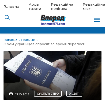
Архів
Редакційна
Редакційна
Головна
газети
політика
місія
Головна
Новини
пам’яті
О чем украинцев спросят во время переписи
 в евакуації
льство
ні новини
цина
СУСПІЛЬСТВО
У СВІТІ
17.10.2019