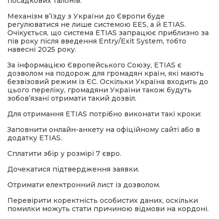
посадкових талонів.
Механізм в’їзду з України до Європи буде
регулюватися не лише системою EES, а й ETIAS.
Очікується, що система ETIAS запрацює приблизно за
пів року після введення Entry/Exit System, тобто
навесні 2025 року.
За інформацією Європейського Союзу, ETIAS є
дозволом на подорож для громадян країн, які мають
безвізовий режим із ЄС. Оскільки Україна входить до
цього переліку, громадяни України також будуть
зобов’язані отримати такий дозвіл.
Для отримання ETIAS потрібно виконати такі кроки:
Заповнити онлайн-анкету на офіційному сайті або в
додатку ETIAS.
Сплатити збір у розмірі 7 євро.
Дочекатися підтвердження заявки.
Отримати електронний лист із дозволом.
Перевірити коректність особистих даних, оскільки
помилки можуть стати причиною відмови на кордоні.