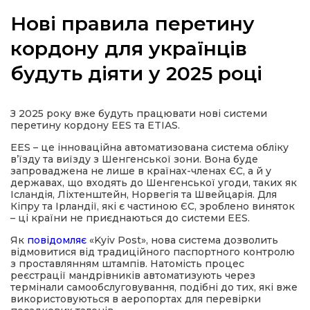
Нові правила перетину
кордону для українців
будуть діяти у 2025 році
а
газети
З 2025 року вже будуть працювати нові системи
перетину кордону EES та ETIAS.
ійна політика
EES – це інноваційна автоматизована система обліку
в’їзду та виїзду з Шенгенської зони. Вона буде
запроваджена не лише в країнах-членах ЄС, а й у
ійна місія
державах, що входять до Шенгенської угоди, таких як
Ісландія, Ліхтенштейн, Норвегія та Швейцарія. Для
Кіпру та Ірландії, які є частиною ЄС, зроблено виняток
– ці країни не приєднаються до системи EES.
ти
Як
повідомляє
«Kyiv Post», нова система дозволить
відмовитися від традиційного паспортного контролю
з проставлянням штампів. Натомість процес
реєстрації мандрівників автоматизують через
термінали самообслуговування, подібні до тих, які вже
використовуються в аеропортах для перевірки