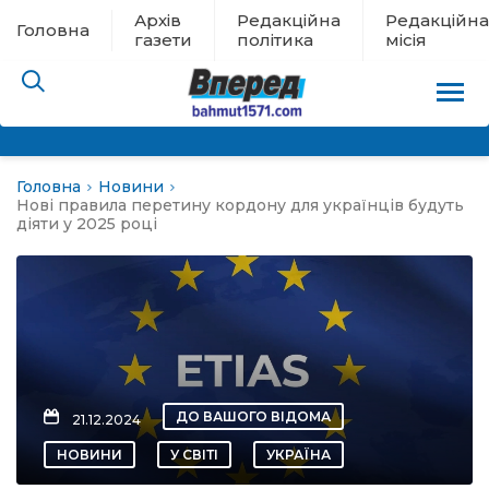
Архів
Редакційна
Редакційна
Головна
газети
політика
місія
Головна
Новини
пам’яті
Нові правила перетину кордону для українців будуть
діяти у 2025 році
 в евакуації
льство
ні новини
ДО ВАШОГО ВІДОМА
21.12.2024
цина
НОВИНИ
У СВІТІ
УКРАЇНА