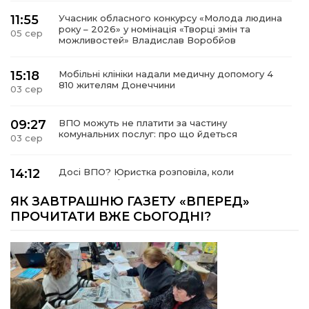
11:55
Учасник обласного конкурсу «Молода людина
року – 2026» у номінація «Творці змін та
05 сер
можливостей» Владислав Воробйов
15:18
Мобільні клініки надали медичну допомогу 4
810 жителям Донеччини
03 сер
09:27
ВПО можуть не платити за частину
комунальних послуг: про що йдеться
03 сер
14:12
Досі ВПО? Юристка розповіла, коли
переселенці втрачають виплати та статус
01 сер
внутрішньо переміщеної особи
ЯК ЗАВТРАШНЮ ГАЗЕТУ «ВПЕРЕД»
ПРОЧИТАТИ ВЖЕ СЬОГОДНІ?
14:04
Учасниця обласного конкурсу «Молода
людина року – 2026» у номінації «Пульс життя»
01 сер
Аліна Кулик
15:58
Літо в Жовтих Водах
31 лип