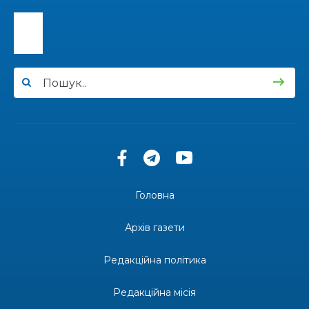
Національного університету «Полтавська
31 лип
політехніка імені Юрія Кондратюка»
15:24
Бахмутянка Ірина Денисенко бере участь у
конкурсі «Молода людина року – 2026»
31 лип
13:40
“Серпневі свята” – Клуб з народознавства
“Народний календар”
30 лип
13:33
Юні мешканці Бахмутської громади у Харкові
долучилися до проєкту «Радість у дитячих
30 лип
усмішках»
Головна
13:27
Інформація про фінансування матеріальної
допомоги мешканцям Бахмутської міської
30 лип
Архів газети
територіальної громади
Редакційна політика
14:37
«Дві музи» у Рівному: свято краси, мистецтва
та натхнення!
28 лип
Редакційна місія