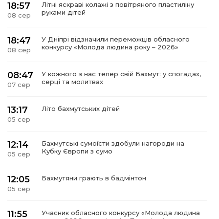
18:57
Літні яскраві колажі з повітряного пластиліну
руками дітей
08 сер
18:47
У Дніпрі відзначили переможців обласного
конкурсу «Молода людина року – 2026»
08 сер
08:47
У кожного з нас тепер свій Бахмут: у спогадах,
серці та молитвах
07 сер
13:17
Літо бахмутських дітей
05 сер
12:14
Бахмутські сумоїсти здобули нагороди на
Кубку Європи з сумо
05 сер
12:05
Бахмутяни грають в бадмінтон
05 сер
11:55
Учасник обласного конкурсу «Молода людина