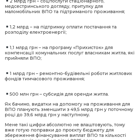
2 млрд грн – соцпослуги стаціонарного,
медсестринського догляду, притулку для
маломобільних ВПО та підтриманого проживання;
1,2 млрд – на підтримку оплати постачання та
розподілу електроенергії;
1,1 млрд грн – на програму «Прихисток» для
компенсації комунальних послуг власникам житла, які
прийняли ВПО;
1 млрд грн – ремонтно-будівельні роботи житлових
фондів тимчасового проживання;
500 млн грн – субсидія для оренди житла.
Як бачимо, видатки на допомогу на проживання для
ВПО планують зменшити з 49,5 млрд грн у поточному
році до 39,6 млрд грн у наступному.
Мене такі цифри абсолютно не влаштовують, тому
вже готую поправки до проєкту бюджету для
збереження фінансування виплат ВПО та кількості