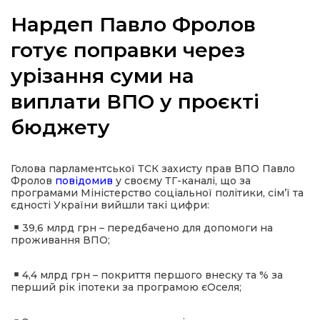
Нардеп Павло Фролов
готує поправки через
урізання суми на
а
виплати ВПО у проєкті
газети
бюджету
ійна політика
Голова парламентської ТСК захисту прав ВПО Павло
Фролов
повідомив
у своєму ТГ-каналі, що за
ійна місія
програмами Міністерство соціальної політики, сім’ї та
єдності України вийшли такі цифри:
ти
39,6 млрд грн – передбачено для допомоги на
проживання ВПО;
4,4 млрд грн – покриття першого внеску та % за
перший рік іпотеки за програмою єОселя;