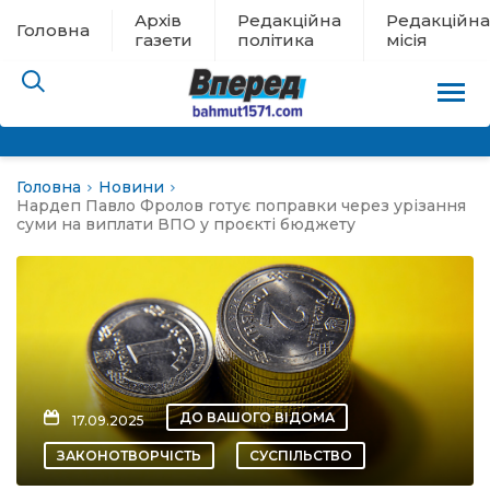
Архів
Редакційна
Редакційна
Головна
газети
політика
місія
Головна
Новини
пам’яті
Нардеп Павло Фролов готує поправки через урізання
суми на виплати ВПО у проєкті бюджету
 в евакуації
льство
ні новини
ДО ВАШОГО ВІДОМА
17.09.2025
цина
ЗАКОНОТВОРЧІСТЬ
СУСПІЛЬСТВО