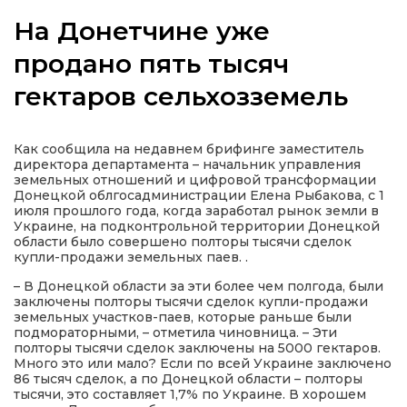
На Донетчине уже
продано пять тысяч
гектаров сельхозземель
а
газети
Как сообщила на недавнем брифинге заместитель
директора департамента – начальник управления
земельных отношений и цифровой трансформации
ійна політика
Донецкой облгосадминистрации Елена Рыбакова, с 1
июля прошлого года, когда заработал рынок земли в
Украине, на подконтрольной территории Донецкой
ійна місія
области было совершено полторы тысячи сделок
купли-продажи земельных паев. .
– В Донецкой области за эти более чем полгода, были
ти
заключены полторы тысячи сделок купли-продажи
земельных участков-паев, которые раньше были
подмораторными, – отметила чиновница. – Эти
полторы тысячи сделок заключены на 5000 гектаров.
Много это или мало? Если по всей Украине заключено
86 тысяч сделок, а по Донецкой области – полторы
тысячи, это составляет 1,7% по Украине. В хорошем