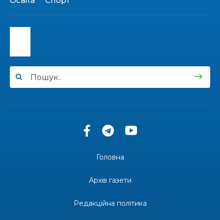
Освіта
Спорт
13:40
“Серпневі свята” – Клуб з народознавства
“Народний календар”
30 лип
13:33
Юні мешканці Бахмутської громади у Харкові
долучилися до проєкту «Радість у дитячих
30 лип
усмішках»
13:27
Інформація про фінансування матеріальної
допомоги мешканцям Бахмутської міської
30 лип
територіальної громади
14:37
«Дві музи» у Рівному: свято краси, мистецтва
та натхнення!
28 лип
Головна
14:31
Зустріч провідних спортсменів і тренерів
Донеччини
Архів газети
28 лип
Редакційна політика
14:23
Одна з найяскравіших постатей Бахмута –
Борис Сергійович Вальх, видатний лікар,
28 лип