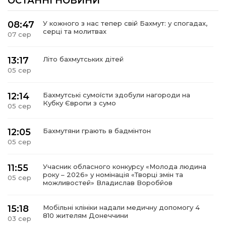
ОСТАННІ НОВИНИ
08:47
У кожного з нас тепер свій Бахмут: у спогадах,
серці та молитвах
07 сер
13:17
Літо бахмутських дітей
05 сер
12:14
Бахмутські сумоїсти здобули нагороди на
Кубку Європи з сумо
05 сер
12:05
Бахмутяни грають в бадмінтон
05 сер
11:55
Учасник обласного конкурсу «Молода людина
року – 2026» у номінація «Творці змін та
05 сер
можливостей» Владислав Воробйов
15:18
Мобільні клініки надали медичну допомогу 4
810 жителям Донеччини
03 сер