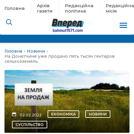
Архів
Редакційна
Редакційна
Головна
газети
політика
місія
Головна
Новини
пам’яті
На Донетчине уже продано пять тысяч гектаров
сельхозземель
 в евакуації
льство
ні новини
ЕКОНОМІКА
НОВИНИ
02.02.2022
цина
СУСПІЛЬСТВО