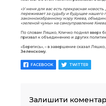
«У меня для вас есть прекрасная новость
переживает за судьбу и будущее нашего 
законноизбранному мэру Киева, объединит
«зеленой чумы» на самоуправление Киева 
По словам Ляшко, Кличко поднял вверх б
призвал к объединению и других политик
«Берегись», – в завершение сказал Ляшк
Зеленскому
.
FACEBOOK
TWITTER
Залишити комента