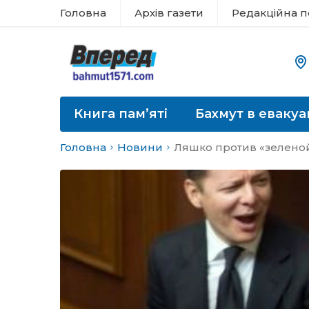
Головна
Архів газети
Редакційна п
Книга пам’яті
Бахмут в евакуа
Головна
Новини
Ляшко против «зеленой