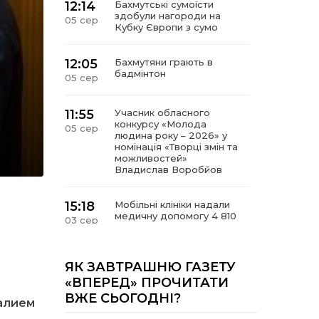
12:14
Бахмутські сумоїсти
здобули нагороди на
05 сер
Кубку Європи з сумо
12:05
Бахмутяни грають в
бадмінтон
05 сер
11:55
Учасник обласного
конкурсу «Молода
05 сер
людина року – 2026» у
номінація «Творці змін та
можливостей»
Владислав Воробйов
15:18
Мобільні клініки надали
медичну допомогу 4 810
03 сер
жителям Донеччини
09:27
ВПО можуть не платити
ЯК ЗАВТРАШНЮ ГАЗЕТУ
за частину комунальних
03 сер
«ВПЕРЕД» ПРОЧИТАТИ
послуг: про що йдеться
ВЖЕ СЬОГОДНІ?
алием