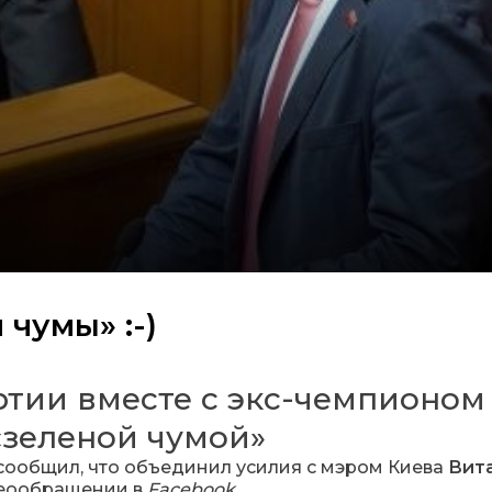
чумы» :-)
тии вместе с экс-чемпионом
«зеленой чумой»
сообщил, что объединил усилия с мэром Киева
Вит
идеообращении в
Facebook
.