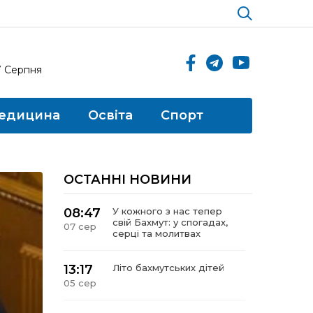
7 Серпня
едицина
Освіта
Спорт
ОСТАННІ НОВИНИ
08:47
У кожного з нас тепер
свій Бахмут: у спогадах,
07 сер
серці та молитвах
13:17
Літо бахмутських дітей
05 сер