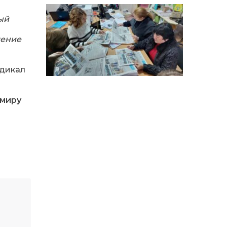
14:12
Досі ВПО? Юристка
розповіла, коли
01 сер
переселенці втрачають
ый
виплати та статус
внутрішньо переміщеної
ление
особи
14:04
Учасниця обласного
адикал
конкурсу «Молода
01 сер
людина року – 2026» у
номінації «Пульс життя»
Аліна Кулик
миру
15:58
Літо в Жовтих Водах
31 лип
15:30
Бахмутяни відвідали
Музей науки
31 лип
Національного
університету
«Полтавська політехніка
імені Юрія Кондратюка»
15:24
Бахмутянка Ірина