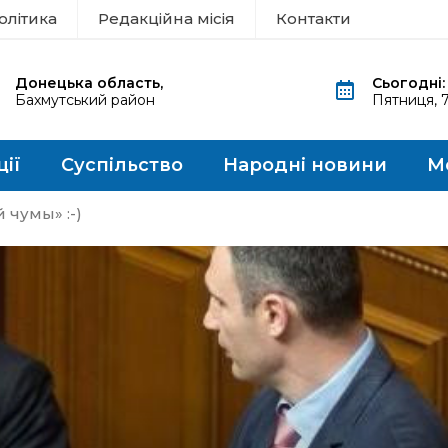
олітика
Редакційна місія
Контакти
Донецька область,
Сьогодні:
Бахмутський район
Пятниця, 
ції
Суспільство
Народні новини
М
 чумы» :-)