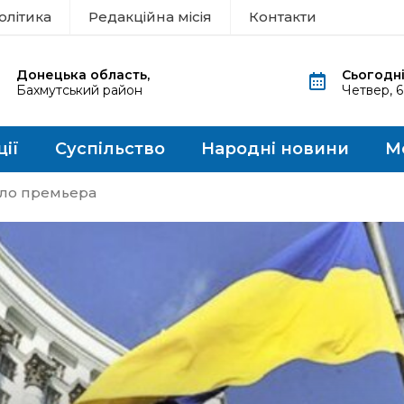
олітика
Редакційна місія
Контакти
Донецька область,
Сьогодні
Бахмутський район
Четвер, 
ції
Суспільство
Народні новини
М
сло премьера