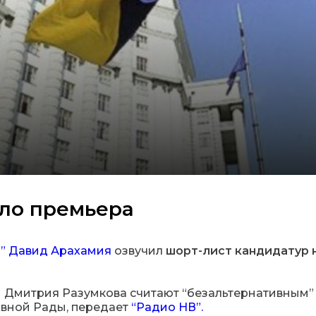
сло премьера
”
Давид Арахамия
озвучил
шорт-лист кандидатур 
ии Дмитрия Разумкова считают “безальтернативным”
овной Рады, передает
“Радио НВ”.