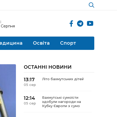
:
6 Серпня
едицина
Освіта
Спорт
ОСТАННІ НОВИНИ
13:17
Літо бахмутських дітей
05 сер
12:14
Бахмутські сумоїсти
здобули нагороди на
05 сер
Кубку Європи з сумо