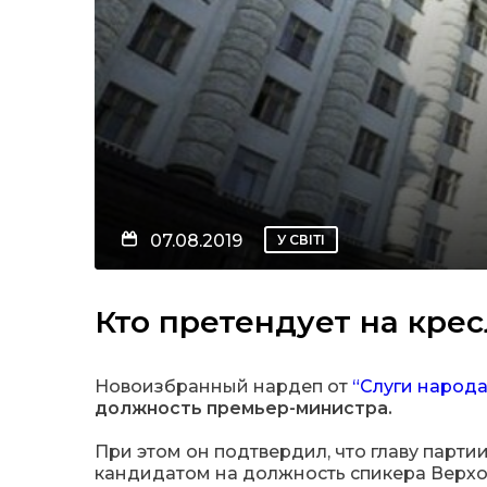
07.08.2019
У СВІТІ
Кто претендует на кре
Новоизбранный нардеп от
“Слуги народа
должность премьер-министра.
При этом он подтвердил, что главу парт
кандидатом на должность спикера Верх