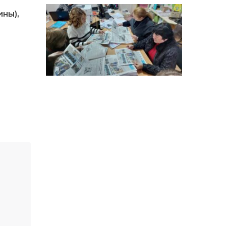
особи
ны),
14:04
Учасниця обласного
конкурсу «Молода
01 сер
людина року – 2026» у
номінації «Пульс життя»
Аліна Кулик
15:58
Літо в Жовтих Водах
31 лип
15:30
Бахмутяни відвідали
Музей науки
31 лип
Національного
університету
«Полтавська політехніка
імені Юрія Кондратюка»
15:24
Бахмутянка Ірина
Денисенко бере участь у
31 лип
конкурсі «Молода
людина року – 2026»