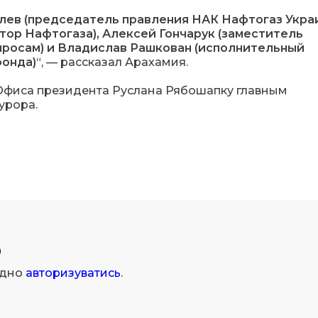
лев (председатель правления НАК Нафтогаз Украи
ор Нафтогаза), Алексей Гончарук (заместитель
росам) и Владислав Рашкован (исполнительный
онда)
“, — рассказал Арахамия.
 Офиса президента Руслана Рябошапку главным
урора.
р
ідно
авторизуватись
.