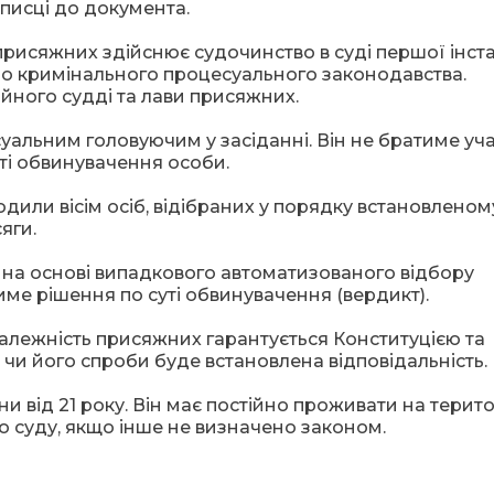
аписці до документа.
рисяжних здійснює судочинство в суді першої інста
о кримінального процесуального законодавства.
ійного судді та лави присяжних.
альним головуючим у засіданні. Він не братиме учас
ті обвинувачення особи.
дили вісім осіб, відібраних у порядку встановленом
яги.
на основі випадкового автоматизованого відбору
ме рішення по суті обвинувачення (вердикт).
алежність присяжних гарантується Конституцією та
чи його спроби буде встановлена відповідальність.
від 21 року. Він має постійно проживати на територ
 суду, якщо інше не визначено законом.