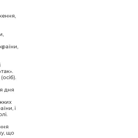
14:23
Одна з найяскравіших
ження,
постатей Бахмута –
28 лип
Борис Сергійович Вальх,
видатний лікар,
и,
епідеміолог, зоолог
країни,
13:19
Бахмутських медичних
працівників привітали з
25 лип
професійним святом
і
так».
13:10
Літо, враження, творчість
осіб).
24 лип
ля дня
14:38
Кабмін запровадив
персональне
яжких
23 лип
фінансування соцпослуг
їни, і
для ВПО: кошти
олі.
надходитимуть на
спецрахунки
ення
у, що
16:39
Іпотеку для ВПО