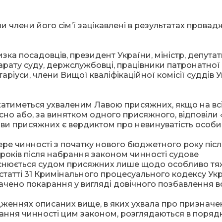
чи члени його сім’ї зацікавлені в результатах провад
зка посадовців, президент України, міністр, депутат
апарату суду, держслужбовці, працівники патронатної
ріуси, члени Вищої кваліфікаційної комісії суддів У
ажатиметься ухваленим Лавою присяжних, якщо на вс
сно або, за винятком одного присяжного, відповіли «
ави присяжних є вердиктом про невинуватість особи (
абере чинності з початку нового бюджетного року піс
років після набрання законом чинності судове
ійснюється судом присяжних лише щодо особливо т
статті 31 Кримінального процесуального кодексу Укра
чено покарання у вигляді довічного позбавлення в
дженнях описаних вище, в яких ухвала про признач
ання чинності цим законом, розглядаються в порядк