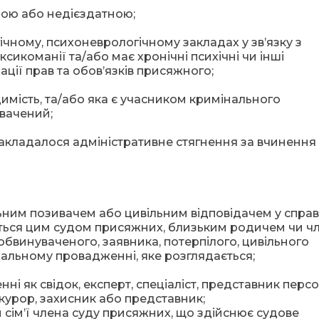
ою або недієздатною;
гічному, психоневрологічному закладах у зв’язку з
ксикоманії та/або має хронічні психічні чи інші
ії прав та обов’язків присяжного;
имість, та/або яка є учасником кримінального
вачений;
накладалося адміністративне стягнення за вчинення
льним позивачем або цивільним відповідачем у справі
ється цим судом присяжних, близьким родичем чи ч
 обвинуваченого, заявника, потерпілого, цивільного
інальному провадженні, яке розглядається;
ні як свідок, експерт, спеціаліст, представник перс
окурор, захисник або представник;
 сім’ї члена суду присяжних, що здійснює судове