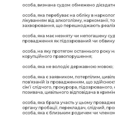
особа, визнана судом обмежено дієздатн
особа, яка перебуває на обліку в нарколо
лікуванням від алкоголізму, наркоманії, то
захворювання, що перешкоджають реалізац
особа, яка має незняту чи непогашену суд
провадження як підозрюваний чи обвину
особа, на яку протягом останнього року 
корупційного правопорушення;
особа, яка не володіє державною мовою;
особа, яка є заявником, потерпілим, циві
пов’язаній із провадженням, що здійсню
сім’ї слідчого, прокурора, підозрюваного,
позивача, цивільного відповідача в крим
особа, яка брала участь у цьому проваджен
органу пробації, перекладач, слідчий, пр
особа, яка є близьким родичем чи членом