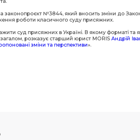
та.
ла законопроєкт №3844, який вносить зміни до Зако
дження роботи класичного суду присяжних.
жити суд присяжних в Україні. В якому форматі та я
о загалом, розказує старший юрист MORIS
Андрій Ів
ропоновані зміни та перспективи
».
р