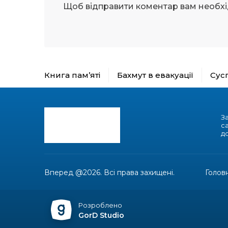
Щоб відправити коментар вам необх
Книга пам’яті
Бахмут в евакуації
Сус
З
с
до
Вперед @2026. Всі права захищені.
Голов
Розроблено
GorD Studio