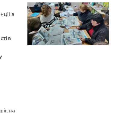
особи
нції в
14:04
Учасниця обласного
конкурсу «Молода
01 сер
людина року – 2026» у
номінації «Пульс життя»
Аліна Кулик
ті в
15:58
Літо в Жовтих Водах
31 лип
у
15:30
Бахмутяни відвідали
Музей науки
31 лип
Національного
університету
«Полтавська політехніка
імені Юрія Кондратюка»
15:24
Бахмутянка Ірина
ії, на
Денисенко бере участь у
31 лип
конкурсі «Молода
людина року – 2026»