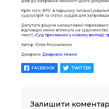
діяв до набрання чинності цього докумен
Крім того, ВРУ в першому читанні ухвали
судоустрій та статус суддів для запрова
Депутати рішуче налаштовані перезаванта
відповідні зміни вплинуть на судочинств
тексті «
Суд присяжних у новому вигляді: п
Автор: Юлія Москаленко
Джерело:
Дзеркало тижня
FACEBOOK
TWITTER
Залишити комента