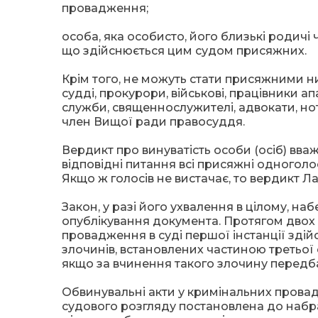
провадження;
особа, яка особисто, його близькі родичі 
що здійснюється цим судом присяжних.
Крім того, не можуть стати присяжними ни
судді, прокурори, військові, працівники 
служби, священнослужителі, адвокати, нота
член Вищої ради правосуддя.
Вердикт про винуватість особи (осіб) вв
відповідні питання всі присяжні одноголо
Якщо ж голосів не вистачає, то вердикт Л
Закон, у разі його ухвалення в цілому, н
опублікування документа. Протягом двох 
провадження в суді першої інстанції зд
злочинів, встановлених частиною третьої 
якщо за вчинення такого злочину передба
Обвинувальні акти у кримінальних прова
судового розгляду постановлена до набр