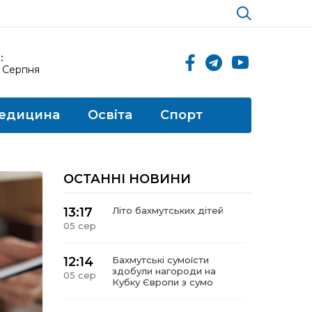
:
6 Серпня
едицина
Освіта
Спорт
ОСТАННІ НОВИНИ
13:17
Літо бахмутських дітей
05 сер
12:14
Бахмутські сумоїсти
здобули нагороди на
05 сер
Кубку Європи з сумо