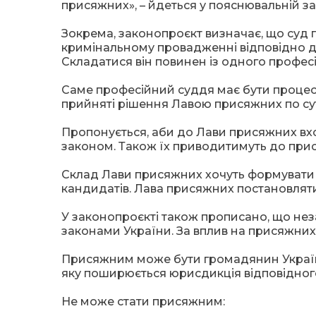
присяжних», – йдеться у пояснювальній з
Зокрема, законопроєкт визначає, що суд п
кримінальному провадженні відповідно д
Складатися він повинен із одного профес
Саме професійний суддя має бути процесу
прийняті рішення Лавою присяжних по су
Пропонується, аби до Лави присяжних вхо
законом. Також їх приводитимуть до прис
Склад Лави присяжних хочуть формувати 
кандидатів. Лава присяжних постановляти
У законопроєкті також прописано, що нез
законами України. За вплив на присяжних 
Присяжним може бути громадянин України 
яку поширюється юрисдикція відповідного
Не може стати присяжним: