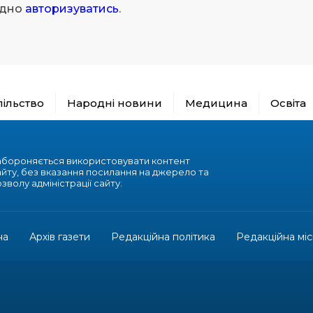
ідно
авторизуватись
.
пільство
Народні новини
Медицина
Освіта
абороняється використовувати контент
айту, без вказання посилання на джерело та
зволу адміністрації сайту.
на
Архів газети
Редакційна політика
Редакційна міс