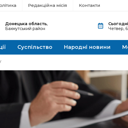
олітика
Редакційна місія
Контакти
Донецька область,
Сьогодні
Бахмутський район
Четвер, 
ції
Суспільство
Народні новини
М
у