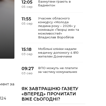
12:05
Бахмутяни грають в
бадмінтон
05 сер
11:55
Учасник обласного
конкурсу «Молода
05 сер
людина року – 2026» у
номінація «Творці змін та
можливостей»
Владислав Воробйов
15:18
Мобільні клініки надали
медичну допомогу 4 810
03 сер
жителям Донеччини
09:27
ВПО можуть не платити
за частину комунальних
03 сер
послуг: про що йдеться
мент за
14:12
Досі ВПО? Юристка
ЯК ЗАВТРАШНЮ ГАЗЕТУ
розповіла, коли
01 сер
«ВПЕРЕД» ПРОЧИТАТИ
переселенці втрачають
124
ВЖЕ СЬОГОДНІ?
виплати та статус
внутрішньо переміщеної