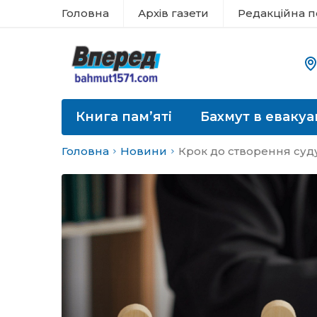
Головна
Архів газети
Редакційна п
Книга пам’яті
Бахмут в евакуа
Головна
Новини
Крок до створення суд