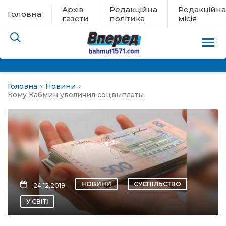
Архів
Редакційна
Редакційна
Головна
газети
політика
місія
Головна
Новини
пам’яті
Кому Кабмин увеличил соцвыплаты
 в евакуації
льство
ні новини
НОВИНИ
СУСПІЛЬСТВО
24.12.2019
цина
У СВІТІ