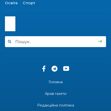
31 лип
Освіта
Спорт
13:40
“Серпневі свята” – Клуб з народознавства
“Народний календар”
30 лип
13:33
Юні мешканці Бахмутської громади у Харкові
долучилися до проєкту «Радість у дитячих
30 лип
усмішках»
13:27
Інформація про фінансування матеріальної
допомоги мешканцям Бахмутської міської
30 лип
територіальної громади
14:37
«Дві музи» у Рівному: свято краси, мистецтва
та натхнення!
28 лип
Головна
14:31
Зустріч провідних спортсменів і тренерів
Донеччини
Архів газети
28 лип
Редакційна політика
14:23
Одна з найяскравіших постатей Бахмута –
Борис Сергійович Вальх, видатний лікар,