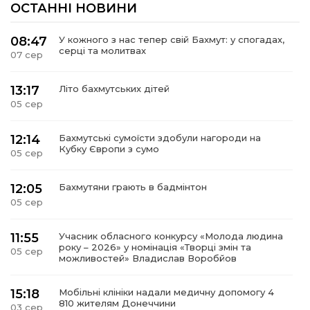
ОСТАННІ НОВИНИ
08:47
У кожного з нас тепер свій Бахмут: у спогадах,
серці та молитвах
07 сер
13:17
Літо бахмутських дітей
05 сер
12:14
Бахмутські сумоїсти здобули нагороди на
Кубку Європи з сумо
05 сер
12:05
Бахмутяни грають в бадмінтон
05 сер
11:55
Учасник обласного конкурсу «Молода людина
року – 2026» у номінація «Творці змін та
05 сер
можливостей» Владислав Воробйов
15:18
Мобільні клініки надали медичну допомогу 4
810 жителям Донеччини
03 сер