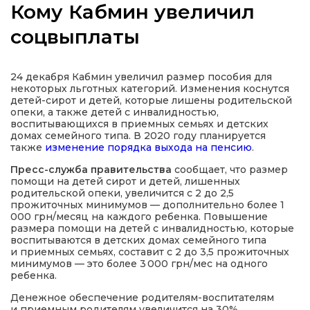
Кому Кабмин увеличил
соцвыплаты
а
24 декабря Кабмин увеличил размер пособия для
некоторых льготных категорий. Изменения коснутся
детей-сирот и детей, которые лишены родительской
газети
опеки, а также детей с инвалидностью,
воспитывающихся в приемных семьях и детских
домах семейного типа. В 2020 году планируется
ійна політика
также
изменение порядка выхода на пенсию
.
Пресс-служба правительства
сообщает, что размер
помощи на детей сирот и детей, лишенных
ійна місія
родительской опеки, увеличится с 2 до 2,5
прожиточных минимумов — дополнительно более 1
000 грн/месяц на каждого ребенка. Повышение
ти
размера помощи на детей с инвалидностью, которые
воспитываются в детских домах семейного типа
и приемных семьях, составит с 2 до 3,5 прожиточных
минимумов — это более 3 000 грн/мес на одного
ребенка.
Денежное обеспечение родителям-воспитателям
и приемным родителям увеличится на 30%