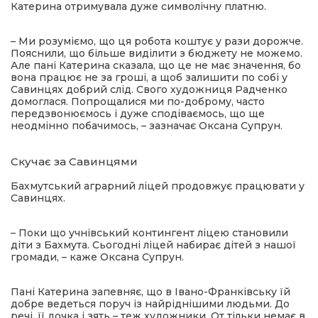
Катерина отримувала дуже символічну платню.
– Ми розуміємо, що ця робота коштує у рази дорожче.
Пояснили, що більше виділити з бюджету не можемо.
Але пані Катерина сказала, що це не має значення, бо
вона працює не за гроші, а щоб залишити по собі у
Савинцях добрий слід. Свого художниця Радченко
домоглася. Попрощалися ми по-доброму, часто
передзвонюємось і дуже сподіваємось, що ще
неодмінно побачимось, – зазначає Оксана Супрун.
Скучає за Савинцями
Бахмутський аграрний ліцей продовжує працювати у
Савинцях.
– Поки що учнівський контингент ліцею становили
діти з Бахмута. Сьогодні ліцей набирає дітей з нашої
громади, – каже Оксана Супрун.
Пані Катерина запевняє, що в Івано-Франківську їй
добре ведеться поруч із найріднішими людьми. До
речі, її дочка і зять – теж художники. От тільки немає в