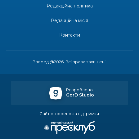
Редакційна політика
14:37
«Дві музи» у Рівному: свято краси, мистецтва
та натхнення!
28 лип
Редакційна місія
14:31
Зустріч провідних спортсменів і тренерів
Донеччини
Контакти
28 лип
14:23
Одна з найяскравіших постатей Бахмута –
Борис Сергійович Вальх, видатний лікар,
28 лип
епідеміолог, зоолог
Вперед @2026. Всі права захищені.
13:19
Бахмутських медичних працівників привітали з
професійним святом
25 лип
Розроблено
GorD Studio
13:10
Літо, враження, творчість
24 лип
Сайт створено за підтримки:
14:38
Кабмін запровадив персональне фінансування
соцпослуг для ВПО: кошти надходитимуть на
23 лип
спецрахунки