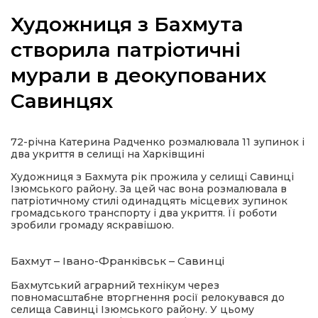
Художниця з Бахмута
створила патріотичні
мурали в деокупованих
а
Савинцях
газети
72-річна Катерина Радченко розмалювала 11 зупинок і
ійна політика
два укриття в селищі на Харківщині
Художниця з Бахмута рік прожила у селищі Савинці
ійна місія
Ізюмського району. За цей час вона розмалювала в
патріотичному стилі одинадцять місцевих зупинок
громадського транспорту і два укриття. Її роботи
ти
зробили громаду яскравішою.
Бахмут – Івано-Франківськ – Савинці
Бахмутський аграрний технікум через
повномасштабне вторгнення росії релокувався до
селища Савинці Ізюмського району. У цьому