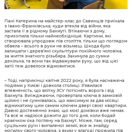
Пані Катерина на майстер-клас до Савинців приїхала
з Івано-Франківська, куди втекла від війни, яка
застала її в рідному Бахмуті. Втікаючи з дому,
прихопила тільки найнеобхідніше. Картини, які
створювала упродовж пів століття, тільки що поглядом
обвела – всього в руки не візьмеш. Шкода було
залишати і дерев’яні скульптури покійного чоловіка,
за життя знатного різьбяра. Закинула до сумки
декілька, та вони так відважували руку, що від цієї
затії теж довелося відмовитися.
– Тоді, наприкінці квітня 2022 року, я була наснажена
подіями у Києві і довкола столиці. З’явилася
впевненість, що влітку ЗСУ потіснять ворога і від
Бахмута. Виїжджаючи, провертала ключа в замковій
щілині і не сумнівалась, що максимум за два місяці
відмикатиму цим самим ключем двері своєї квартири.
Давно достеменно знаю, що моєї домівки вже немає.
Та все ж надіюся дожити до того дня, коли бодай
краєчком ока погляну на Бахмут. Може, там, серед
суцільних руїн і випаленої землі, все ж знайду
могилку свого чоловіка, з яким у злагоді прожила пів