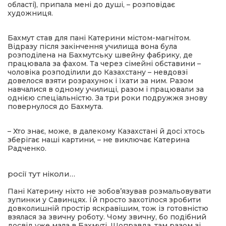
області), припала мені до душі, – розповідає
художниця.
Бахмут став для пані Катерини містом-магнітом.
Відразу після закінчення училища вона була
розподілена на Бахмутську швейну фабрику, де
працювала за фахом. Та через сімейні обставини –
чоловіка розподілили до Казахстану – невдовзі
довелося взяти розрахунок і їхати за ним. Разом
навчалися в одному училищі, разом і працювали за
однією спеціальністю. За три роки подружжя знову
повернулося до Бахмута.
– Хто знає, може, в далекому Казахстані й досі хтось
зберігає наші картини, – не виключає Катерина
Радченко.
росії тут ніколи…
Пані Катерину ніхто не зобов’язував розмальовувати
зупинки у Савинцях. Їй просто захотілося зробити
довколишній простір яскравішим, тож із готовністю
взялася за звичну роботу. Чому звичну, бо подібний
досвід уже мала в Бахмуті. Щоправда, там разом зі