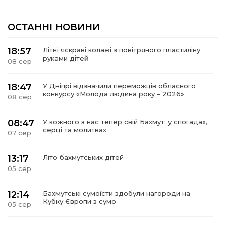
ОСТАННІ НОВИНИ
18:57
Літні яскраві колажі з повітряного пластиліну
руками дітей
08 сер
18:47
У Дніпрі відзначили переможців обласного
конкурсу «Молода людина року – 2026»
08 сер
08:47
У кожного з нас тепер свій Бахмут: у спогадах,
серці та молитвах
07 сер
13:17
Літо бахмутських дітей
05 сер
12:14
Бахмутські сумоїсти здобули нагороди на
Кубку Європи з сумо
05 сер