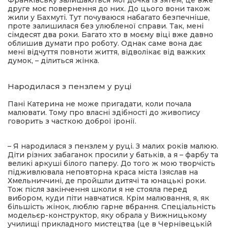
друге моє повернення до них. До цього вони також
жили у Бахмуті. Тут почуваюся набагато безпечніше,
проте залишилася без улюбленої справи. Так, мені
сімдесят два роки. Багато хто в моєму віці вже давно
облишив думати про роботу. Однак саме вона дає
мені відчуття повноти життя, відволікає від важких
думок, – ділиться жінка.
Народилася з пензлем у руці
Пані Катерина не може пригадати, коли почала
малювати. Тому про власні здібності до живопису
говорить з часткою доброї іронії.
– Я народилася з пензлем у руці. З малих років малюю.
Діти різних забаганок просили у батьків, а я – фарбу та
великі аркуші білого паперу. До того ж мою творчість
підживлювала неповторна краса міста Ізяслав на
Хмельниччині, де пройшли дитячі та юнацькі роки.
Тож після закінчення школи я не стояла перед
вибором, куди піти навчатися. Крім малювання, я, як
більшість жінок, люблю гарне вбрання. Спеціальність
модельєр-конструктор, яку обрала у Вижницькому
училищі прикладного мистецтва (це в Чернівецькій