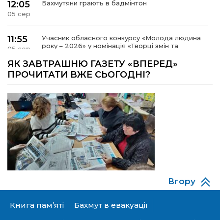
12:05
Бахмутяни грають в бадмінтон
05 сер
11:55
Учасник обласного конкурсу «Молода людина
року – 2026» у номінація «Творці змін та
05 сер
можливостей» Владислав Воробйов
ЯК ЗАВТРАШНЮ ГАЗЕТУ «ВПЕРЕД»
ПРОЧИТАТИ ВЖЕ СЬОГОДНІ?
15:18
Мобільні клініки надали медичну допомогу 4
810 жителям Донеччини
03 сер
09:27
ВПО можуть не платити за частину
комунальних послуг: про що йдеться
03 сер
14:12
Досі ВПО? Юристка розповіла, коли
переселенці втрачають виплати та статус
01 сер
внутрішньо переміщеної особи
Вгору
14:04
Учасниця обласного конкурсу «Молода
людина року – 2026» у номінації «Пульс життя»
01 сер
Аліна Кулик
Книга пам’яті
Бахмут в евакуації