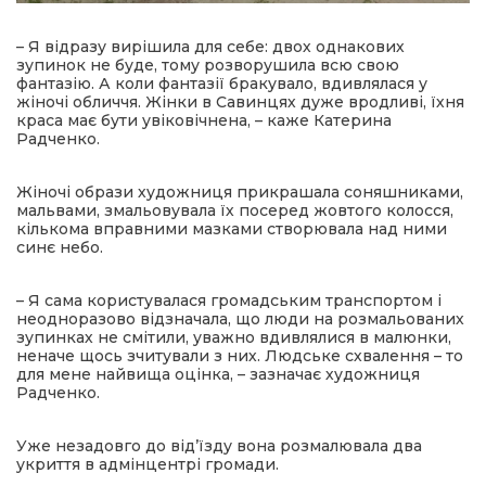
– Я відразу вирішила для себе: двох однакових
зупинок не буде, тому розворушила всю свою
фантазію. А коли фантазії бракувало, вдивлялася у
жіночі обличчя. Жінки в Савинцях дуже вродливі, їхня
краса має бути увіковічнена, – каже Катерина
Радченко.
Жіночі образи художниця прикрашала соняшниками,
мальвами, змальовувала їх посеред жовтого колосся,
кількома вправними мазками створювала над ними
синє небо.
– Я сама користувалася громадським транспортом і
неодноразово відзначала, що люди на розмальованих
зупинках не смітили, уважно вдивлялися в малюнки,
неначе щось зчитували з них. Людське схвалення – то
для мене найвища оцінка, – зазначає художниця
Радченко.
Уже незадовго до від’їзду вона розмалювала два
укриття в адмінцентрі громади.