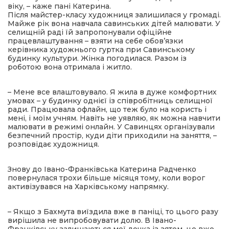
віку, – каже пані Катерина.
Після майстер-класу художниця залишилася у громаді.
Майже рік вона навчала савинських дітей малювати. У
селищній раді їй запропонували офіційне
працевлаштування – взяти на себе обов’язки
керівника художнього гуртка при Савинському
будинку культури. Жінка погодилася. Разом із
роботою вона отримала і житло.
– Мене все влаштовувало. Я жила в дуже комфортних
умовах – у будинку однієї із співробітниць селищної
ради. Працювала офлайн, що теж було на користь і
мені, і моїм учням. Навіть не уявляю, як можна навчити
малювати в режимі онлайн. У Савинцях організували
безпечний простір, куди діти приходили на заняття, –
розповідає художниця.
Знову до Івано-Франківська Катерина Радченко
повернулася трохи більше місяця тому, коли ворог
активізувався на Харківському напрямку.
– Якщо з Бахмута виїздила вже в паніці, то цього разу
вирішила не випробовувати долю. В Івано-
Франківську залишаються мої дочка із зятем, це вже