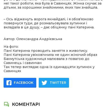
неї такої роботи, яка була в Савинцях. Жінка скучає за
дітьми, за хорошими знайомими, яких там знайшла.
– Ось відженуть ворога якнайдалі, і я обов’язково
повернуся туди, де розмальовувала зупинки і
вкладала в це душу, – дає обіцянку пані Катерина.
Автор: Олександра Андрієвська
На фото:
Пані Катерина проводить заняття з живопису.
Пані Катерина увіковічнила не один жіночий образ
Бахмутська художниця малювала з повагою до
Савинець і савинчан
Так тепер виглядає одна із одинадцяти зупинок у
Савинцях
FACEBOOK
TWITTER
КОМЕНТАРІ