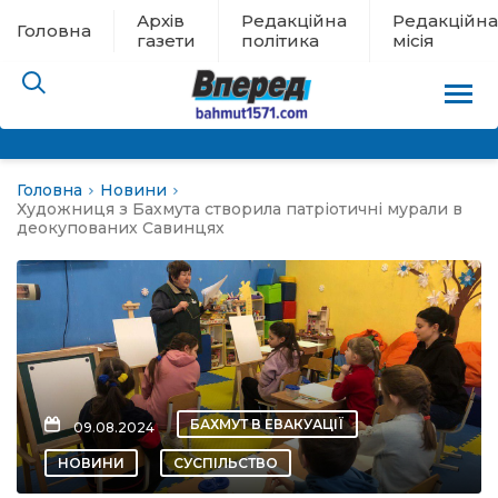
Архів
Редакційна
Редакційна
Головна
газети
політика
місія
Головна
Новини
пам’яті
Художниця з Бахмута створила патріотичні мурали в
деокупованих Савинцях
 в евакуації
льство
ні новини
БАХМУТ В ЕВАКУАЦІЇ
09.08.2024
цина
НОВИНИ
СУСПІЛЬСТВО