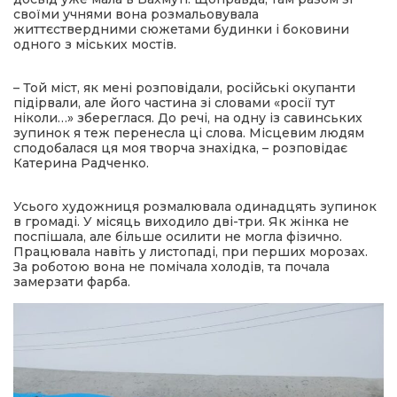
своїми учнями вона розмальовувала
життєствердними сюжетами будинки і боковини
одного з міських мостів.
– Той міст, як мені розповідали, російські окупанти
підірвали, але його частина зі словами «росії тут
ніколи…» збереглася. До речі, на одну із савинських
зупинок я теж перенесла ці слова. Місцевим людям
сподобалася ця моя творча знахідка, – розповідає
Катерина Радченко.
Усього художниця розмалювала одинадцять зупинок
в громаді. У місяць виходило дві-три. Як жінка не
поспішала, але більше осилити не могла фізично.
Працювала навіть у листопаді, при перших морозах.
За роботою вона не помічала холодів, та почала
замерзати фарба.