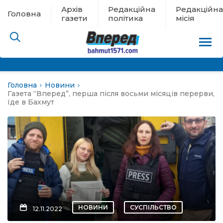
Архів
Редакційна
Редакційна
Головна
газети
політика
місія
Головна
Новини
пам’яті
Газета “Вперед”, перша після восьми місяців перерви,
їде в Бахмут
 в евакуації
льство
ні новини
цина
НОВИНИ
СУСПІЛЬСТВО
12.11.2022