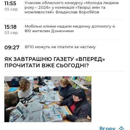
11:55
Учасник обласного конкурсу «Молода людина
року – 2026» у номінація «Творці змін та
05 сер
можливостей» Владислав Воробйов
15:18
Мобільні клініки надали медичну допомогу 4
810 жителям Донеччини
03 сер
09:27
ВПО можуть не платити за частину
комунальних послуг: про що йдеться
03 сер
ЯК ЗАВТРАШНЮ ГАЗЕТУ «ВПЕРЕД»
ПРОЧИТАТИ ВЖЕ СЬОГОДНІ?
14:12
Досі ВПО? Юристка розповіла, коли
переселенці втрачають виплати та статус
01 сер
внутрішньо переміщеної особи
14:04
Учасниця обласного конкурсу «Молода
людина року – 2026» у номінації «Пульс життя»
01 сер
Аліна Кулик
15:58
Літо в Жовтих Водах
31 лип
Вгору