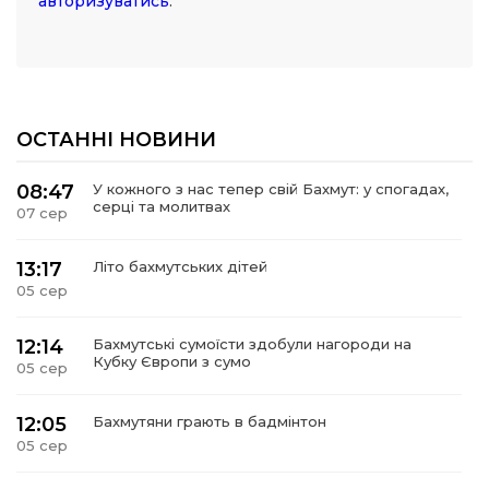
авторизуватись
.
ОСТАННІ НОВИНИ
08:47
У кожного з нас тепер свій Бахмут: у спогадах,
серці та молитвах
07 сер
13:17
Літо бахмутських дітей
05 сер
12:14
Бахмутські сумоїсти здобули нагороди на
Кубку Європи з сумо
05 сер
12:05
Бахмутяни грають в бадмінтон
05 сер