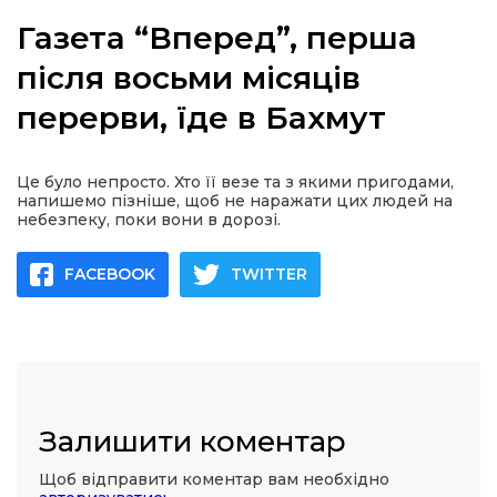
Газета “Вперед”, перша
після восьми місяців
перерви, їде в Бахмут
а
газети
Це було непросто. Хто її везе та з якими пригодами,
напишемо пізніше, щоб не наражати цих людей на
небезпеку, поки вони в дорозі.
ійна політика
FACEBOOK
TWITTER
ійна місія
ти
Залишити коментар
Щоб відправити коментар вам необхідно