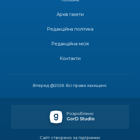
14:31
Зустріч провідних спортсменів і тренерів
Донеччини
Архів газети
28 лип
Редакційна політика
14:23
Одна з найяскравіших постатей Бахмута –
Борис Сергійович Вальх, видатний лікар,
28 лип
епідеміолог, зоолог
Редакційна місія
13:19
Бахмутських медичних працівників привітали з
Контакти
професійним святом
25 лип
13:10
Літо, враження, творчість
24 лип
Вперед @2026. Всі права захищені.
14:38
Кабмін запровадив персональне фінансування
соцпослуг для ВПО: кошти надходитимуть на
23 лип
спецрахунки
Розроблено
GorD Studio
16:39
Іпотеку для ВПО спростили, але з одним
нюансом: деталі оновленої “єОселі”
22 лип
Сайт створено за підтримки: