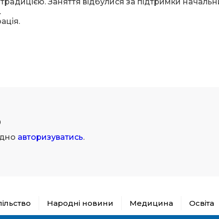
 традицією. Заняття відбулися за підтримки начальн
.
ація.
р
ідно
авторизуватись
.
пільство
Народні новини
Медицина
Освіта