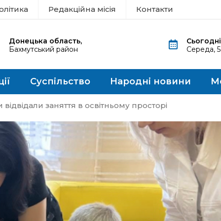
олітика
Редакційна місія
Контакти
Донецька область,
Сьогодні
Бахмутський район
Середа, 
ції
Суспільство
Народні новини
М
 відвідали заняття в освітньому просторі