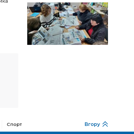
особи
ика
14:04
Учасниця обласного
конкурсу «Молода
01 сер
людина року – 2026» у
номінації «Пульс життя»
Аліна Кулик
15:58
Літо в Жовтих Водах
31 лип
15:30
Бахмутяни відвідали
Музей науки
31 лип
Національного
університету
«Полтавська політехніка
імені Юрія Кондратюка»
15:24
Бахмутянка Ірина
Денисенко бере участь у
31 лип
конкурсі «Молода
людина року – 2026»
Спорт
Вгору