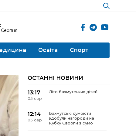
:
5 Серпня
едицина
Освіта
Спорт
ОСТАННІ НОВИНИ
13:17
Літо бахмутських дітей
05 сер
12:14
Бахмутські сумоїсти
здобули нагороди на
05 сер
Кубку Європи з сумо