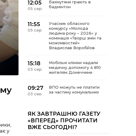
12:05
Бахмутяни грають в
бадмінтон
05 сер
11:55
Учасник обласного
конкурсу «Молода
05 сер
людина року – 2026» у
номінація «Творці змін та
можливостей»
Владислав Воробйов
15:18
Мобільні клініки надали
медичну допомогу 4 810
03 сер
жителям Донеччини
ому
09:27
ВПО можуть не платити
за частину комунальних
03 сер
послуг: про що йдеться
14:12
Досі ВПО? Юристка
ЯК ЗАВТРАШНЮ ГАЗЕТУ
розповіла, коли
01 сер
«ВПЕРЕД» ПРОЧИТАТИ
переселенці втрачають
рики,
ВЖЕ СЬОГОДНІ?
виплати та статус
ає у
внутрішньо переміщеної