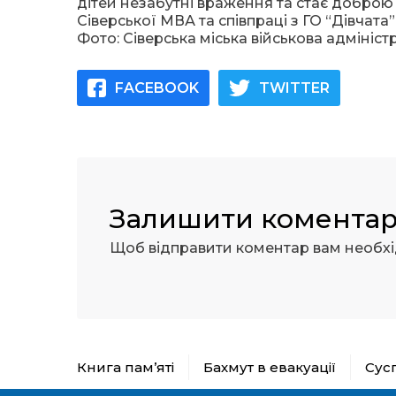
дітей незабутні враження та стає доброю
Сіверської МВА та співпраці з ГО “Дівчата”
Фото: Сіверська міська військова адміністр
FACEBOOK
TWITTER
Залишити комента
Щоб відправити коментар вам необх
Книга пам’яті
Бахмут в евакуації
Сус