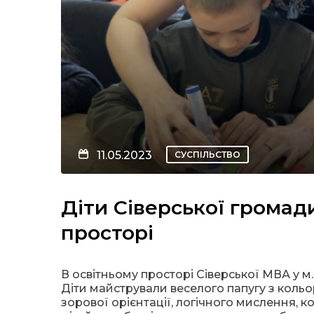
11.05.2023
СУСПІЛЬСТВО
Діти Сіверської громад
просторі
В освітньому просторі Сіверської МВА у м
Діти майстрували веселого папугу з кольо
зорової орієнтації, логічного мислення,