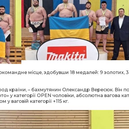
окомандне місце, здобувши 18 медалей: 9 золотих, 3 
род країни, – бахмутянин Олександр Вересюк. Він п
то» у категорії OPEN чоловіки, абсолютна вагова кат
у ваговій категорії +115 кг.