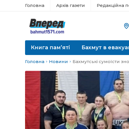
Головна
Архів газети
Редакційна п
Книга пам’яті
Бахмут в евакуа
Головна
Новини
Бахмутські сумоїсти з