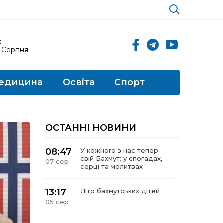
:
8 Серпня
едицина
Освіта
Спорт
ОСТАННІ НОВИНИ
08:47
У кожного з нас тепер
свій Бахмут: у спогадах,
07 сер
серці та молитвах
13:17
Літо бахмутських дітей
05 сер