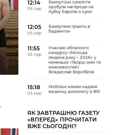
12:14
Бахмутські сумоїсти
здобули нагороди на
05 сер
Кубку Європи з сумо
12:05
Бахмутяни грають в
бадмінтон
05 сер
11:55
Учасник обласного
конкурсу «Молода
05 сер
людина року – 2026» у
номінація «Творці змін та
можливостей»
Владислав Воробйов
15:18
Мобільні клініки надали
медичну допомогу 4 810
03 сер
жителям Донеччини
у
09:27
ВПО можуть не платити
ЯК ЗАВТРАШНЮ ГАЗЕТУ
за частину комунальних
03 сер
«ВПЕРЕД» ПРОЧИТАТИ
послуг: про що йдеться
ВЖЕ СЬОГОДНІ?