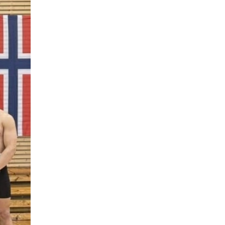
Денисенко бере участь у
31 лип
конкурсі «Молода
людина року – 2026»
13:40
“Серпневі свята” – Клуб з
народознавства
30 лип
“Народний календар”
13:33
Юні мешканці
Бахмутської громади у
30 лип
Харкові долучилися до
проєкту «Радість у
дитячих усмішках»
13:27
Інформація про
фінансування
30 лип
матеріальної допомоги
мешканцям Бахмутської
міської територіальної
громади
14:37
«Дві музи» у Рівному:
свято краси, мистецтва
28 лип
та натхнення!