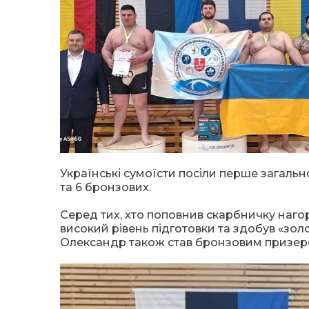
Українські сумоїсти посіли перше загальн
та 6 бронзових.
Серед тих, хто поповнив скарбничку наго
високий рівень підготовки та здобув «золо
Олександр також став бронзовим призером 