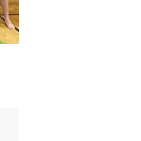
14:31
Зустріч провідних
спортсменів і тренерів
28 лип
Донеччини
14:23
Одна з найяскравіших
постатей Бахмута –
28 лип
Борис Сергійович Вальх,
видатний лікар,
епідеміолог, зоолог
13:19
Бахмутських медичних
працівників привітали з
25 лип
професійним святом
13:10
Літо, враження, творчість
24 лип
14:38
Кабмін запровадив
персональне
23 лип
фінансування соцпослуг
для ВПО: кошти