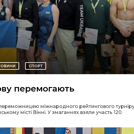
НОВИНИ
СПОРТ
нову перемогають
а переможницею міжнародного рейтингового турнір
ському місті Вінні. У змаганнях взяли участь 120