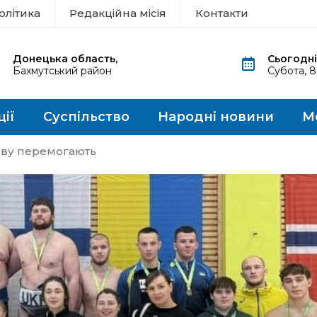
олітика
Редакційна місія
Контакти
Донецька область,
Сьогодні
Бахмутський район
Субота, 
ції
Суспільство
Народні новини
М
нову перемогають