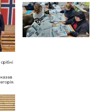
14:12
Досі ВПО? Юристка
розповіла, коли
01 сер
переселенці втрачають
виплати та статус
внутрішньо переміщеної
особи
14:04
Учасниця обласного
конкурсу «Молода
01 сер
людина року – 2026» у
номінації «Пульс життя»
Аліна Кулик
15:58
Літо в Жовтих Водах
срібні
31 лип
оказав
15:30
Бахмутяни відвідали
Музей науки
егорія.
31 лип
Національного
університету
«Полтавська політехніка
імені Юрія Кондратюка»
15:24
Бахмутянка Ірина