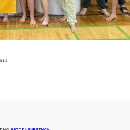
їни
р
ідно
авторизуватись
.