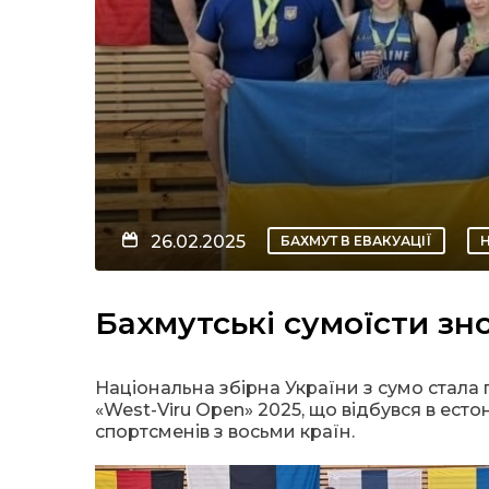
26.02.2025
БАХМУТ В ЕВАКУАЦІЇ
Бахмутські сумоїсти з
Національна збірна України з сумо стал
«West-Viru Open» 2025, що відбувся в естон
спортсменів з восьми країн.