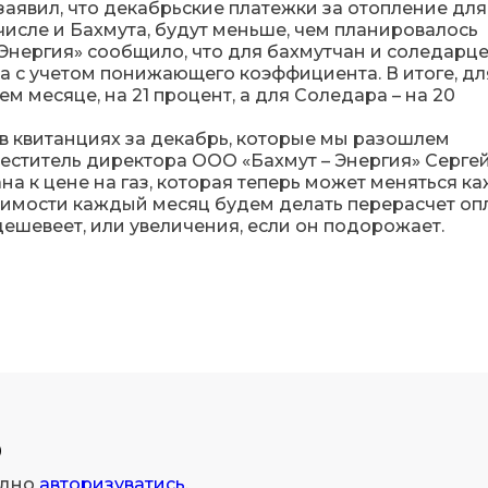
аявил, что декабрьские платежки за отопление для
числе и Бахмута, будут меньше, чем планировалось
 Энергия» сообщило, что для бахмутчан и соледарц
на с учетом понижающего коэффициента. В итоге, дл
м месяце, на 21 процент, а для Соледара – на 20
 в квитанциях за декабрь, которые мы разошлем
меститель директора ООО «Бахмут – Энергия» Серге
на к цене на газ, которая теперь может меняться к
димости каждый месяц будем делать перерасчет оп
одешевеет, или увеличения, если он подорожает.
р
ідно
авторизуватись
.