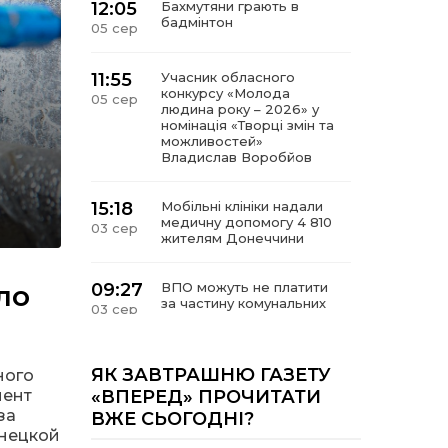
12:05
Бахмутяни грають в
бадмінтон
05 сер
11:55
Учасник обласного
конкурсу «Молода
05 сер
людина року – 2026» у
номінація «Творці змін та
можливостей»
Владислав Воробйов
15:18
Мобільні клініки надали
медичну допомогу 4 810
03 сер
жителям Донеччини
ло
09:27
ВПО можуть не платити
за частину комунальних
03 сер
послуг: про що йдеться
14:12
Досі ВПО? Юристка
ЯК ЗАВТРАШНЮ ГАЗЕТУ
ного
розповіла, коли
01 сер
мент
«ВПЕРЕД» ПРОЧИТАТИ
переселенці втрачають
за
ВЖЕ СЬОГОДНІ?
виплати та статус
внутрішньо переміщеної
онецкой