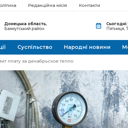
олітика
Редакційна місія
Контакти
Донецька область,
Сьогодні:
Бахмутський район
Пятниця, 
ції
Суспільство
Народні новини
М
зит плату за декабрьское тепло