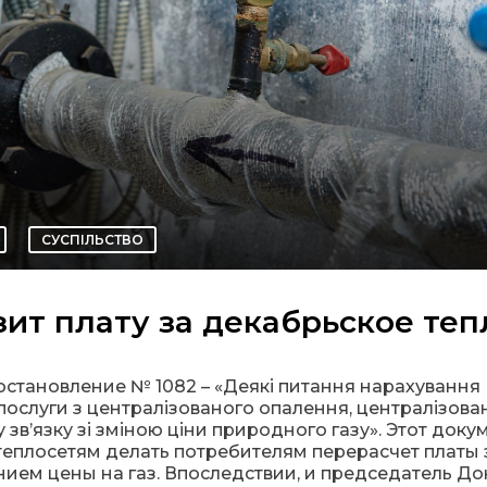
СУСПІЛЬСТВО
зит плату за декабрьское теп
становление № 1082 – «Деякі питання нарахування
 послуги з централізованого опалення, централізова
 зв’язку зі зміною ціни природного газу». Этот доку
 теплосетям делать потребителям перерасчет платы 
нием цены на газ. Впоследствии, и председатель Д