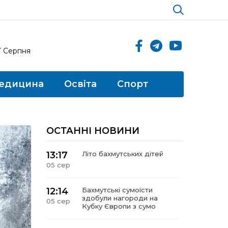
7 Серпня
едицина
Освіта
Спорт
ОСТАННІ НОВИНИ
13:17
Літо бахмутських дітей
05 сер
12:14
Бахмутські сумоїсти
здобули нагороди на
05 сер
Кубку Європи з сумо