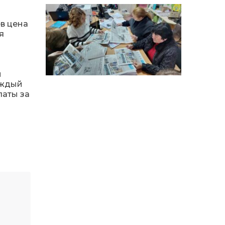
особи
ев цена
14:04
Учасниця обласного
конкурсу «Молода
я
01 сер
людина року – 2026» у
номінації «Пульс життя»
Аліна Кулик
й
15:58
Літо в Жовтих Водах
аждый
31 лип
латы за
15:30
Бахмутяни відвідали
Музей науки
31 лип
Національного
університету
«Полтавська політехніка
імені Юрія Кондратюка»
15:24
Бахмутянка Ірина
Денисенко бере участь у
31 лип
конкурсі «Молода
людина року – 2026»