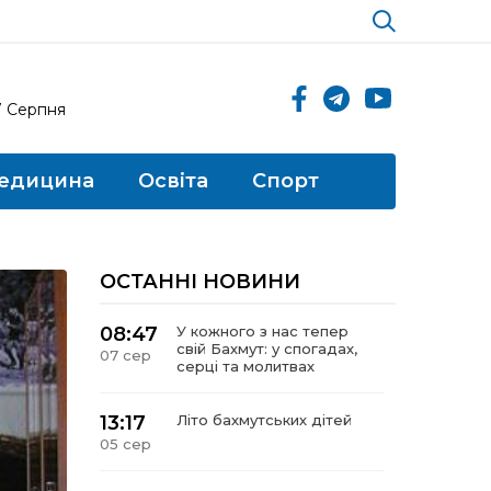
7 Серпня
едицина
Освіта
Спорт
ОСТАННІ НОВИНИ
08:47
У кожного з нас тепер
свій Бахмут: у спогадах,
07 сер
серці та молитвах
13:17
Літо бахмутських дітей
05 сер