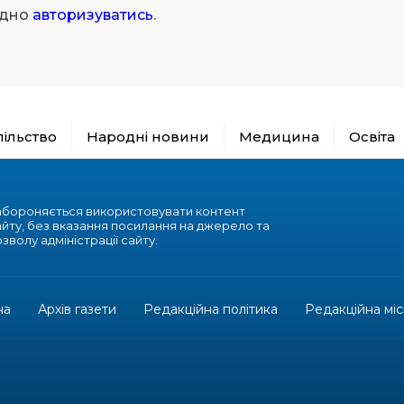
ідно
авторизуватись
.
пільство
Народні новини
Медицина
Освіта
абороняється використовувати контент
айту, без вказання посилання на джерело та
зволу адміністрації сайту.
на
Архів газети
Редакційна політика
Редакційна міс