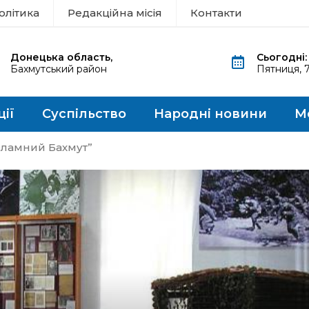
олітика
Редакційна місія
Контакти
Донецька область,
Сьогодні:
Бахмутський район
Пятниця, 
ції
Суспільство
Народні новини
М
зламний Бахмут”