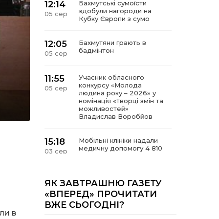
12:14
Бахмутські сумоїсти
здобули нагороди на
05 сер
Кубку Європи з сумо
12:05
Бахмутяни грають в
бадмінтон
05 сер
11:55
Учасник обласного
конкурсу «Молода
05 сер
людина року – 2026» у
номінація «Творці змін та
можливостей»
Владислав Воробйов
15:18
Мобільні клініки надали
медичну допомогу 4 810
03 сер
жителям Донеччини
09:27
ВПО можуть не платити
ЯК ЗАВТРАШНЮ ГАЗЕТУ
за частину комунальних
03 сер
«ВПЕРЕД» ПРОЧИТАТИ
послуг: про що йдеться
ВЖЕ СЬОГОДНІ?
ли в