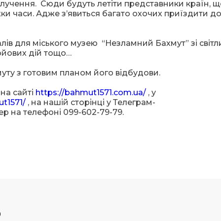
учення. Сюди будуть летіти представники країн, щ
ки часи. Адже з’явиться багато охочих приїздити до
лів для міського музею “Незламний Бахмут” зі світ
ойових дій тощо…
уту з готовим планом його відбудови.
на сайті
https://bahmut1571.com.ua/
, у
t1571/
, на нашій сторінці у Телеграм-
ер на телефоні 099-602-79-79.
р