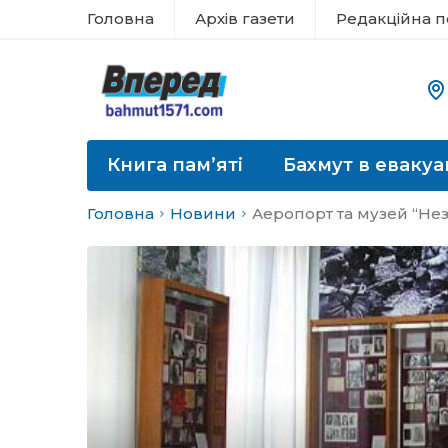
Головна
Архів газети
Редакційна п
Книга пам’яті
Бахмут в евакуа
Головна
Новини
Аеропорт та музей “Не