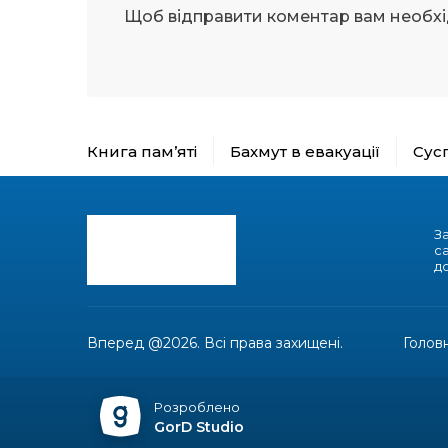
Щоб відправити коментар вам необх
Книга пам’яті
Бахмут в евакуації
Сус
З
с
до
Вперед @2026. Всі права захищені.
Голов
Розроблено
GorD Studio