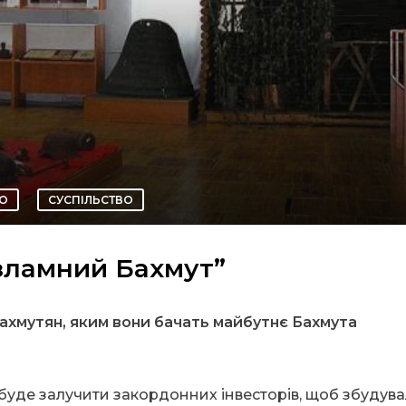
ГО
СУСПІЛЬСТВО
зламний Бахмут”
ахмутян, яким вони бачать майбутнє Бахмута
 буде залучити закордонних інвесторів, щоб збудува