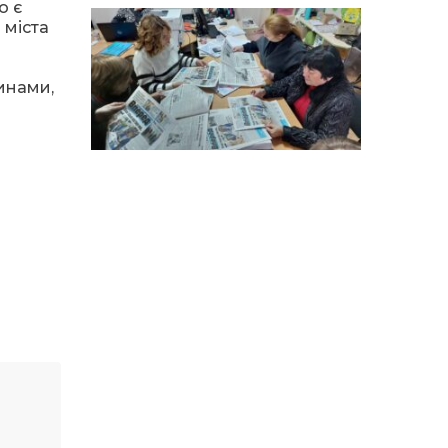
14:12
Досі ВПО? Юристка
о є
розповіла, коли
01 сер
 міста
переселенці втрачають
виплати та статус
внутрішньо переміщеної
особи
линами,
14:04
Учасниця обласного
конкурсу «Молода
01 сер
людина року – 2026» у
номінації «Пульс життя»
Аліна Кулик
15:58
Літо в Жовтих Водах
31 лип
15:30
Бахмутяни відвідали
Музей науки
31 лип
Національного
університету
«Полтавська політехніка
імені Юрія Кондратюка»
15:24
Бахмутянка Ірина