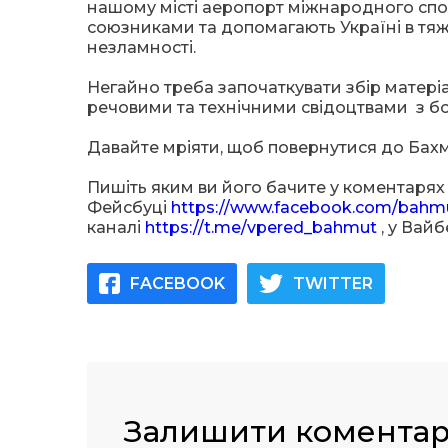
нашому місті аеропорт міжнародного спол
союзниками та допомагають Україні в тяж
незламності.
Негайно треба започаткувати збір матеріа
речовими та технічними свідоцтвами з б
Давайте мріяти, щоб повернутися до Бахм
Пишіть яким ви його бачите у коментарях 
Фейсбуці
https://www.facebook.com/bahmu
каналі
https://t.me/vpered_bahmut
, у Вайб
FACEBOOK
TWITTER
Залишити комента