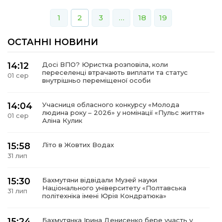
1
2
3
…
18
19
ОСТАННІ НОВИНИ
14:12
Досі ВПО? Юристка розповіла, коли
переселенці втрачають виплати та статус
01 сер
внутрішньо переміщеної особи
14:04
Учасниця обласного конкурсу «Молода
людина року – 2026» у номінації «Пульс життя»
01 сер
Аліна Кулик
15:58
Літо в Жовтих Водах
31 лип
15:30
Бахмутяни відвідали Музей науки
Національного університету «Полтавська
31 лип
політехніка імені Юрія Кондратюка»
15:24
Бахмутянка Ірина Денисенко бере участь у