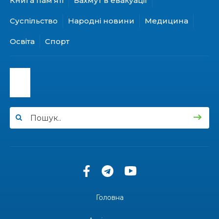
Книга пам’яті
Бахмут в евакуації
Борис Сергійович Вальх, видатний лікар,
28 лип
епідеміолог, зоолог
Суспільство
Народні новини
Медицина
13:19
Бахмутських медичних працівників привітали з
Освіта
Спорт
професійним святом
25 лип
13:10
Літо, враження, творчість
24 лип
14:38
Кабмін запровадив персональне фінансування
соцпослуг для ВПО: кошти надходитимуть на
23 лип
спецрахунки
16:39
Іпотеку для ВПО спростили, але з одним
нюансом: деталі оновленої “єОселі”
22 лип
16:34
Перемога бахмутян на фіналі Кубка України з
легкоатлетичних метань
22 лип
Головна
14:44
Бахмутяни грали в парковий волейбол…