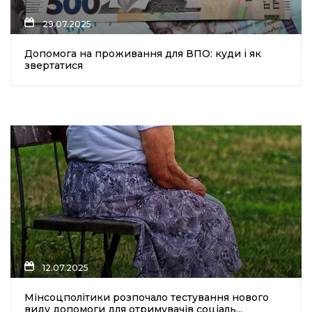
29.07.2025
Допомога на проживання для ВПО: куди і як
звертатися
а
газети
ійна політика
ійна місія
ти
12.07.2025
Мінсоцполітики розпочало тестування нового
виду допомоги для отримувачів соціаль...