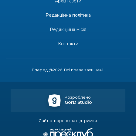
Архів газети
21 лип
Редакційна політика
13:17
Пишіть листи самому собі, або як уникнути
маніпуляцій без конфліктів
21 лип
Редакційна місія
12:41
Коли говорять гармати, музи не мовчать
Контакти
20 лип
12:16
Бахмутяни взяли участь у фестивалі «Ількові
забави»
20 лип
Вперед @2026. Всі права захищені.
20:28
Як юні бахмутяни Латвією подорожували
17 лип
Розроблено
GorD Studio
20:11
Політика у сфері ВПО переходить до
Мінрозвитку
17 лип
Сайт створено за підтримки:
16:12
Допомога має бути справедливою, – нардеп
розповів, навіщо оновили закон про права для
15 лип