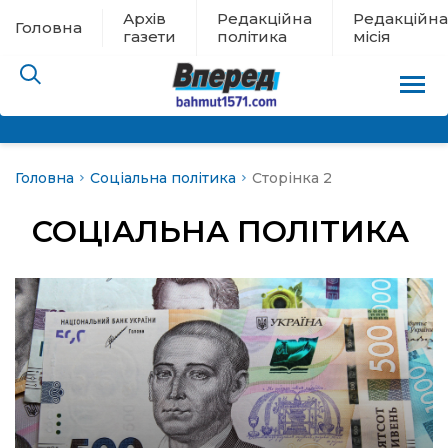
Архів
Редакційна
Редакційна
Головна
газети
політика
місія
Головна
Соціальна політика
Сторінка 2
пам’яті
СОЦІАЛЬНА ПОЛІТИКА
 в евакуації
льство
ні новини
цина