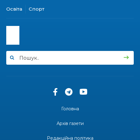
13:19
Бахмутських медичних працівників привітали з
Освіта
Спорт
професійним святом
25 лип
13:10
Літо, враження, творчість
24 лип
14:38
Кабмін запровадив персональне фінансування
соцпослуг для ВПО: кошти надходитимуть на
23 лип
спецрахунки
16:39
Іпотеку для ВПО спростили, але з одним
нюансом: деталі оновленої “єОселі”
22 лип
16:34
Перемога бахмутян на фіналі Кубка України з
легкоатлетичних метань
22 лип
Головна
14:44
Бахмутяни грали в парковий волейбол…
Архів газети
21 лип
Редакційна політика