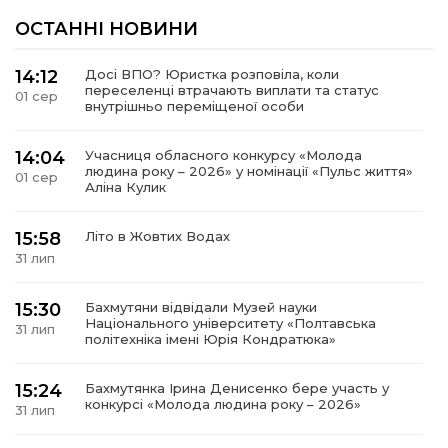
ОСТАННІ НОВИНИ
14:12
Досі ВПО? Юристка розповіла, коли
переселенці втрачають виплати та статус
01 сер
внутрішньо переміщеної особи
14:04
Учасниця обласного конкурсу «Молода
людина року – 2026» у номінації «Пульс життя»
01 сер
Аліна Кулик
15:58
Літо в Жовтих Водах
31 лип
15:30
Бахмутяни відвідали Музей науки
Національного університету «Полтавська
31 лип
політехніка імені Юрія Кондратюка»
15:24
Бахмутянка Ірина Денисенко бере участь у
конкурсі «Молода людина року – 2026»
31 лип