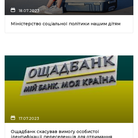
18.07.2023
Міністерство соціальної політики нашим дітям
а
газети
ійна політика
ійна місія
ти
17.07.2023
Ощадбанк скасував вимогу особистої
ідентифікації переселенців для отримання