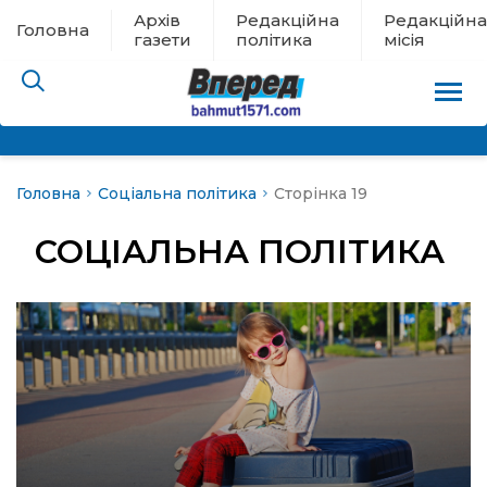
Архів
Редакційна
Редакційна
Головна
газети
політика
місія
Головна
Соціальна політика
Сторінка 19
пам’яті
СОЦІАЛЬНА ПОЛІТИКА
 в евакуації
льство
ні новини
цина