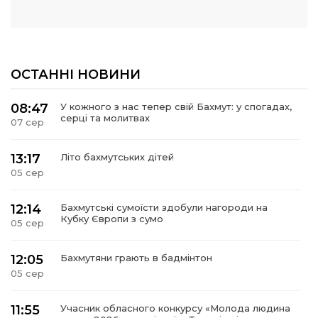
ОСТАННІ НОВИНИ
08:47
У кожного з нас тепер свій Бахмут: у спогадах,
серці та молитвах
07 сер
13:17
Літо бахмутських дітей
05 сер
12:14
Бахмутські сумоїсти здобули нагороди на
Кубку Європи з сумо
05 сер
12:05
Бахмутяни грають в бадмінтон
05 сер
11:55
Учасник обласного конкурсу «Молода людина