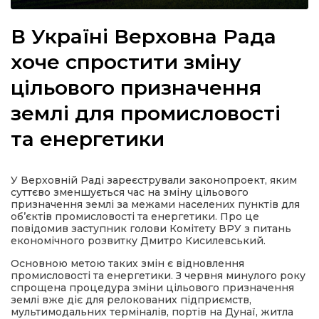
В Україні Верховна Рада
хоче спростити зміну
а
цільового призначення
землі для промисловості
газети
та енергетики
ійна політика
У Верховній Раді зареєстрували законопроект, яким
ійна місія
суттєво зменшується час на зміну цільового
призначення землі за межами населених пунктів для
об’єктів промисловості та енергетики. Про це
ти
повідомив заступник голови Комітету ВРУ з питань
економічного розвитку Дмитро Кисилевський.
Основною метою таких змін є відновлення
промисловості та енергетики. З червня минулого року
спрощена процедура зміни цільового призначення
землі вже діє для релокованих підприємств,
мультимодальних терміналів, портів на Дунаї, житла