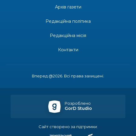
14:31
Зустріч провідних спортсменів і тренерів
Донеччини
Архів газети
28 лип
Редакційна політика
14:23
Одна з найяскравіших постатей Бахмута –
Борис Сергійович Вальх, видатний лікар,
28 лип
епідеміолог, зоолог
Редакційна місія
13:19
Бахмутських медичних працівників привітали з
Контакти
професійним святом
25 лип
13:10
Літо, враження, творчість
24 лип
Вперед @2026. Всі права захищені.
14:38
Кабмін запровадив персональне фінансування
соцпослуг для ВПО: кошти надходитимуть на
23 лип
спецрахунки
Розроблено
GorD Studio
16:39
Іпотеку для ВПО спростили, але з одним
нюансом: деталі оновленої “єОселі”
22 лип
Сайт створено за підтримки: