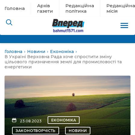
Архів
Редакційна
Редакційна
Головна
газети
політика
місія
Головна
Новини
Економіка
пам’яті
В Україні Верховна Рада хоче спростити зміну
цільового призначення землі для промисловості та
енергетики
 в евакуації
льство
ні новини
цина
ЕКОНОМІКА
23.08.2023
ЗАКОНОТВОРЧІСТЬ
НОВИНИ