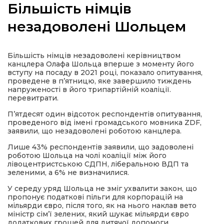
Більшість німців
незадоволені Шольцем
а
Більшість німців незадоволені керівництвом
канцлера Олафа Шольца вперше з моменту його
вступу на посаду в 2021 році, показало опитування,
газети
проведене в п’ятницю, яке завершило тиждень
напруженості в його трипартійній коаліції.
перевитрати.
ійна політика
П’ятдесят один відсоток респондентів опитування,
проведеного від імені громадського мовника ZDF,
заявили, що незадоволені роботою канцлера.
ійна місія
Лише 43% респондентів заявили, що задоволені
роботою Шольца на чолі коаліції між його
ти
лівоцентристською СДПН, ліберальною ВДП та
зеленими, а 6% не визначилися.
У середу уряд Шольца не зміг ухвалити закон, що
пропонує податкові пільги для корпорацій на
мільярди євро, після того, як на нього наклав вето
міністр сім’ї зелених, який шукає мільярди євро
додаткових грошей для дитячої допомоги.