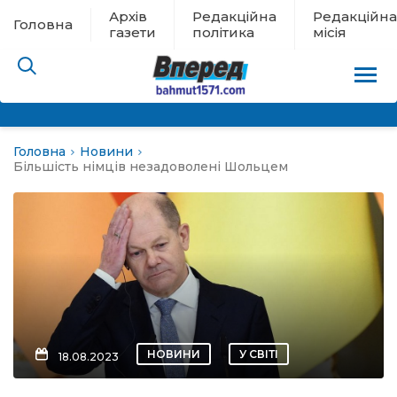
Архів
Редакційна
Редакційна
Головна
газети
політика
місія
Головна
Новини
пам’яті
Більшість німців незадоволені Шольцем
 в евакуації
льство
ні новини
цина
НОВИНИ
У СВІТІ
18.08.2023