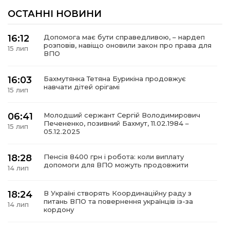
ОСТАННІ НОВИНИ
16:12
Допомога має бути справедливою, – нардеп
розповів, навіщо оновили закон про права для
15 лип
ВПО
16:03
Бахмутянка Тетяна Бурикіна продовжує
навчати дітей орігамі
15 лип
06:41
Молодший сержант Сергій Володимирович
Печененко, позивний Бахмут, 11.02.1984 –
15 лип
05.12.2025
18:28
Пенсія 8400 грн і робота: коли виплату
допомоги для ВПО можуть продовжити
14 лип
18:24
В Україні створять Координаційну раду з
питань ВПО та повернення українців із-за
14 лип
кордону