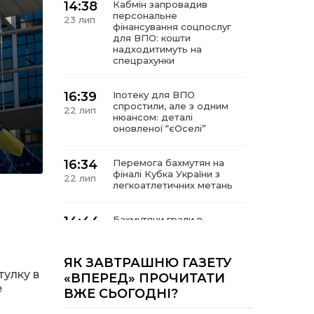
14:38
Кабмін запровадив
персональне
23 лип
фінансування соцпослуг
для ВПО: кошти
надходитимуть на
спецрахунки
16:39
Іпотеку для ВПО
спростили, але з одним
22 лип
нюансом: деталі
оновленої “єОселі”
16:34
Перемога бахмутян на
фіналі Кубка України з
22 лип
легкоатлетичних метань
14:44
Бахмутяни грали в
парковий волейбол…
21 лип
ЯК ЗАВТРАШНЮ ГАЗЕТУ
13:17
Пишіть листи самому
тулку в
«ВПЕРЕД» ПРОЧИТАТИ
собі, або як уникнути
21 лип
е
ВЖЕ СЬОГОДНІ?
маніпуляцій без
конфліктів