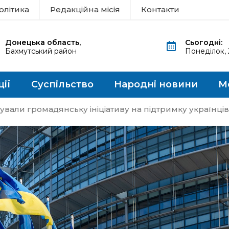
олітика
Редакційна місія
Контакти
Донецька область,
Сьогодні:
Бахмутський район
Понеділок,
ції
Суспільство
Народні новини
М
ували громадянську ініціативу на підтримку українців