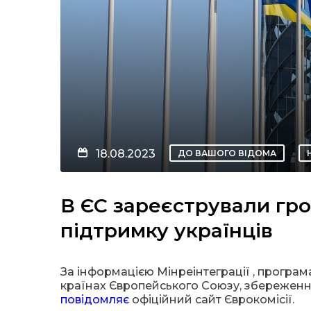
18.08.2023
ДО ВАШОГО ВІДОМА
В ЄС зареєстрували гро
підтримку українців
За інформацією Мінреінтеграції , програм
країнах Європейського Союзу, збереження
повідомляє
офіційний сайт Єврокомісії.