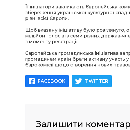
Її ініціатори закликають Європейську ком
збереження української культурної спадщ
рівні всієї Європи.
Щоб вказану ініціативу було розглянуто,
мільйон голосів із семи різних держав-чл
з моменту реєстрації.
Європейська громадянська ініціатива за
громадянам країн брати активну участь у
Єврокомісії щодо створення нових правови
FACEBOOK
TWITTER
Залишити комента