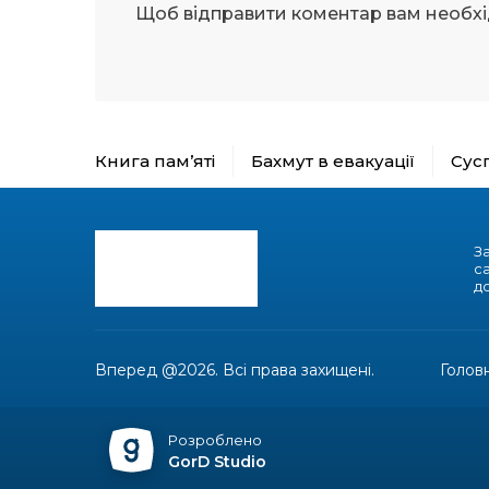
Щоб відправити коментар вам необх
Книга пам’яті
Бахмут в евакуації
Сус
З
с
до
Вперед @2026. Всі права захищені.
Голов
Розроблено
GorD Studio