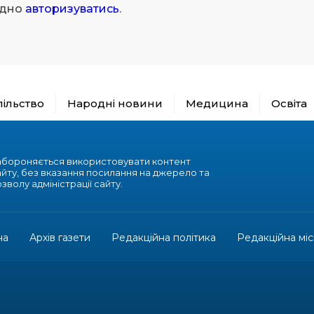
ідно
авторизуватись
.
пільство
Народні новини
Медицина
Освіта
абороняється використовувати контент
айту, без вказання посилання на джерело та
зволу адміністрації сайту.
на
Архів газети
Редакційна політика
Редакційна міс