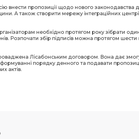
ісію внести пропозиції щодо нового законодавства 
ини. А також створити мережу інтеграційних центрі
 організаторам необхідно протягом року зібрати оди
енів. Розпочати збір підписів можна протягом шести 
проваджена Лісабонським договором. Вона дає змог
 формуванні порядку денного та подавати пропозиц
х актів.
р