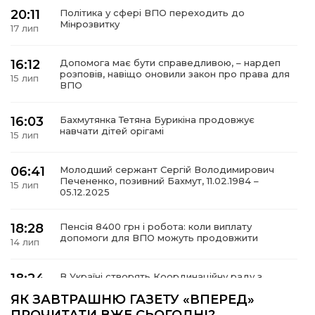
20:11
Політика у сфері ВПО переходить до
Мінрозвитку
17 лип
16:12
Допомога має бути справедливою, – нардеп
а
розповів, навіщо оновили закон про права для
15 лип
ВПО
газети
16:03
Бахмутянка Тетяна Бурикіна продовжує
навчати дітей орігамі
15 лип
ійна політика
06:41
Молодший сержант Сергій Володимирович
Печененко, позивний Бахмут, 11.02.1984 –
ійна місія
15 лип
05.12.2025
ти
18:28
Пенсія 8400 грн і робота: коли виплату
допомоги для ВПО можуть продовжити
14 лип
18:24
В Україні створять Координаційну раду з
питань ВПО та повернення українців із-за
14 лип
ЯК ЗАВТРАШНЮ ГАЗЕТУ «ВПЕРЕД»
кордону