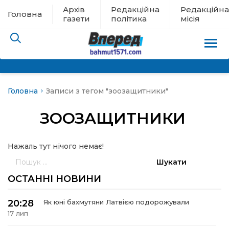
Архів
Редакційна
Редакційна
Головна
газети
політика
місія
Головна
Записи з тегом "зоозащитники"
пам’яті
ЗООЗАЩИТНИКИ
 в евакуації
Нажаль тут нічого немає!
льство
Пошук:
ні новини
ОСТАННІ НОВИНИ
цина
20:28
Як юні бахмутяни Латвією подорожували
17 лип