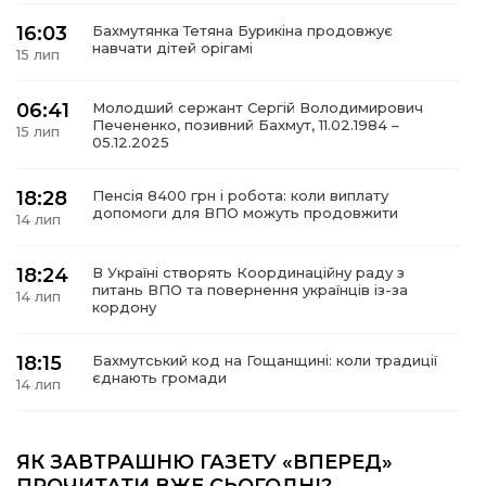
16:03
Бахмутянка Тетяна Бурикіна продовжує
навчати дітей орігамі
15 лип
06:41
Молодший сержант Сергій Володимирович
а
Печененко, позивний Бахмут, 11.02.1984 –
15 лип
05.12.2025
газети
18:28
Пенсія 8400 грн і робота: коли виплату
допомоги для ВПО можуть продовжити
14 лип
ійна політика
18:24
В Україні створять Координаційну раду з
ійна місія
питань ВПО та повернення українців із-за
14 лип
кордону
ти
18:15
Бахмутський код на Гощанщині: коли традиції
єднають громади
14 лип
17:25
Маленькі бахмутяни у Музеї роботів
ЯК ЗАВТРАШНЮ ГАЗЕТУ «ВПЕРЕД»
10 лип