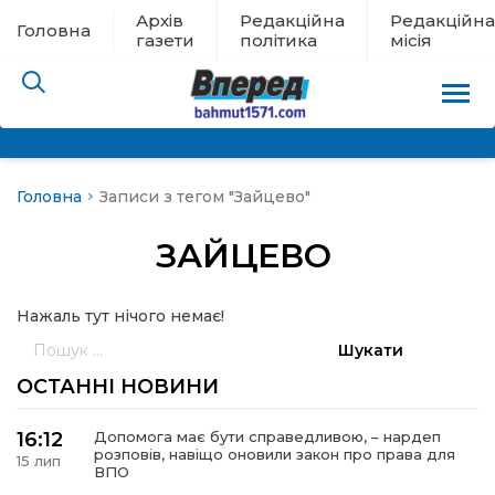
Архів
Редакційна
Редакційна
Головна
газети
політика
місія
Головна
Записи з тегом "Зайцево"
пам’яті
ЗАЙЦЕВО
 в евакуації
Нажаль тут нічого немає!
льство
Пошук:
ні новини
ОСТАННІ НОВИНИ
цина
16:12
Допомога має бути справедливою, – нардеп
розповів, навіщо оновили закон про права для
15 лип
ВПО