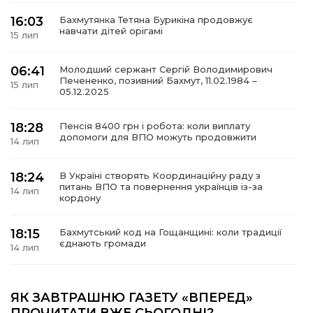
16:03
Бахмутянка Тетяна Бурикіна продовжує
навчати дітей орігамі
15 лип
06:41
Молодший сержант Сергій Володимирович
а
Печененко, позивний Бахмут, 11.02.1984 –
15 лип
05.12.2025
газети
18:28
Пенсія 8400 грн і робота: коли виплату
допомоги для ВПО можуть продовжити
14 лип
ійна політика
18:24
В Україні створять Координаційну раду з
ійна місія
питань ВПО та повернення українців із-за
14 лип
кордону
ти
18:15
Бахмутський код на Гощанщині: коли традиції
єднають громади
14 лип
17:25
Маленькі бахмутяни у Музеї роботів
ЯК ЗАВТРАШНЮ ГАЗЕТУ «ВПЕРЕД»
10 лип