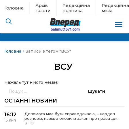
Архів
Редакційна
Редакційна
Головна
газети
політика
місія
Головна
Записи з тегом "ВСУ"
пам’яті
ВСУ
 в евакуації
Нажаль тут нічого немає!
льство
Пошук:
ні новини
ОСТАННІ НОВИНИ
цина
16:12
Допомога має бути справедливою, – нардеп
розповів, навіщо оновили закон про права для
15 лип
ВПО