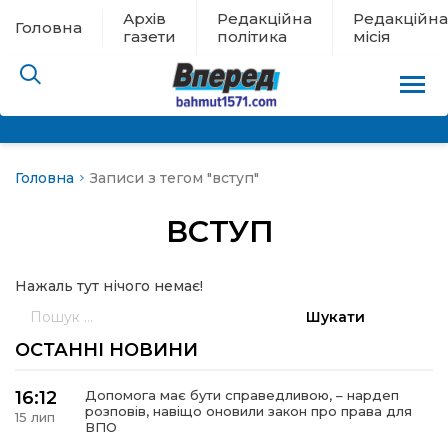
Архів
Редакційна
Редакційна
Головна
газети
політика
місія
Головна
Записи з тегом "вступ"
пам’яті
ВСТУП
 в евакуації
Нажаль тут нічого немає!
льство
Пошук:
ні новини
ОСТАННІ НОВИНИ
цина
16:12
Допомога має бути справедливою, – нардеп
розповів, навіщо оновили закон про права для
15 лип
ВПО