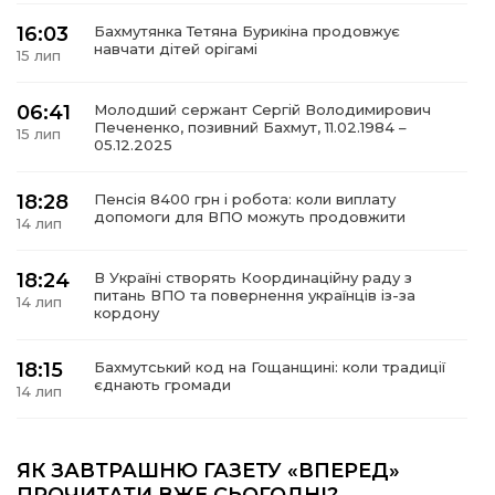
16:03
Бахмутянка Тетяна Бурикіна продовжує
навчати дітей орігамі
15 лип
06:41
Молодший сержант Сергій Володимирович
а
Печененко, позивний Бахмут, 11.02.1984 –
15 лип
05.12.2025
газети
18:28
Пенсія 8400 грн і робота: коли виплату
допомоги для ВПО можуть продовжити
14 лип
ійна політика
18:24
В Україні створять Координаційну раду з
ійна місія
питань ВПО та повернення українців із-за
14 лип
кордону
ти
18:15
Бахмутський код на Гощанщині: коли традиції
єднають громади
14 лип
17:25
Маленькі бахмутяни у Музеї роботів
ЯК ЗАВТРАШНЮ ГАЗЕТУ «ВПЕРЕД»
10 лип