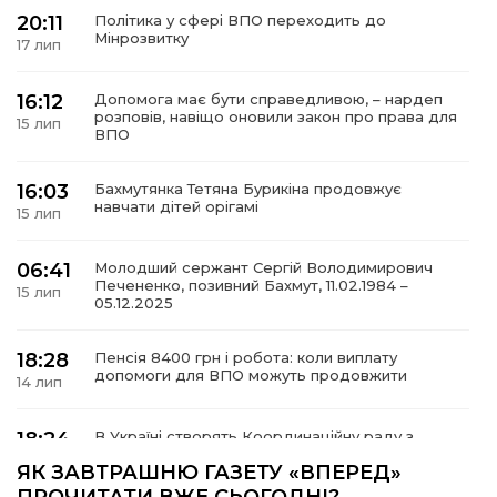
20:11
Політика у сфері ВПО переходить до
Мінрозвитку
17 лип
16:12
Допомога має бути справедливою, – нардеп
а
розповів, навіщо оновили закон про права для
15 лип
ВПО
газети
16:03
Бахмутянка Тетяна Бурикіна продовжує
навчати дітей орігамі
15 лип
ійна політика
06:41
Молодший сержант Сергій Володимирович
Печененко, позивний Бахмут, 11.02.1984 –
ійна місія
15 лип
05.12.2025
ти
18:28
Пенсія 8400 грн і робота: коли виплату
допомоги для ВПО можуть продовжити
14 лип
18:24
В Україні створять Координаційну раду з
питань ВПО та повернення українців із-за
14 лип
ЯК ЗАВТРАШНЮ ГАЗЕТУ «ВПЕРЕД»
кордону