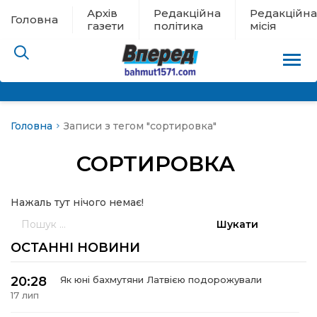
Архів
Редакційна
Редакційна
Головна
газети
політика
місія
Головна
Записи з тегом "сортировка"
пам’яті
СОРТИРОВКА
 в евакуації
Нажаль тут нічого немає!
льство
Пошук:
ні новини
ОСТАННІ НОВИНИ
цина
20:28
Як юні бахмутяни Латвією подорожували
17 лип